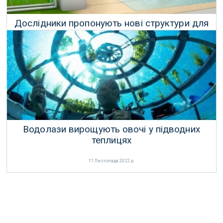
Дослідники пропонують нові структури для
збору безмежного джерела прісної води
02 Січня 2023 р.
Водолази вирощують овочі у підводних
теплицях
11 Листопада 2022 р.