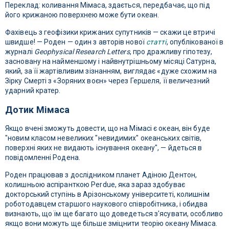
Переклад: коливання Мімаса, здається, передбачає, що під
його крижаною поверхнею може бути океан.
Фахівець з геофізики крижаних супутників — скажи це втричі
швидше! — Роден — один з авторів нової
статті
, опублікованої в
журналі
Geophysical Research Letters
, про дражливу гіпотезу,
засновану на найменшому і найвнутрішньому місяці Сатурна,
який, за її жартівливим зізнанням, виглядає «дуже схожим на
Зірку Смерті з «Зоряних воєн» через Гершеля, її величезний
ударний кратер.
Дотик Мімаса
Якщо вчені зможуть довести, що на Мімасі є океан, він буде
"новим класом невеликих "невидимих" океанських світів,
поверхні яких не видають існування океану", — йдеться в
повідомленні Родена.
Роден працював з дослідником планет Адіною Дентон,
колишньою аспіранткою Perdue, яка зараз здобуває
докторський ступінь в Арізонському університеті, колишнім
роботодавцем старшого наукового співробітника, і обидва
визнають, що їм ще багато що доведеться з'ясувати, особливо
якщо вони можуть ще більше зміцнити теорію океану Мімаса.