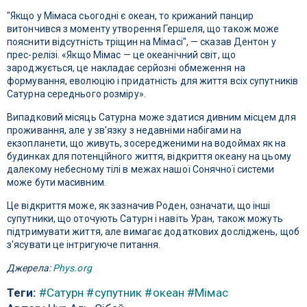
"Якщо у Мімаса сьогодні є океан, то крижаний панцир
витончився з моменту утворення Гершеля, що також може
пояснити відсутність тріщин на Мімасі", — сказав Дентон у
прес-релізі. «Якщо Мімас — це океанічний світ, що
зароджується, це накладає серйозні обмеження на
формування, еволюцію і придатність для життя всіх супутників
Сатурна середнього розміру».
Випадковий місяць Сатурна може здатися дивним місцем для
проживання, але у зв'язку з недавніми набігами на
екзопланети, що живуть, зосередженими на водоймах як на
будинках для потенційного життя, відкриття океану на цьому
далекому небесному тілі в межах нашої Сонячної системи
може бути масивним.
Це відкриття може, як зазначив Роден, означати, що інші
супутники, що оточують Сатурн і навіть Уран, також можуть
підтримувати життя, але вимагає додаткових досліджень, щоб
з'ясувати це інтригуюче питання.
Джерела:
Phys.org
Теги:
#Сатурн
#супутник
#океан
#Мімас