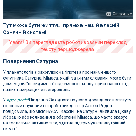
Хіппопікс
Тут може бути життя... прямо в нашій власній
Сонячній системі.
Повернення Сатурна
У планетологів є захоплююча гіпотеза про найменшого
супутника Сатурна, Мімаса, який, за їхніми словами, може бути
домом для "невидимого" підземного океану, прихованого від
наших найкращих спостережень.
У
прес-релізі
Південно-Західного науково-дослідного інституту
головний науковий співробітник доктор Алісса Роден
повідомила, що місія НАСА "Кассіні" на Сатурн "виявила цікаву
лібрацію або коливання в обертанні Мімаса, що часто вказує
на геологічно активне тіло, здатне підтримувати внутрішній
океан."