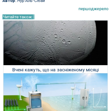
Автор:
Нур Аль-Сібай
першоджерело
Читайте також:
Вчені кажуть, що на засніженому місяці
Сатурна відбувається щось дивне
28 Січня 2023 р.