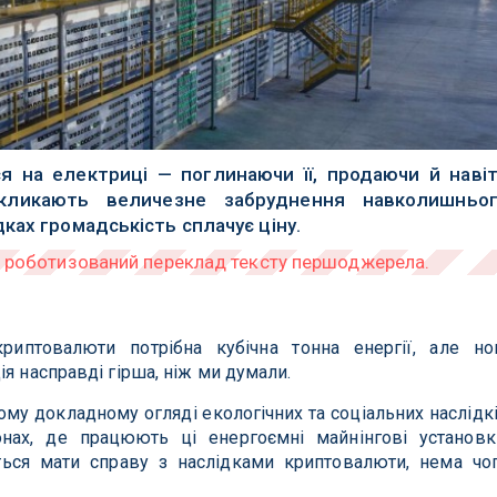
я на електриці — поглинаючи її, продаючи й наві
кликають величезне забруднення навколишньо
ках громадськість сплачує ціну.
иптовалюти потрібна кубічна тонна енергії, але но
я насправді гірша, ніж ми думали.
ому докладному огляді екологічних та соціальних наслідк
нах, де працюють ці енергоємні майнінгові установк
ься мати справу з наслідками криптовалюти, нема чо