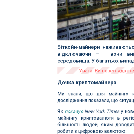
Біткойн-майнери наживаютьс
відключаючи — і вони ви
середовища. У багатьох випад
Дочка криптомайнера
Ми знали, що для майнінгу кр
дослідження показали, що ситуаці
Як
показує
New York Times
у нов
майнінгу криптовалюти в регіо
більшості людей, яким доводит
робити з цифровою валютою.