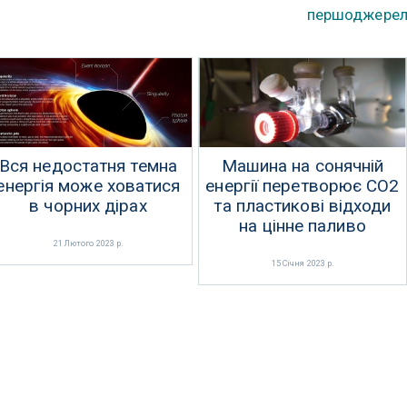
першоджере
Вся недостатня темна
Машина на сонячній
енергія може ховатися
енергії перетворює СО2
в чорних дірах
та пластикові відходи
на цінне паливо
21 Лютого 2023 р.
15 Січня 2023 р.