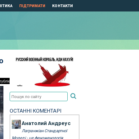
ІТИКА
ПІДТРИМАТИ
КОНТАКТИ
о
ОСТАННІ КОМЕНТАРІ
Анатолий Андреус
Лагранжіан Стандартної
Моделі - це феноменологія