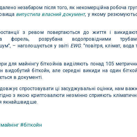
алено незабаром після того, як некомерційна робоча гру
довища
випустила власний документ
, у якому резюмують
тростанції з ревом повертаються до життя і викидаю
та форель, розрубана водопровідними трубам
ум", – наголошується у звіті
EWG
. "повітря, клімат, вода 
ери для майнінгу біткойнів виділяють понад 105 метричн
н видобутий біткойн, але середні викиди на один бітко
ться в документі.
одовжує спростовувати ці засуджувальні оцінки, нам важ
згідно з якою криптовалюти незмінно сприяють кліматичн
ися якнайшвидше.
майнінг
#біткойн