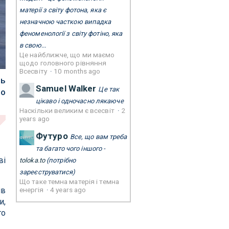
матерії з світу фотона, яка є
незначною часткою випадка
феноменології з світу фотіно, яка
в свою...
Це найближче, що ми маємо
щодо головного рівняння
Всесвіту
·
10 months ago
ть
Samuel Walker
Це так
го
цікаво і одночасно лякаюче
Наскільки великим є всесвіт
·
2
years ago
Футуро
Все, що вам треба
та багато чого іншого -
ві
toloka.to
(потрібно
зареєструватися)
Що таке темна матерія і темна
енергія
·
4 years ago
ів
и,
го