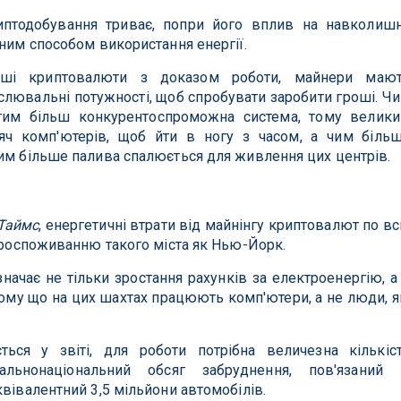
иптодобування триває, попри його вплив на навколиш
аним способом використання енергії.
нші криптовалюти з доказом роботи, майнери маю
слювальні потужності, щоб спробувати заробити гроші. Ч
 тим більш конкурентоспроможна система, тому велик
сяч комп'ютерів, щоб йти в ногу з часом, а чим біль
им більше палива спалюється для живлення цих центрів.
Таймс
, енергетичні втрати від майнінгу криптовалют по вс
ктроспоживанню такого міста як Нью-Йорк.
значає не тільки зростання рахунків за електроенергію, а
ому що на цих шахтах працюють комп'ютери, а не люди, я
ься у звіті, для роботи потрібна величезна кількіс
гальнонаціональний обсяг забруднення, пов'язаний 
квівалентний 3,5 мільйони автомобілів.