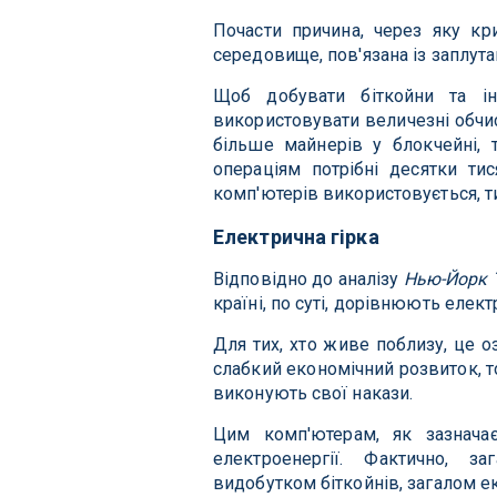
Почасти причина, через яку кр
середовище, пов'язана із заплут
Щоб добувати біткойни та і
використовувати величезні обчи
більше майнерів у блокчейні,
операціям потрібні десятки ти
комп'ютерів використовується, т
Електрична гірка
Відповідно до аналізу
Нью-Йорк 
країні, по суті, дорівнюють еле
Для тих, хто живе поблизу, це о
слабкий економічний розвиток, т
виконують свої накази.
Цим комп'ютерам, як зазначаєт
електроенергії. Фактично, за
видобутком біткойнів, загалом е