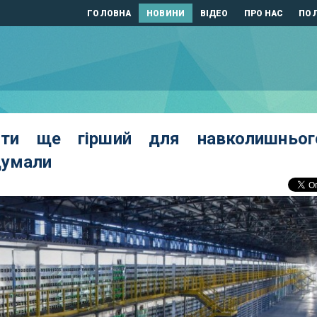
ГОЛОВНА
НОВИНИ
ВІДЕО
ПРО НАС
ПОЛ
юти ще гірший для навколишньог
думали