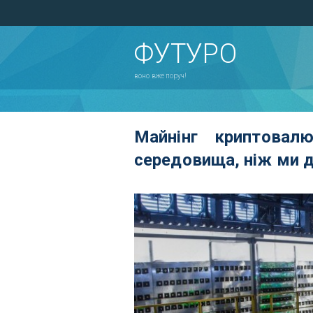
ФУТУРО
воно вже поруч!
Майнінг криптовал
середовища, ніж ми 