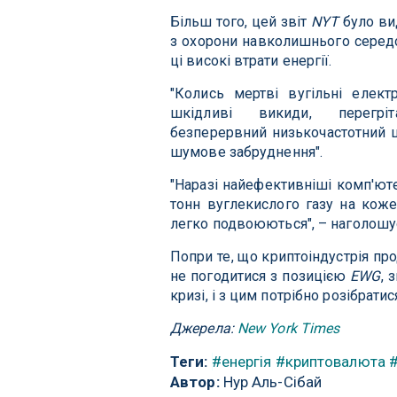
Більш того, цей звіт
NYT
було вид
з охорони навколишнього сере
ці високі втрати енергії.
"Колись мертві вугільні елек
шкідливі викиди, перегрі
безперервний низькочастотний ш
шумове забруднення".
"Наразі найефективніші комп'ют
тонн вуглекислого газу на коже
легко подвоюються", – наголошує
Попри те, що криптоіндустрія пр
не погодитися з позицією
EWG
, 
кризі, і з цим потрібно розібрат
Джерела:
New York Times
Теги:
#енергія
#криптовалюта
#
Автор:
Нур Аль-Сібай