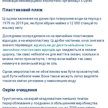
інновацій некомерційної екологічної організації 5 Gyres.
Пластиковий пляж
Ці оцінки засновані на даних про поверхневі води за період з
1979 по 2019 рік, які були зібрані майже з 12 000 станцій по
всьому світу.
Дослідники зосередилися не на звичайних пластикових
відходах, а на мікропластику. Ці дрібні частинки, хоча їхня вага
значно перевищує
від восьми до десяти мільйонів тонн
звичайних пластикових відходів
, що скидаються в океани
щороку, так само небезпечні для життя в океані, оскільки їх
можна легко проковтнути, і тепер вони майже так само
неминучі в океанській воді як сіль.
Однак мікропластик не обов'язково має бути проковтнутий,
щоб бути небезпечним. Вони також можуть легко виділяти
токсичні хімічні речовини у навколишню воду.
Окрім очищення
Грунтуючись на вкрай неадекватних нинішніх темпах
перероблювання у поєднанні зі збільшенням виробництва
пластику, дослідження прогнозує, що до 2040 року рівень