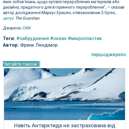
яких зобов'язань щодо купівлі перероблених матеріалів або
дизайну, придатного для вторинного перероблення", — сказав
автор дослідження Маркус Еріксен, співзасновник 5 Gyres,
цитує
The Guardian
.
Джерела:
CNN
Теги:
#забруднення
#океан
#мікропластик
Автор:
Френк Лендімор
першоджерело
Читайте також:
Навіть Антарктида не застрахована від