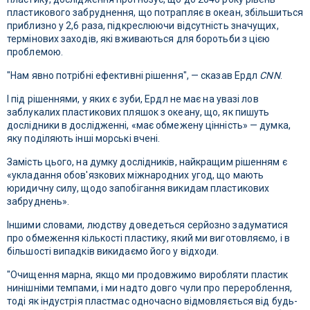
пластикового забруднення, що потрапляє в океан, збільшиться
приблизно у 2,6 раза, підкреслюючи відсутність значущих,
термінових заходів, які вживаються для боротьби з цією
проблемою.
"Нам явно потрібні ефективні рішення", — сказав Ердл
CNN
.
І під рішеннями, у яких є зуби, Ердл не має на увазі лов
заблукалих пластикових пляшок з океану, що, як пишуть
дослідники в дослідженні, «має обмежену цінність» — думка,
яку поділяють інші морські вчені.
Замість цього, на думку дослідників, найкращим рішенням є
«укладання обов'язкових міжнародних угод, що мають
юридичну силу, щодо запобігання викидам пластикових
забруднень».
Іншими словами, людству доведеться серйозно задуматися
про обмеження кількості пластику, який ми виготовляємо, і в
більшості випадків викидаємо його у відходи.
"Очищення марна, якщо ми продовжимо виробляти пластик
нинішніми темпами, і ми надто довго чули про перероблення,
тоді як індустрія пластмас одночасно відмовляється від будь-