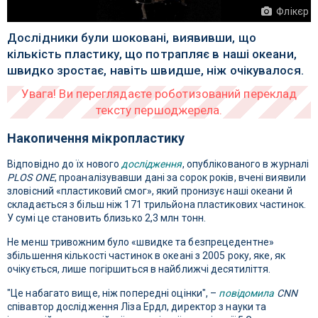
Флікєр
Дослідники були шоковані, виявивши, що
кількість пластику, що потрапляє в наші океани,
швидко зростає, навіть швидше, ніж очікувалося.
Накопичення мікропластику
Відповідно до їх нового
дослідження
, опублікованого в журналі
PLOS ONE
, проаналізувавши дані за сорок років, вчені виявили
зловісний «пластиковий смог», який пронизує наші океани й
складається з більш ніж 171 трильйона пластикових частинок.
У сумі це становить близько 2,3 млн тонн.
Не менш тривожним було «швидке та безпрецедентне»
збільшення кількості частинок в океані з 2005 року, яке, як
очікується, лише погіршиться в найближчі десятиліття.
"Це набагато вище, ніж попередні оцінки", –
повідомила
CNN
співавтор дослідження Ліза Ердл, директор з науки та