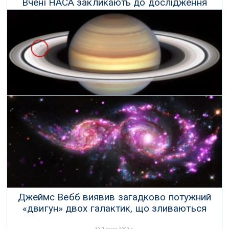
Вчені НАСА закликають до дослідження
Урана
22 Лютого 2023 р.
Дивні лінії з'являються у кільцях Сатурна
16 Лютого 2023 р.
Джеймс Вебб виявив загадково потужний
«двигун» двох галактик, що зливаються