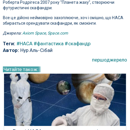
Роберта Родрігеса 2007 року "Планета жаху", створюючи
футуристичні скафандри.
Все це дійсно неймовірно захоплююче, хоч і смішно, що НАСА
збирається орендувати скафандри, як смокінги.
Джерела:
Axiom Space
,
Space.com
Теги:
#НАСА
#фантастика
#скафандр
Автор:
Нур Аль-Сібай
першоджерело
Читайте також: