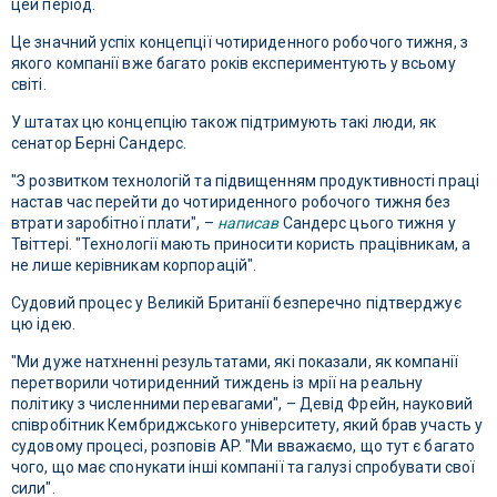
цей період.
Це значний успіх концепції чотириденного робочого тижня, з
якого компанії вже багато років експериментують у всьому
світі.
У штатах цю концепцію також підтримують такі люди, як
сенатор Берні Сандерс.
"З розвитком технологій та підвищенням продуктивності праці
настав час перейти до чотириденного робочого тижня без
втрати заробітної плати", –
написав
Сандерс цього тижня у
Твіттері. "Технології мають приносити користь працівникам, а
не лише керівникам корпорацій".
Судовий процес у Великій Британії безперечно підтверджує
цю ідею.
"Ми дуже натхненні результатами, які показали, як компанії
перетворили чотириденний тиждень із мрії на реальну
політику з численними перевагами", – Девід Фрейн, науковий
співробітник Кембриджського університету, який брав участь у
судовому процесі, розповів AP. "Ми вважаємо, що тут є багато
чого, що має спонукати інші компанії та галузі спробувати свої
сили".