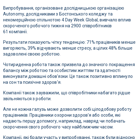
Випробування, організоване дослідницькою організацією
Autonomy, дослідниками з Бостонського коледжу та
некомерційною спільнотою 4 Day Week Global, вивчало вплив
скороченого робочого тижня на 2900 співробітників
61 компанії.
Результати показують чітку тенденцію: 71% працівників менше
вигоряють, 39% відчувають менше стресу, а цілих 48% більше
задоволені своєю роботою.
Чотириденна робота також призвела до значного покращення
балансу між роботою та особистим життям та здатності
виконувати домашні обов'язки. Це також позитивно вплинуло
на сон та психічне здоров'я.
Компанії також зауважили, що співробітники набагато рідше
звільняються з роботи.
Але не кожна галузь може дозволити собі цілодобову роботу
працівників. Працівники охорони здоров'я або особи, які
надають першу допомогу, наприклад, навряд чи побачать
скорочення свого робочого часу найближчим часом.
Компанії, які брали участь у випробуванні, також були відносно