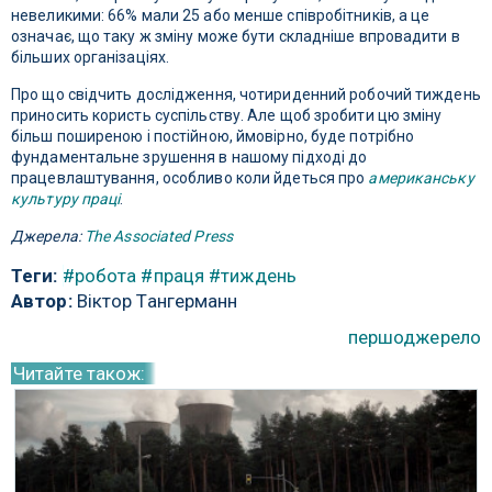
невеликими: 66% мали 25 або менше співробітників, а це
означає, що таку ж зміну може бути складніше впровадити в
більших організаціях.
Про що свідчить дослідження, чотириденний робочий тиждень
приносить користь суспільству. Але щоб зробити цю зміну
більш поширеною і постійною, ймовірно, буде потрібно
фундаментальне зрушення в нашому підході до
працевлаштування, особливо коли йдеться про
американську
культуру праці
.
Джерела:
The Associated Press
Теги:
#робота
#праця
#тиждень
Автор:
Віктор Тангерманн
першоджерело
Читайте також: