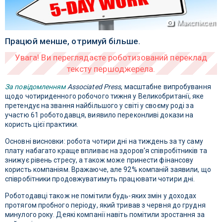
Макспіксел
Працюй менше, отримуй більше.
За повідомленням
Associated Press
, масштабне випробування
щодо чотириденного робочого тижня у Великобританії, яке
претендує на звання найбільшого у світі у своєму роді за
участю 61 роботодавця, виявило переконливі докази на
користь цієї практики.
Основні висновки: робота чотири дні на тиждень за ту саму
плату набагато краще впливає на здоров'я співробітників та
знижує рівень стресу, а також може принести фінансову
користь компаніям. Вражаюче, але 92% компаній заявили, що
співробітники продовжуватимуть працювати чотири дні.
Роботодавці також не помітили будь-яких змін у доходах
протягом пробного періоду, який тривав з червня до грудня
минулого року. Деякі компанії навіть помітили зростання за