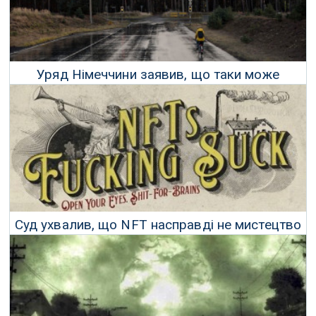
Уряд Німеччини заявив, що таки може
продовжити термін служби АЕС
02 Серпня 2022 р.
Суд ухвалив, що NFT насправді не мистецтво
14 Лютого 2023 р.