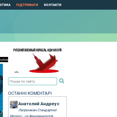
ІТИКА
ПІДТРИМАТИ
КОНТАКТИ
ОСТАННІ КОМЕНТАРІ
Анатолий Андреус
Лагранжіан Стандартної
Моделі - це феноменологія