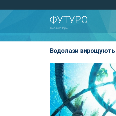
ФУТУРО
воно вже поруч!
Водолази вирощують о