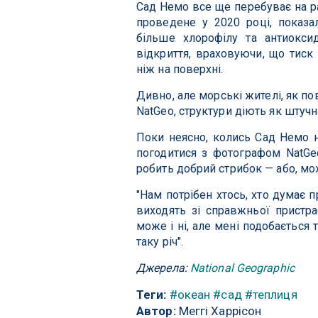
Сад Немо все ще перебуває на ра
проведене у 2020 році, показа
більше хлорофілу та антиокси
відкриття, враховуючи, що тиск
ніж на поверхні.
Дивно, але морські жителі, як по
NatGeo, структури діють як штуч
Поки неясно, колись Сад Немо 
погодитися з фотографом NatGeo
робить добрий стрибок — або, мож
"Нам потрібен хтось, хто думає п
виходять зі справжньої пристра
може і ні, але мені подобається 
таку річ".
Джерела:
National Geographic
Теги:
#океан
#сад
#теплиця
Автор:
Меггі Харрісон