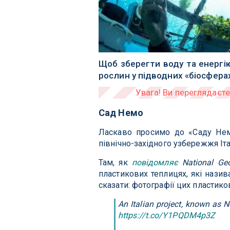
Щоб зберегти воду та енергі
рослин у підводних «біосферах
Сад Немо
Ласкаво просимо до «Саду Немо
північно-західного узбережжя Італ
Там, як
повідомляє
National Ge
пластикових теплицях, які назив
сказати: фотографії цих пластик
An Italian project, known as N
https://t.co/Y1PQDM4p3Z