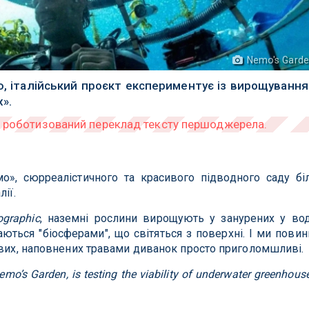
Nemo's Gard
ю, італійський проєкт експериментує із вирощуванн
».
», сюрреалістичного та красивого підводного саду бі
ії.
ographic
, наземні рослини вирощують у занурених у во
аються "біосферами", що світяться з поверхні. І ми повин
ових, наповнених травами диванок просто приголомшливі.
emo’s Garden, is testing the viability of underwater greenhous