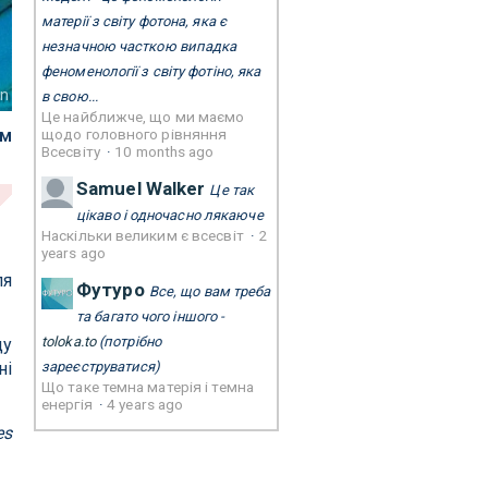
матерії з світу фотона, яка є
незначною часткою випадка
феноменології з світу фотіно, яка
en
в свою...
Це найближче, що ми маємо
ям
щодо головного рівняння
Всесвіту
·
10 months ago
Samuel Walker
Це так
цікаво і одночасно лякаюче
Наскільки великим є всесвіт
·
2
years ago
ля
Футуро
Все, що вам треба
та багато чого іншого -
toloka.to
(потрібно
ду
зареєструватися)
ні
Що таке темна матерія і темна
енергія
·
4 years ago
es