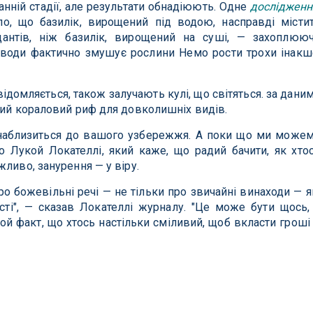
нній стадії, але результати обнадіюють. Одне
дослідженн
ло, що базилік, вирощений під водою, насправді місти
дантів, ніж базилік, вирощений на суші, — захоплюю
 води фактично змушує рослини Немо рости трохи інакш
відомляється, також залучають кулі, що світяться. за дани
ний кораловий риф для довколишніх видів.
наблизиться до вашого узбережжя. А поки що ми може
 Лукой Локателлі, який каже, що радий бачити, як хто
ливо, занурення — у віру.
ро божевільні речі — не тільки про звичайні винаходи — я
сті", — сказав Локателлі журналу. "Це може бути щось,
той факт, що хтось настільки сміливий, щоб вкласти гроші