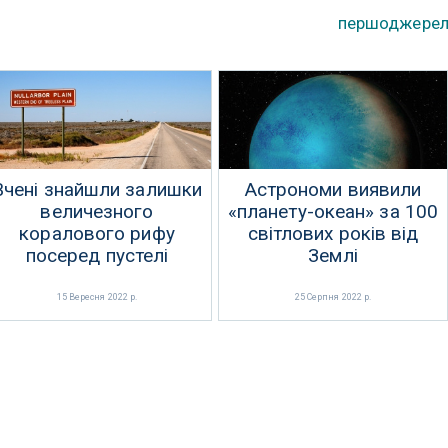
першоджере
Вчені знайшли залишки
Астрономи виявили
величезного
«планету-океан» за 100
коралового рифу
світлових років від
посеред пустелі
Землі
15 Вересня 2022 р.
25 Серпня 2022 р.