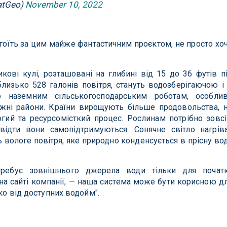
atGeo)
November 10, 2022
стоїть за цим майже фантастичним проєктом, не просто хо
икові кулі, розташовані на глибині від 15 до 36 футів п
изько 528 галонів повітря, стануть водозберігаючою і
ю наземним сільськогосподарським роботам, особли
ні райони. Країни вирощують більше продовольства, 
гий та ресурсомісткий процес. Рослинам потрібно зовс
звідти вони самопідтримуються. Сонячне світло нагрів
ь вологе повітря, яке природно конденсується в прісну во
требує зовнішнього джерела води тільки для почат
на сайті компанії, — наша система може бути корисною д
еко від доступних водойм".