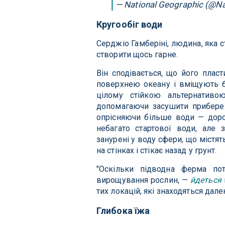
— National Geographic (@N
Кругообіг води
Серджіо Гамберіні, людина, яка 
створити щось гарне.
Він сподівається, що його пласт
поверхнею океану і вміщують бл
цілому стійкою альтернативо
допомагаючи засушити прибереж
опрісняючи більше води — доро
небагато стартової води, але 
занурені у воду сфери, що містят
на стінках і стікає назад у грунт.
"Оскільки підводна ферма по
вирощування рослин, —
йдеться
тих локацій, які знаходяться дал
Глибока їжа