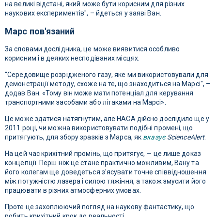
на великі відстані, який може бути корисним для різних
наукових експериментів", – йдеться у заяві Ван.
Марс пов'язаний
За словами дослідника, це може виявитися особливо
корисним і в деяких несподіваних місцях.
"Середовище розрідженого газу, яке ми використовували для
демонстрації методу, схоже на те, що знаходиться на Марсі", –
додав Ван. «Тому він може мати потенціал для керування
транспортними засобами або літаками на Марсі».
Це може здатися натягнутим, але НАСА дійсно дослідило ще у
2011 році, чи можна використовувати подібні промені, що
притягують, для збору зразків з Марса, як
вказує
ScienceAlert
.
На цей час крихітний промінь, що притягує, — це лише доказ
концепції. Перш ніж це стане практично можливим, Вану та
його колегам ще доведеться з'ясувати точне співвідношення
між потужністю лазера і силою тяжіння, а також змусити його
працювати в різних атмосферних умовах.
Проте це захоплюючий погляд на наукову фантастику, що
робить крихітний крок до реальності.