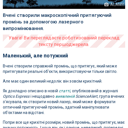
ALAMY
Вчені створили макроскопічний притягуючий
промінь за допомогою лазерного
випромінювання.
Маленький, але потужний
Вчені створили справжній промінь, що притягує, який може
притягувати реальні об'єкти, використовуючи тільки світло.
Але має один великий недолік: він зовсім крихітний.
Як докладно описано в новій
статті
, опублікованій в журналі
Optics Express
і нещодавно
виявленій
ScienceAlert
, група вчених
з'ясувала, як створити новий лазер, який може формувати
оптичний притягуючий промінь, здатний маніпулювати
об'єктами на відстані.
Попри все ще крихітні розміри, новий промінь, що притягує, має
значну потужність. І хоча він, як і раніше, невеликий, попередні