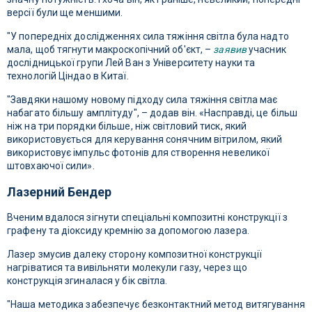
версії були ще меншими.
"У попередніх дослідженнях сила тяжіння світла була надто
мала, щоб тягнути макроскопічний об'єкт, –
заявив
учасник
дослідницької групи Лей Ван з Університету науки та
технологій Ціндао в Китаї.
"Завдяки нашому новому підходу сила тяжіння світла має
набагато більшу амплітуду", – додав він. «Насправді, це більш
ніж на три порядки більше, ніж світловий тиск, який
використовується для керування сонячним вітрилом, який
використовує імпульс фотонів для створення невеликої
штовхаючої сили».
Лазерний Бендер
Вченим вдалося зігнути спеціальні композитні конструкції з
графену та діоксиду кремнію за допомогою лазера.
Лазер змусив далеку сторону композитної конструкції
нагріватися та вивільняти молекули газу, через що
конструкція згиналася у бік світла.
"Наша методика забезпечує безконтактний метод витягування