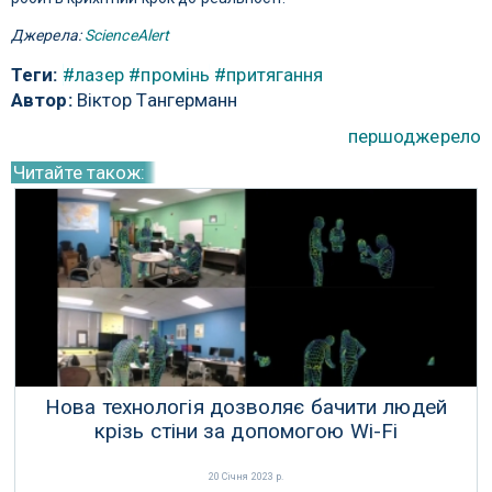
Джерела:
ScienceAlert
Теги:
#лазер
#промінь
#притягання
Автор:
Віктор Тангерманн
першоджерело
Читайте також:
Нова технологія дозволяє бачити людей
крізь стіни за допомогою Wi-Fi
20 Січня 2023 р.