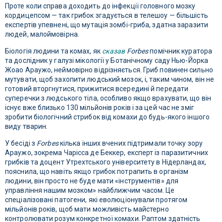
Проте коли справа доходить до інфекції головного мозку
кордицепсом — так грибок згадується в телешоу — більшість
експертів упевнені, що мутація зомбі-гриба, здатна заразити
людей, малоймовірна.
Біологія людини та комах, як
сказав
Forbes
помічник куратора
та дослідник у галузі мікології у Ботанічному саду Нью-Йорка
Жоао Араужо, неймовірно відрізняється. Гриб повинен сильно
мутувати, щоб захопити людський мозок, і, таким чином, він не
готовий вторгнутися, прижитися всередині й передати
суперечки з людського тіла, особливо якщо врахувати, що він
існує вже близько 130 мільйонів років і за цей час не зміг
зробити біологічний стрибок від комахи до будь-якого іншого
виду тварин.
У бесіді з
Forbes
кілька інших вчених підтримали точку зору
Араужо, зокрема Чарісса де Беккер, експерт із паразитичних
грибків та доцент Утрехтського університету в Нідерландах,
пояснила, що навіть якщо грибок потрапить в організм
людини, він просто не буде мати «інструментів» для
управління нашим мозком» найближчим часом. Це
спеціалізовані патогени, які еволюціонували протягом
мільйонів років, щоб мати можливість майстерно
контролювати розум конкретної комахи. Раптом здатність