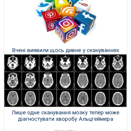
Вчені виявили щось дивне у скануваннях
мозку підлітків
07 Січня 2023 р.
Лише одне сканування мозку тепер може
діагностувати хворобу Альцгеймера