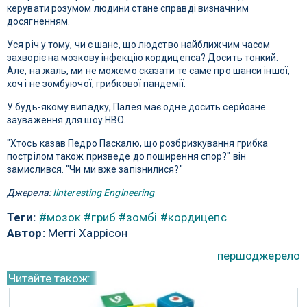
керувати розумом людини стане справді визначним
досягненням.
Уся річ у тому, чи є шанс, що людство найближчим часом
захворіє на мозкову інфекцію кордицепса? Досить тонкий.
Але, на жаль, ми не можемо сказати те саме про шанси іншої,
хоч і не зомбуючої, грибкової пандемії.
У будь-якому випадку, Палея має одне досить серйозне
зауваження для шоу HBO.
"Хтось казав Педро Паскалю, що розбризкування грибка
пострілом також призведе до поширення спор?" він
замислився. "Чи ми вже запізнилися?"
Джерела:
Iinteresting Engineering
Теги:
#мозок
#гриб
#зомбі
#кордицепс
Автор:
Меггі Харрісон
першоджерело
Читайте також: