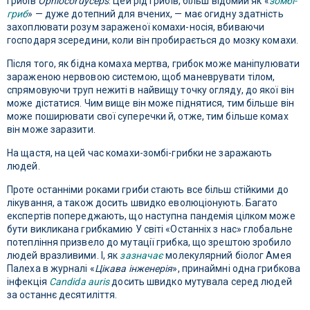
грибів
Ophiocordyceps
. Цей рід грибів, більш відомий як «
зомбі-
гриб
» — дуже дотепний для вчених, — має огидну здатність
захоплювати розум зараженої комахи-носія, вбиваючи
господаря зсередини, коли він пробирається до мозку комахи.
Після того, як бідна комаха мертва, грибок може маніпулювати
зараженою нервовою системою, щоб маневрувати тілом,
спрямовуючи труп нежиті в найвищу точку огляду, до якої він
може дістатися. Чим вище він може піднятися, тим більше він
може поширювати свої суперечки й, отже, тим більше комах
він може заразити.
На щастя, на цей час комахи-зомбі-грибки не заражають
людей.
Проте останніми роками гриби стають все більш стійкими до
лікування, а також досить швидко еволюціонують. Багато
експертів попереджають, що наступна пандемія цілком може
бути викликана грибкамию У світі «Останніх з нас» глобальне
потепління призвело до мутації грибка, що зрештою зробило
людей вразливими. І, як
зазначає
молекулярний біолог Амея
Палеха в журналі «
Цікава інженерія
», принаймні одна грибкова
інфекція
Candida auris
досить швидко мутувала серед людей
за останнє десятиліття.