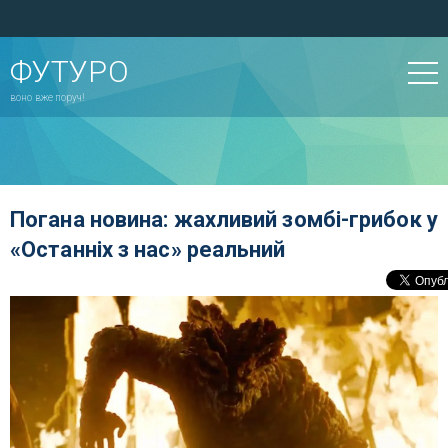
ФУТУРО
воно вже поруч!
Погана новина: жахливий зомбі-грибок у
«Останніх з нас» реальний