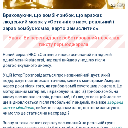
HBO
Враховуючи, що зомбі-грибок, що вражає
людський мозок у «Останніх з нас», реальний і
зараз зомбує комах, варто замислитись.
Новий серіал HBO «Останні з нас», заснований на відомій
однойменній відеогрі, нарешті вийшов у неділю після
довгоочікуваного анонсу.
У цій історії розповідається про незвичайний дует, який
подорожує постапокаліптичною, кишить монстрами Америці
через роки після того, як грибок-зомбі спустошив людство. Це
моторошний матеріал, і, враховуючи, що: а) грибок-зомбі, на
якому заснована історія, реальний, і б) людство в цей час все
ще відновлюється після глобальної пандемії, яка вже
забрала
життя мільйонів
, вибачте глядачам за те, що вони запитують:
чи могло це статися на насправді?
Знову ж таки, сюжет серіалу заснований на реальній групі