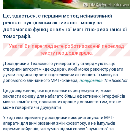
DMX/Rynek Zdrowia
Це, здається, є першим метод неінвазивної
реконструкції мови активності мозку за
допомогою функціональної магнітно-резонансної
томографії.
Дослідники з Техаського університету стверджують, що
створили алгоритм «декодера», який може реконструювати
думки людини, просто відстежуючи активність її мозку за
допомогою звичайного МРТ-сканера,
повідомляє
The Scientist
.
Це дослідження, яке ще належить рецензувати, може
закласти основу для набагато більш ефективних інтерфейсів
мозок-комп'ютер, покликаних краще допомогти тим, хто не
може говорити чи друкувати.
У ході експерименту дослідники використовували МРТ-
апарати для вимірювання змін кровотоку, а не імпульсів
окремих нейронів, які сумно відомі своєю "шумністю" та