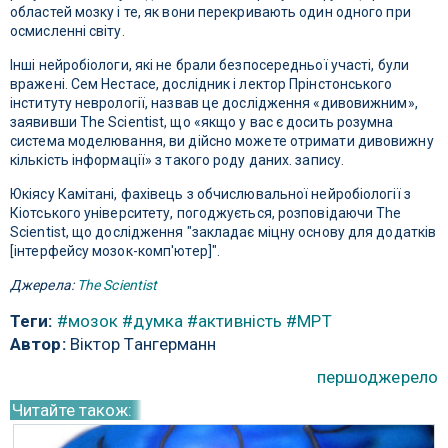
областей мозку і те, як вони перекривають один одного при
осмисленні світу.
Інші нейробіологи, які не брали безпосередньої участі, були
вражені. Сем Нестасе, дослідник і лектор Прінстонського
інституту неврології, назвав це дослідження «дивовижним»,
заявивши The Scientist, що «якщо у вас є досить розумна
система моделювання, ви дійсно можете отримати дивовижну
кількість інформації» з такого роду даних. запису.
Юкіясу Камітані, фахівець з обчислювальної нейробіології з
Кіотського університету, погоджується, розповідаючи The
Scientist, що дослідження "закладає міцну основу для додатків
[інтерфейсу мозок-комп'ютер]".
Джерела:
The Scientist
Теги:
#мозок
#думка
#активність
#МРТ
Автор:
Віктор Тангерманн
першоджерело
Читайте також: