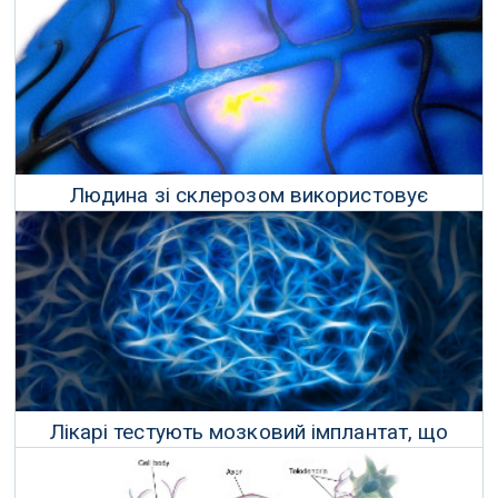
Людина зі склерозом використовує
мозковий імплантат, який переводить думки
до тексту
29 Грудня 2021 р.
Лікарі тестують мозковий імплантат, що
знищує пухлини