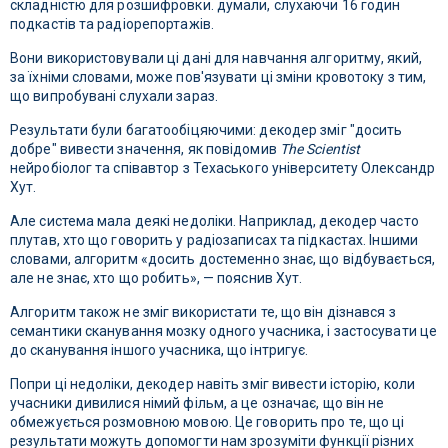
складністю для розшифровки. думали, слухаючи 16 годин
подкастів та радіорепортажів.
Вони використовували ці дані для навчання алгоритму, який,
за їхніми словами, може пов'язувати ці зміни кровотоку з тим,
що випробувані слухали зараз.
Результати були багатообіцяючими: декодер зміг "досить
добре" вивести значення, як повідомив
The Scientist
нейробіолог та співавтор з Техаського університету Олександр
Хут.
Але система мала деякі недоліки. Наприклад, декодер часто
плутав, хто що говорить у радіозаписах та підкастах. Іншими
словами, алгоритм «досить достеменно знає, що відбувається,
але не знає, хто що робить», — пояснив Хут.
Алгоритм також не зміг використати те, що він дізнався з
семантики сканування мозку одного учасника, і застосувати це
до сканування іншого учасника, що інтригує.
Попри ці недоліки, декодер навіть зміг вивести історію, коли
учасники дивилися німий фільм, а це означає, що він не
обмежується розмовною мовою. Це говорить про те, що ці
результати можуть допомогти нам зрозуміти функції різних