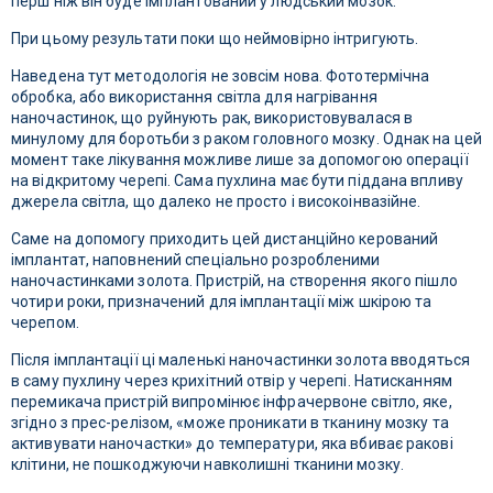
перш ніж він буде імплантований у людський мозок.
При цьому результати поки що неймовірно інтригують.
Наведена тут методологія не зовсім нова. Фототермічна
обробка, або використання світла для нагрівання
наночастинок, що руйнують рак, використовувалася в
минулому для боротьби з раком головного мозку. Однак на цей
момент таке лікування можливе лише за допомогою операції
на відкритому черепі. Сама пухлина має бути піддана впливу
джерела світла, що далеко не просто і високоінвазійне.
Саме на допомогу приходить цей дистанційно керований
імплантат, наповнений спеціально розробленими
наночастинками золота. Пристрій, на створення якого пішло
чотири роки, призначений для імплантації між шкірою та
черепом.
Після імплантації ці маленькі наночастинки золота вводяться
в саму пухлину через крихітний отвір у черепі. Натисканням
перемикача пристрій випромінює інфрачервоне світло, яке,
згідно з прес-релізом, «може проникати в тканину мозку та
активувати наночастки» до температури, яка вбиває ракові
клітини, не пошкоджуючи навколишні тканини мозку.