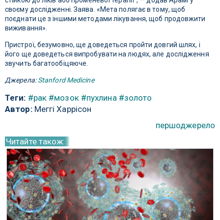
стійкою до ліків або променевої терапії", — додав Арамі у
своєму дослідженні. Заява. «Мета полягає в тому, щоб
поєднати це з іншими методами лікування, щоб продовжити
виживання».
Пристрої, безумовно, ще доведеться пройти довгий шлях, і
його ще доведеться випробувати на людях, але дослідження
звучить багатообіцяюче.
Джерела:
Stanford Medicine
Теги:
#рак
#мозок
#пухлина
#золото
Автор:
Меггі Харрісон
першоджерело
Читайте також: