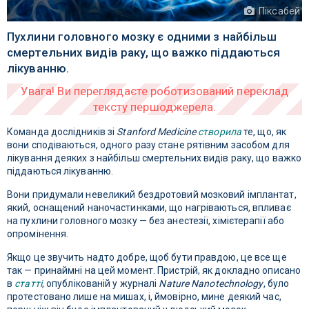
Піксабей
Пухлини головного мозку є одними з найбільш
смертельних видів раку, що важко піддаються
лікуванню.
Команда дослідників зі
Stanford Medicine
створила
те, що, як
вони сподіваються, одного разу стане рятівним засобом для
лікування деяких з найбільш смертельних видів раку, що важко
піддаються лікуванню.
Вони придумали невеликий бездротовий мозковий імплантат,
який, оснащений наночастинками, що нагріваються, впливає
на пухлини головного мозку — без анестезії, хімієтерапії або
опромінення.
Якщо це звучить надто добре, щоб бути правдою, це все ще
так — принаймні на цей момент. Пристрій, як докладно описано
в
статті
, опублікованій у журналі
Nature Nanotechnology
, було
протестовано лише на мишах, і, ймовірно, мине деякий час,