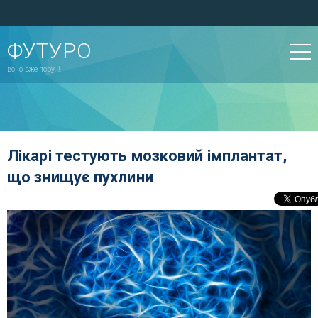
ФУТУРО
воно вже поруч!
Лікарі тестують мозковий імплантат,
що знищує пухлини