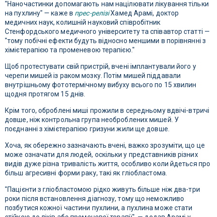
"Наночастинки допомагають нам націлювати лікування тільки
на пухлину" — каже в
прес-релізі
Хамед Арамі, доктор
медичних наук, колишній науковий співробітник
Стенфордського медичного університету та співавтор статті —
"тому побічні ефекти будуть відносно меншими в порівнянні з
хімієтерапією та променевою терапією."
Щоб протестувати свій пристрій, вчені імплантували його у
черепи мишей із раком мозку. Потім мишей піддавали
внутрішньому фототермічному вибуху всього по 15 хвилин
щодня протягом 15 днів.
Крім того, оброблені миші прожили в середньому вдвічі-втричі
довше, ніж контрольна група необроблених мишей. У
поєднанні з хімієтерапією гризуни жили ще довше.
Хоча, як обережно зазначають вчені, важко зрозуміти, що це
може означати для людей, оскільки у представників різних
видів дуже різна тривалість життя, особливо коли йдеться про
більш агресивні форми раку, такі як гліобластома.
"Пацієнти з гліобластомою рідко живуть більше ніж два-три
роки після встановлення діагнозу, тому що неможливо
позбутися кожної частини пухлини, а пухлина може стати