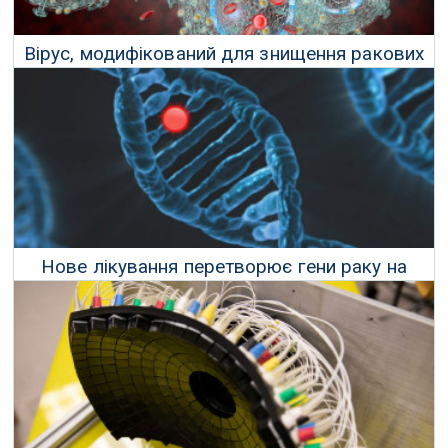
Вірус, модифікований для знищення ракових
клітин, урятував життя пацієнту
26 Вересня 2022 р.
Нове лікування перетворює гени раку на
мітки «з'їж мене» для імунної системи
20 Вересня 2022 р.