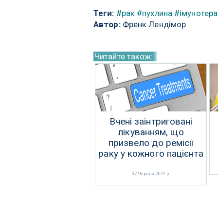
Теги:
#рак
#пухлина
#імунотера
Автор:
Френк Лендімор
Читайте також:
Вчені заінтриговані
лікуванням, що
призвело до ремісії
раку у кожного пацієнта
07 Червня 2022 р.