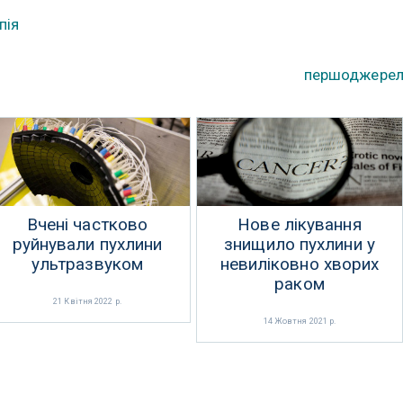
пія
першоджере
Вчені частково
Нове лікування
руйнували пухлини
знищило пухлини у
ультразвуком
невиліковно хворих
раком
21 Квітня 2022 р.
14 Жовтня 2021 р.