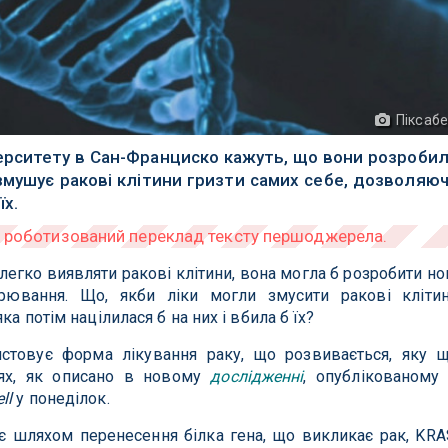
Піксаб
верситету в Сан-Франциско кажуть, що вони розроби
змушує ракові клітини гризти самих себе, дозволяю
їх.
легко виявляти ракові клітини, вона могла б розробити но
рювання. Що, якби ліки могли змусити ракові кліти
ка потім націлилася б на них і вбила б їх?
ристовує форма лікування раку, що розвивається, яку 
дях, як описано в новому
дослідженні
, опублікованому
ll
у понеділок.
є шляхом перенесення білка гена, що викликає рак, KRA