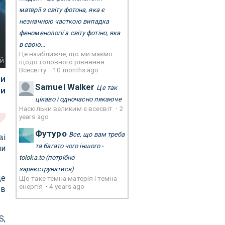
матерії з світу фотона, яка є
незначною часткою випадка
феноменології з світу фотіно, яка
в свою...
Це найближче, що ми маємо
ей
щодо головного рівняння
Всесвіту
·
10 months ago
ли
Samuel Walker
Це так
чи
цікаво і одночасно лякаюче
Наскільки великим є всесвіт
·
2
years ago
Футуро
Все, що вам треба
ві
та багато чого іншого -
ни
toloka.to
(потрібно
зареєструватися)
ще
Що таке темна матерія і темна
енергія
·
4 years ago
 в
S,