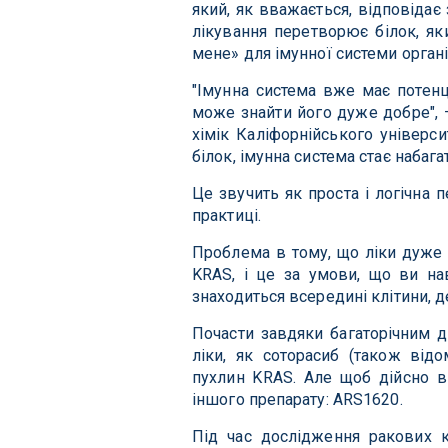
який, як вважається, відповідає 
лікування перетворює білок, яки
мене» для імунної системи орган
"Імунна система вже має потенц
може знайти його дуже добре", –
хімік Каліфорнійського універс
білок, імунна система стає набаг
Це звучить як проста і логічна 
практиці.
Проблема в тому, що ліки дуже 
KRAS, і це за умови, що ви нав
знаходиться всередині клітини, д
Почасти завдяки багаторічним 
ліки, як соторасиб (також ві
пухлин KRAS. Але щоб дійсно ві
іншого препарату: ARS1620.
Під час дослідження ракових к