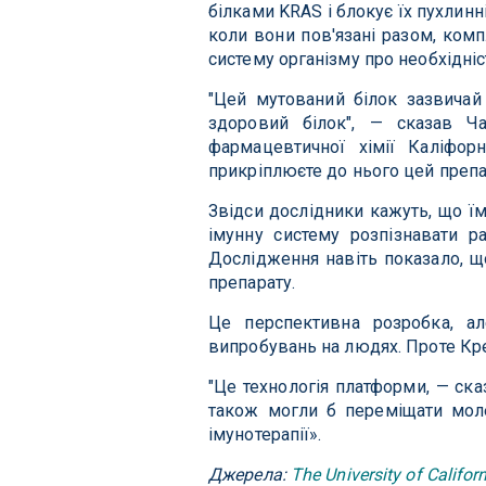
білками KRAS і блокує їх пухлинн
коли вони пов'язані разом, ком
систему організму про необхідніс
"Цей мутований білок зазвичай
здоровий білок", — сказав Ч
фармацевтичної хімії Каліфор
прикріплюєте до нього цей препа
Звідси дослідники кажуть, що їм
імунну систему розпізнавати ра
Дослідження навіть показало, що
препарату.
Це перспективна розробка, а
випробувань на людях. Проте Кр
"Це технологія платформи, — ска
також могли б переміщати моле
імунотерапії».
Джерела:
The University of Califor