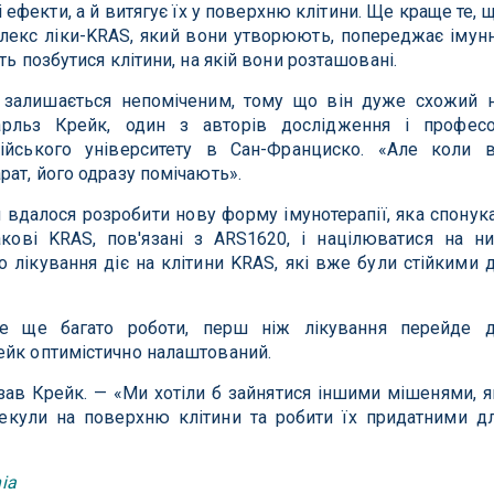
і ефекти, а й витягує їх у поверхню клітини. Ще краще те, 
плекс ліки-KRAS, який вони утворюють, попереджає імун
ть позбутися клітини, на якій вони розташовані.
 залишається непоміченим, тому що він дуже схожий 
арльз Крейк, один з авторів дослідження і профес
нійського університету в Сан-Франциско. «Але коли 
рат, його одразу помічають».
 вдалося розробити нову форму імунотерапії, яка спонук
кові KRAS, пов'язані з ARS1620, і націлюватися на ни
 лікування діє на клітини KRAS, які вже були стійкими 
ле ще багато роботи, перш ніж лікування перейде 
ейк оптимістично налаштований.
зав Крейк. — «Ми хотіли б зайнятися іншими мішенями, я
кули на поверхню клітини та робити їх придатними д
nia