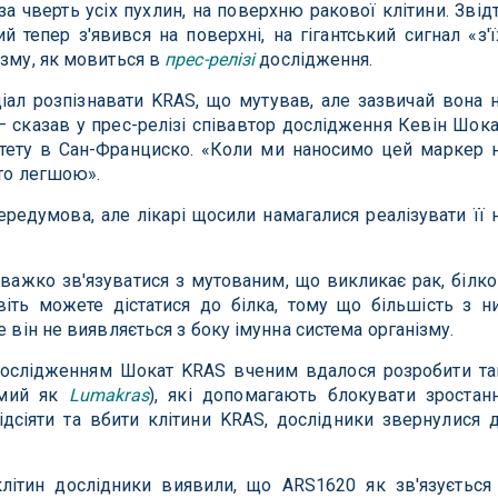
за чверть усіх пухлин, на поверхню ракової клітини. Звід
й тепер з'явився на поверхні, на гігантський сигнал «з'
ізму, як мовиться в
прес-релізі
дослідження.
іал розпізнавати KRAS, що мутував, але зазвичай вона 
 сказав у прес-релізі співавтор дослідження Кевін Шока
итету в Сан-Франциско. «Коли ми наносимо цей маркер 
ато легшою».
передумова, але лікарі щосили намагалися реалізувати її 
важко зв'язуватися з мутованим, що викликає рак, білк
іть можете дістатися до білка, тому що більшість з н
е він не виявляється з боку імунна система організму.
дослідженням Шокат KRAS вченим вдалося розробити та
домий як
Lumakras
), які допомагають блокувати зростан
дсіяти та вбити клітини KRAS, дослідники звернулися 
літин дослідники виявили, що ARS1620 як зв'язується