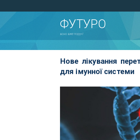
ФУТУРО
воно вже поруч!
Нове лікування перет
для імунної системи