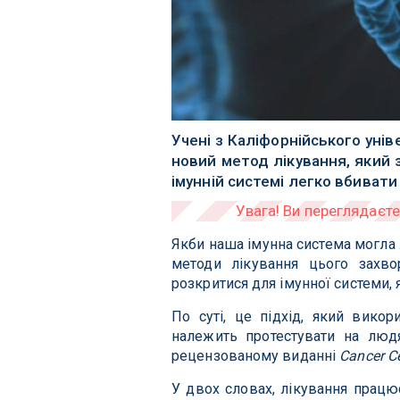
Учені з Каліфорнійського уні
новий метод лікування, який 
імунній системі легко вбивати 
Якби наша імунна система могла 
методи лікування цього захво
розкритися для імунної системи, я
По суті, це підхід, який вико
належить протестувати на лю
рецензованому виданні
Cancer Ce
У двох словах, лікування працю