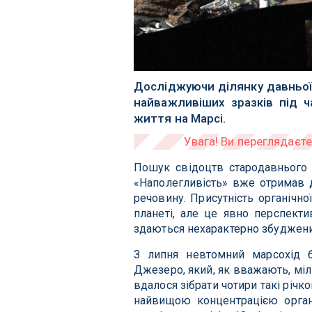
Досліджуючи ділянку давньої р
найважливіших зразків під ча
життя на Марсі.
Пошук свідоцтв стародавнього 
«Наполегливість» вже отримав д
речовину. Присутність органічн
планеті, але це явно перспектив
здаються нехарактерно збуджен
З липня невтомний марсохід 
Джезеро, який, як вважають, міл
вдалося зібрати чотири такі річк
найвищою концентрацією органі