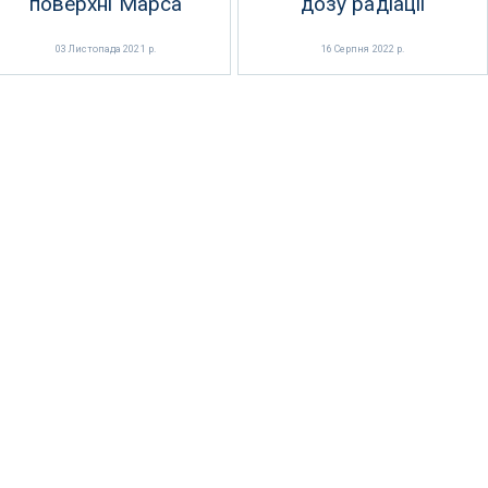
поверхні Марса
дозу радіації
03 Листопада 2021 р.
16 Серпня 2022 р.