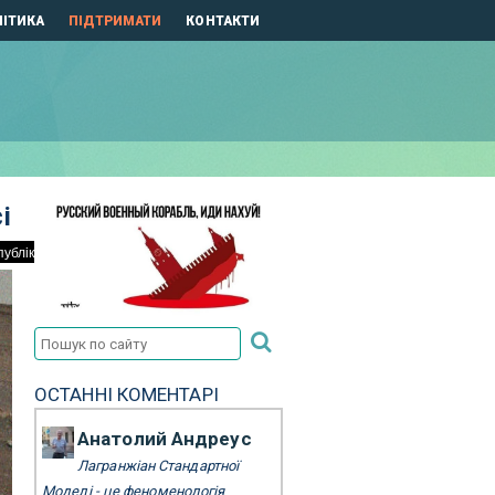
ІТИКА
ПІДТРИМАТИ
КОНТАКТИ
і
ОСТАННІ КОМЕНТАРІ
Анатолий Андреус
Лагранжіан Стандартної
Моделі - це феноменологія