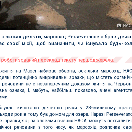
НАС
ічкової дельти, марсохід Perseverance зібрав деякі
с своєї місії, щоб визначити, чи існувало будь-ко
життя на Марсі набирає обертів, оскільки марсохід НА
еякі потенційно викривальні зразки, що містять органіч
ої речовини не є незаперечним доказом життя на Червон
на ознака, і, мабуть, найбільш показово, вчені агентст
ими.
блукає висохлою дельтою річки у 28-мильному крате
ьярди років тому був домом для озера. Наразі Perseveran
ові зразки, які, за словами вчених НАСА, можуть похвалити
чної речовини з того часу, як марсохід розпочав св