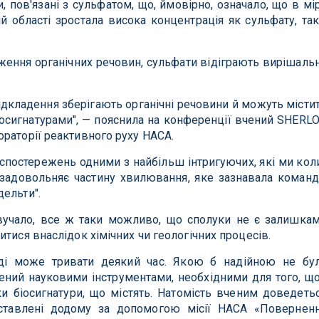
, пов'язані з сульфатом, що, ймовірно, означало, що в мі
й області зростала висока концентрація як сульфату, так
ження органічних речовин, сульфати відіграють вирішаль
відкладення зберігають органічні речовини й можуть місти
іосигнатурами", — пояснила на конференції вчений SHERL
раторії реактивного руху НАСА.
р спостережень одними з найбільш інтригуючих, які ми кол
і задовольняє частину хвилювання, яке зазнавала команд
ельти".
учало, все ж таки можливо, що сполуки не є залишка
тися внаслідок хімічних чи геологічних процесів.
іді може тривати деякий час. Якою б надійною не бу
щений науковими інструментами, необхідними для того, щ
ки біосигнатури, що містять. Натомість вченим доведеть
оставлені додому за допомогою місії НАСА «Повернен