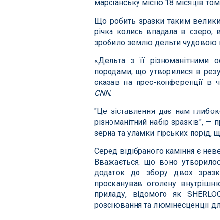
марсіанську місію 18 місяців том
Що робить зразки таким великим 
річка колись впадала в озеро,
зробило землю дельти чудовою п
«Дельта з її різноманітними 
породами, що утворилися в резул
сказав на прес-конференції в 
CNN
.
"Це зіставлення дає нам глибоке
різноманітний набір зразків", —
зерна та уламки гірських порід, 
Серед відібраного каміння є нев
Вважається, що воно утворилос
додаток до збору двох зразкі
просканував оголену внутрішн
приладу, відомого як SHERLO
розсіювання та люмінесценції для