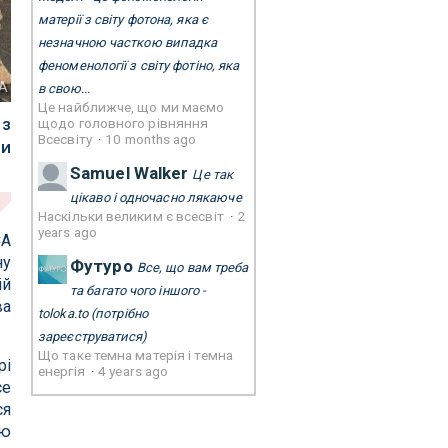
матерії з світу фотона, яка є
незначною часткою випадка
феноменології з світу фотіно, яка
А
в свою...
Це найближче, що ми маємо
 з
щодо головного рівняння
Всесвіту
·
10 months ago
ли
Samuel Walker
Це так
цікаво і одночасно лякаюче
Наскільки великим є всесвіт
·
2
years ago
СА
ну
Футуро
Все, що вам треба
ій
та багато чого іншого -
ва
toloka.to
(потрібно
зареєструватися)
Що таке темна матерія і темна
рі
енергія
·
4 years ago
ce
ся
ою