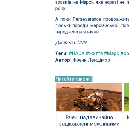
зразків на Марс», яка наразі не
року.
А поки Perseverance продовжить
гірські породи марсіанської по
народжується вічно.
Джерела:
CNN
Теги:
#НАСА
#життя
#Марс
#ор
Автор:
Френк Лендімор
Читайте також:
Вчені надзвичайно
зацікавлені можливими