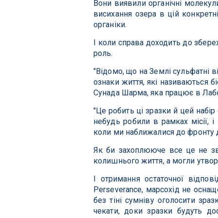
Вони виявили органічні молекули
висихання озера в цій конкретні
органіки.
І коли справа доходить до збере
роль.
"Відомо, що на Землі сульфатні 
ознаки життя, які називаються б
Сунада Шарма, яка працює в Лабо
"Це робить ці зразки й цей набі
небудь робили в рамках місії, 
коли ми наближалися до фронту д
Як би захоплююче все це не зв
колишнього життя, а могли утвори
І отримання остаточної відпов
Perseverance, марсохід не осна
без тіні сумніву оголосити зраз
чекати, доки зразки будуть д