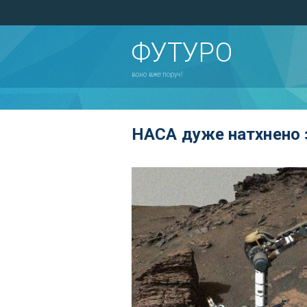
ФУТУРО
воно вже поруч!
НАСА дуже натхнено з