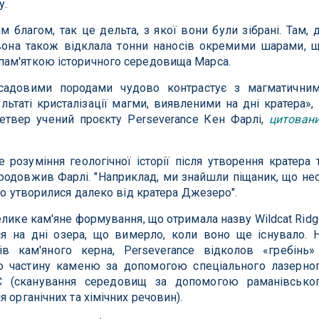
у.
благом, так це дельта, з якої вони були зібрані. Там, 
 вона також відклала тонни наносів окремими шарами, 
ам'яткою історичного середовища Марса.
осадовими породами чудово контрастує з магматични
ьтаті кристалізації магми, виявленими на дні кратера»,
четвер учений проєкту Perseverance Кен Фарлі,
цитован
 розуміння геологічної історії після утворення кратера 
 продовжив Фарлі. "Наприклад, ми знайшли піщаник, що не
що утворилися далеко від кратера Джезеро".
елике кам'яне формування, що отримала назву Wildcat Ridg
я на дні озера, що вимерло, коли воно ще існувало. 
в кам'яного керна, Perseverance відколов «гребінь»
ю частину каменю за допомогою спеціального лазерно
C (сканування середовищ за допомогою раманівсько
 органічних та хімічних речовин).