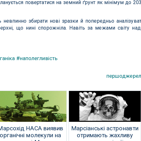
 планується повертатися на земний ґрунт як мінімум до 20
 невпинно збирати нові зразки й попередньо аналізува
верхні, що нині спорожніла. Навіть за межами світу над
ганіка
#наполегливість
першоджере
Марсохід НАСА виявив
Марсіанські астронавти
органічні молекули на
отримають жахливу