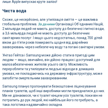
лише Apple випускає круте залізо!
Чиста вода
Схоже, це несерйозно, але утилізація сміття — це важлива
глобальна проблема.
За даними
Організації Об'єднаних Націй,
2 мільярди людей не мають доступу до безпечної питної води,
а 3,6 мільярда людей не мають доступу до безпечних
санітарних послуг. І якщо цього недостатньо, понад 700 дітей
віком до п'яти років помирають щодня від діарейних
захворювань через небезпечну воду та погані санітарні умови.
Унітаз Гейтса і Samsung може дійсно стати в пригоді цим
людям — якщо, звичайно, він дійсно працює і доступний для
малозабезпечених жителів усього світу. Можливість
переробляти та утилізувати людські відходи в домашніх
умовах, не покладаючись на державну інфраструктуру, може
запобігти смертельним захворюванням.
Samsung планує пропонувати безкоштовне ліцензування
планів туалетів, щоб інші виробники могли приєднатися до них.
Ми не дізнаємося, чи є туалет кінцем усіх туалетів, поки він не
потрапить до рук людей, які найбільше його потребують, а
така логістика надзвичайно складна.