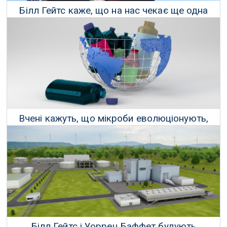
Білл Гейтс каже, що на нас чекає ще одна
пандемія
21 Лютого 2022 р.
Вчені кажуть, що мікроби еволюціонують,
щоб поїдати пластикове забруднення
15 Грудня 2021 р.
Білл Гейтс і Уоррен Баффет будують