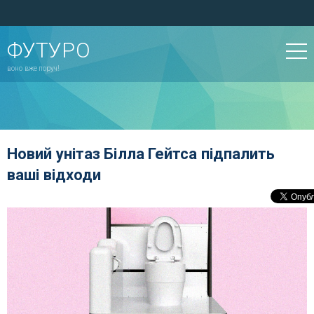
ФУТУРО
воно вже поруч!
Новий унітаз Білла Гейтса підпалить
ваші відходи