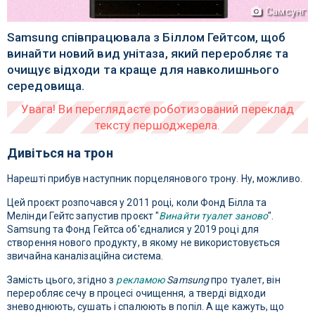
Самсунг
Samsung співпрацювала з Біллом Гейтсом, щоб
винайти новий вид унітаза, який переробляє та
очищує відходи та краще для навколишнього
середовища.
Дивіться на трон
Нарешті прибув наступник порцелянового трону. Ну, можливо.
Цей проєкт розпочався у 2011 році, коли Фонд Білла та
Мелінди Гейтс запустив проєкт "
Винайти туалет заново
".
Samsung та Фонд Гейтса об'єдналися у 2019 році для
створення нового продукту, в якому не використовується
звичайна каналізаційна система.
Замість цього, згідно з
рекламою
Samsung
про туалет, він
переробляє сечу в процесі очищення, а тверді відходи
зневоднюють, сушать і спалюють в попіл. А ще кажуть, що