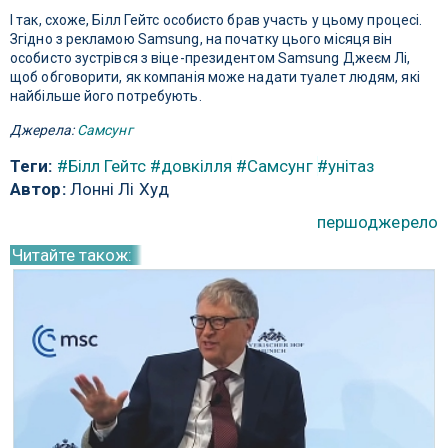
І так, схоже, Білл Гейтс особисто брав участь у цьому процесі.
Згідно з рекламою Samsung, на початку цього місяця він
особисто зустрівся з віце-президентом Samsung Джеєм Лі,
щоб обговорити, як компанія може надати туалет людям, які
найбільше його потребують.
Джерела:
Самсунг
Теги:
#Білл Гейтс
#довкілля
#Самсунг
#унітаз
Автор:
Лонні Лі Худ
першоджерело
Читайте також: