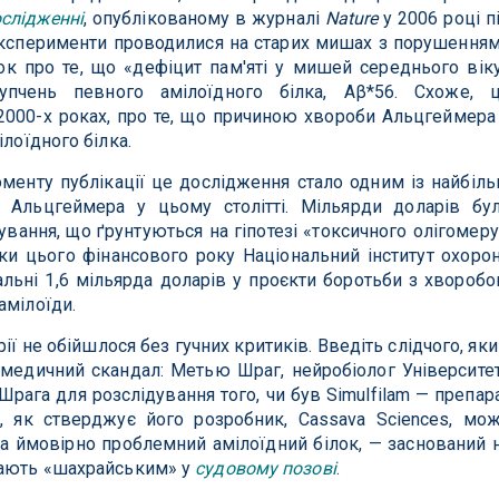
слідженні
, опублікованому в журналі
Nature
у 2006 році п
експерименти проводилися на старих мишах з порушення
ок про те, що «дефіцит пам'яті у мишей середнього вік
упчень певного амілоїдного білка, Аβ*56. Схоже, 
 2000-х роках, про те, що причиною хвороби Альцгеймера
ілоїдного білка.
оменту публікації це дослідження стало одним із найбіл
 Альцгеймера у цьому столітті. Мільярди доларів бу
ування, що ґрунтуються на гіпотезі «токсичного олігомеру
льки цього фінансового року Національний інститут охоро
альні 1,6 мільярда доларів у проєкти боротьби з хвороб
амілоїди.
 не обійшлося без гучних критиків. Введіть слідчого, яки
медичний скандал: Метью Шраг, нейробіолог Університе
Шрага для розслідування того, чи був Simulfilam — препар
, як стверджує його розробник, Cassava Sciences, мо
а ймовірно проблемний амілоїдний білок, — заснований 
вають «шахрайським» у
судовому позові
.