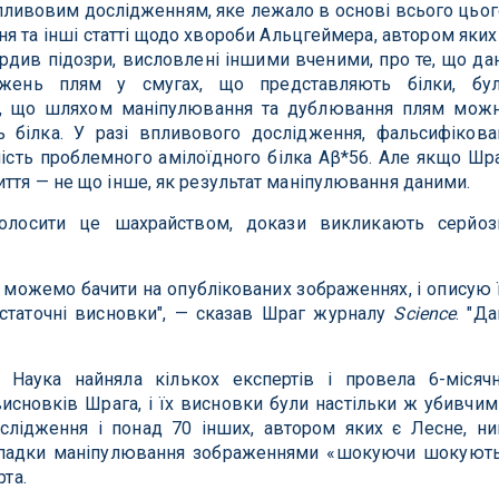
пливовим дослідженням, яке лежало в основі всього цьог
 та інші статті щодо хвороби Альцгеймера, автором яких
рдив підозри, висловлені іншими вченими, про те, що дан
ажень плям у смугах, що представляють білки, бу
ує, що шляхом маніпулювання та дублювання плям мож
ь білка. У разі впливового дослідження, фальсифікова
ність проблемного амілоїдного білка Aβ*56. Але якщо Шр
иття — не що інше, як результат маніпулювання даними.
лосити це шахрайством, докази викликають серйоз
 можемо бачити на опублікованих зображеннях, і описую 
остаточні висновки", — сказав Шраг журналу
Science
. "Да
 Наука найняла кількох експертів і провела 6-місяч
исновків Шрага, і їх висновки були настільки ж убивчим
лідження і понад 70 інших, автором яких є Лесне, ни
випадки маніпулювання зображеннями «шокуючи шокуют
рта.