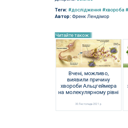
Теги:
#дослідження
#хвороба
Автор:
Френк Лендімор
Читайте також:
Вчені, можливо,
виявили причину
хвороби Альцгеймера
на молекулярному рівні
30 Листопада 2021 р.