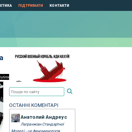
ІТИКА
ПІДТРИМАТИ
КОНТАКТИ
а
ОСТАННІ КОМЕНТАРІ
Анатолий Андреус
Лагранжіан Стандартної
Моделі - це феноменологія