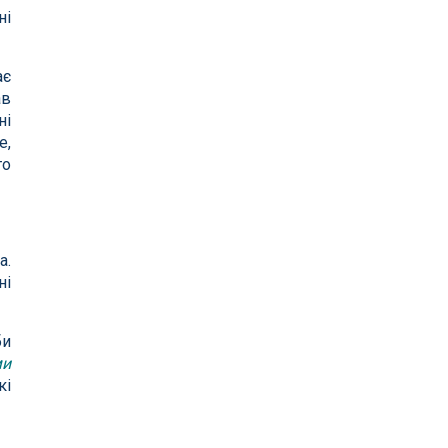
ні
ає
ав
ні
е,
то
а.
ні
би
ми
кі