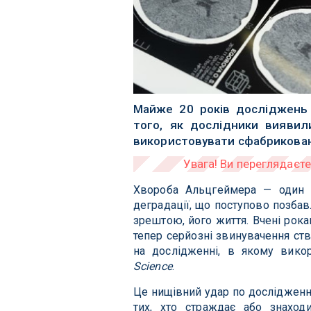
Майже 20 років досліджень 
того, як дослідники вияви
використовувати сфабриковані
Хвороба Альцгеймера — один 
деградації, що поступово позбавл
зрештою, його життя. Вчені рока
тепер серйозні звинувачення ст
на дослідженні, в якому вико
Science
.
Це нищівний удар по дослідженн
тих, хто страждає або знаход