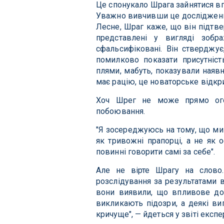
Це спонукало Шрага зайнятися в
Уважно вивчивши це дослідження
Лесне, Шраг каже, що він підтве
представлені у вигляді зобр
сфальсифіковані. Він ствердж
помилково показати присутніст
плями, мабуть, показували наяв
має рацію, це новаторське відкр
Хоч Шрег не може прямо ого
побоювання.
"Я зосереджуюсь на тому, що ми
як тривожні прапорці, а не як 
повинні говорити самі за себе".
Але не вірте Шрагу на слово.
розслідування за результатами в
вони виявили, що впливове дос
викликають підозри, а деякі 
кричуще", — йдеться у звіті експе