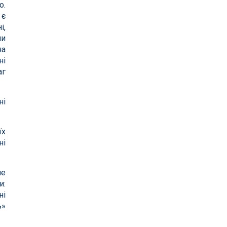
о.
 є
і,
ли
на
ні
аг
ні
їх
ні
не
и:
ні
ь»