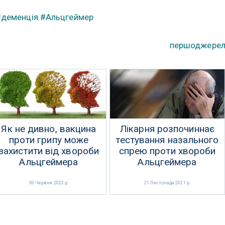
#деменція
#Альцгеймер
першоджере
Як не дивно, вакцина
Лікарня розпочиннає
проти грипу може
тестування назального
захистити від хвороби
спрею проти хвороби
Альцгеймера
Альцгеймера
30 Червня 2022 р.
21 Листопада 2021 р.