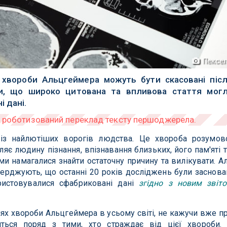
Пексел
хвороби Альцгеймера можуть бути скасовані піс
ли, що широко цитована та впливова стаття мог
 дані.
із найлютіших ворогів людства. Це хвороба розумов
яє людину пізнання, впізнавання близьких, його пам'яті т
ми намагалися знайти остаточну причину та вилікувати. А
верджують, що останні 20 років досліджень були заснова
ристовувалися сфабриковані дані
згідно з новим звіт
ях хвороби Альцгеймера в усьому світі, не кажучи вже п
иться поряд з тими, хто страждає від цієї хвороби.