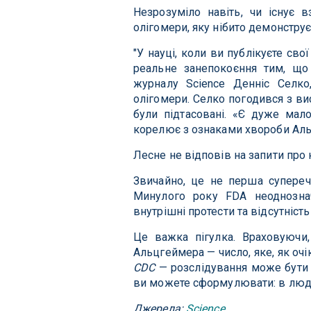
Незрозуміло навіть, чи існує в
олігомери, яку нібито демонструє
"У науці, коли ви публікуєте сво
реальне занепокоєння тим, що 
журналу Science Денніс Селко,
олігомери. Селко погодився з вис
були підтасовані. «Є дуже мало
корелює з ознаками хвороби Аль
Лесне не відповів на запити про
Звичайно, це не перша супереч
Минулого року FDA неоднозна
внутрішні протести та відсутніст
Це важка пігулка. Враховуючи
Альцгеймера — число, яке, як очі
CDC
— розслідування може бути 
ви можете сформулювати: в людсь
Джерела:
Science