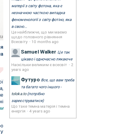
матерії з світу фотона, яка є
незначною часткою випадка
феноменології з світу фотіно, яка
в свою...
Це найближче, що ми маємо
з
щодо головного рівняння
Всесвіту
·
10 months ago
ля
Samuel Walker
Це так
ла
цікаво і одночасно лякаюче
Наскільки великим є всесвіт
·
2
years ago
Футуро
Все, що вам треба
ої
та багато чого іншого -
а,
toloka.to
(потрібно
ле
зареєструватися)
ні
Що таке темна матерія і темна
ом
енергія
·
4 years ago
ро
 У