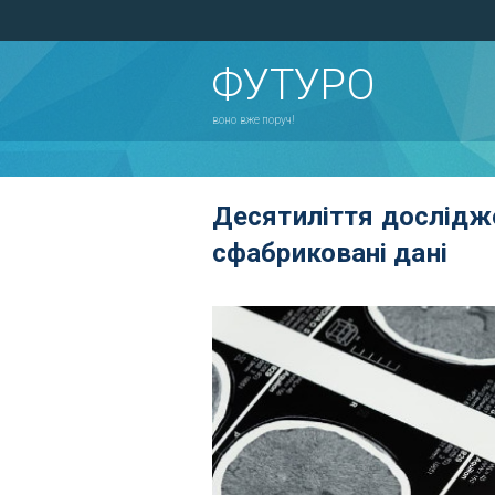
ФУТУРО
воно вже поруч!
Десятиліття дослідж
сфабриковані дані