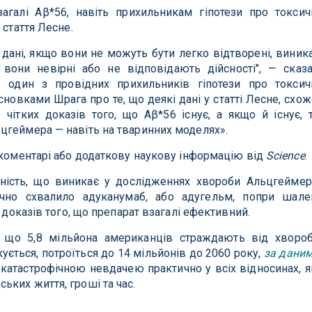
загалі Aβ*56, навіть прихильникам гіпотези про токсич
 стаття Лесне.
ї дані, якщо вони не можуть бути легко відтворені, виник
вони невірні або не відповідають дійсності", — сказ
 один з провідних прихильників гіпотези про токсич
новками Шрага про те, що деякі дані у статті Лесне, схож
 чітких доказів того, що Aβ*56 існує, а якщо й існує, 
цгеймера — навіть на тваринних моделях».
 коментарі або додаткову наукову інформацію від
Science
.
ність, що виникає у дослідженнях хвороби Альцгеймер
чно схвалило адуканумаб, або адугельм, попри шале
ь доказів того, що препарат взагалі ефективний.
, що 5,8 мільйона американців страждають від хворо
кується, потроїться до 14 мільйонів до 2060 року,
за дани
катастрофічною невдачею практично у всіх відносинах, я
ких життя, гроші та час.