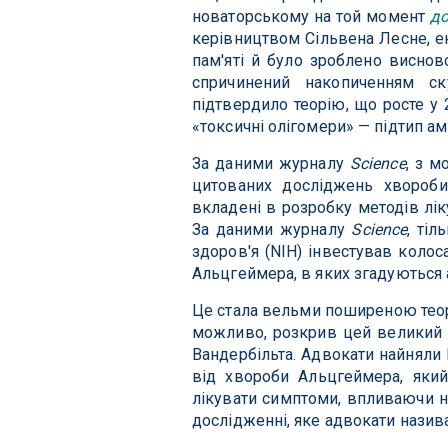
новаторському на той момент
до
керівництвом Сільвена Лесне, 
пам'яті й було зроблено виснов
спричинений накопиченням ск
підтвердило теорію, що росте у
«токсичні олігомери» — підтип ам
За даними журналу
Science
, з м
цитованих досліджень хвороби
вкладені в розробку методів лік
За даними журналу
Science
, ті
здоров'я (NIH) інвестував колос
Альцгеймера, в яких згадуються 
Це стала вельми поширеною теорії
можливо, розкрив цей великий 
Вандербільта. Адвокати найняли 
від хвороби Альцгеймера, який
лікувати симптоми, впливаючи н
дослідженні, яке адвокати нази