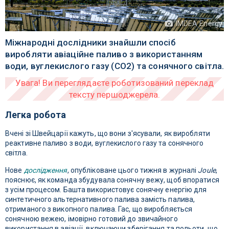
IMDEA Energy
Міжнародні дослідники знайшли спосіб
виробляти авіаційне паливо з використанням
води, вуглекислого газу (CO2) та сонячного світла.
Легка робота
Вчені зі Швейцарії кажуть, що вони з'ясували, як виробляти
реактивне паливо з води, вуглекислого газу та сонячного
світла.
Нове
дослідження
, опубліковане цього тижня в журналі
Joule
,
пояснює, як команда збудувала сонячну вежу, щоб впоратися
з усім процесом. Башта використовує сонячну енергію для
синтетичного альтернативного палива замість палива,
отриманого з викопного палива. Гас, що виробляється
сонячною вежею, імовірно готовий до звичайного
використання в авіації, включаючи зберігання та польоти, що,