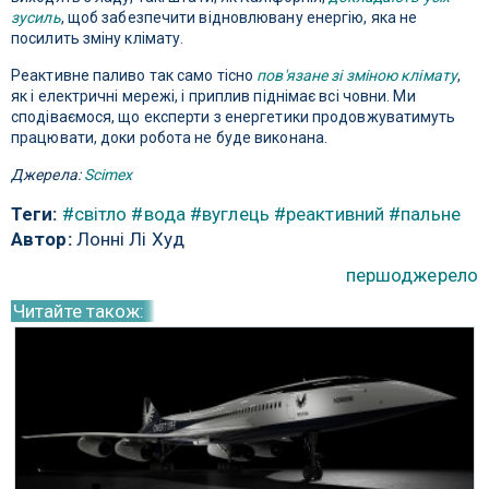
зусиль
, щоб забезпечити відновлювану енергію, яка не
посилить зміну клімату.
Реактивне паливо так само тісно
пов'язане зі зміною клімату
,
як і електричні мережі, і приплив піднімає всі човни. Ми
сподіваємося, що експерти з енергетики продовжуватимуть
працювати, доки робота не буде виконана.
Джерела:
Scimex
Теги:
#світло
#вода
#вуглець
#реактивний
#пальне
Автор:
Лонні Лі Худ
першоджерело
Читайте також: