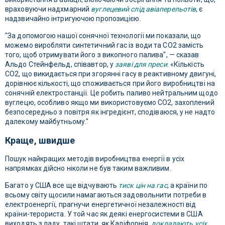
враховуючи надхмарний
вуглецевий слід авіаперельотів
, є
надзвичайно інтригуючою пропозицією.
"За допомогою нашої сонячної технології ми показали, що
можемо виробляти синтетичний гас із води та CO2 замість
того, щоб отримувати його з викопного палива", — сказав
Альдо Стейнфельд, співавтор, у
заяві для преси
. «Кількість
CO2, що викидається при згорянні гасу в реактивному двигуні,
дорівнює кількості, що споживається при його виробництві на
сонячній електростанції. Це робить паливо нейтральним щодо
вуглецю, особливо якщо ми використовуємо CO2, захоплений
безпосередньо з повітря як інгредієнт, сподіваюся, у не надто
далекому майбутньому."
Краще, швидше
Пошук найкращих методів виробництва енергії в усіх
напрямках дійсно ніколи не був таким важливим.
Багато у США все ще відчувають
тиск цін на гас
, а країни по
всьому світу щосили намагаються задовольнити потреби в
електроенергії, прагнучи енергетичної незалежності від
країни-терориста. У той час як деякі енергосистеми в США
виходять з ладу, такі штати, як Каліфорнія,
докладають усіх