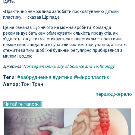
їдять.
«Практично неможливо запобігти проковтуванню дітьми
пластику, — сказав Шріпада.
Це не означає, що нічого не можна зробити. Команда
рекомендує батькам обмежувати кількість продуктів, які
з'їдають їхні діти і які стикаються з пластиком — практично
неможливе завдання в сучасній системі харчування, а також
стежити за тим, щоб їхні будинки регулярно прибиралися з
милом і водою.
Джерела:
Norwegian University of Science and Technology
Теги:
#забруднення
#дитина
#мікропластик
Автор:
Тоні Тран
першоджерело
Читайте також: