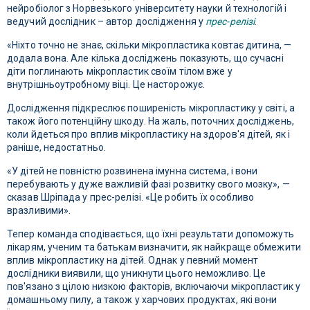
нейробіолог з Норвезького університету науки й технологій і
ведучий дослідник – автор дослідження у
прес-релізі
.
«Ніхто точно не знає, скільки мікропластика ковтає дитина, —
додала вона. Але кілька досліджень показують, що сучасні
діти поглинають мікропластик своїм тілом вже у
внутрішньоутробному віці. Це насторожує.
Дослідження підкреслює поширеність мікропластику у світі, а
також його потенційну шкоду. На жаль, поточних досліджень,
коли йдеться про вплив мікропластику на здоров'я дітей, як і
раніше, недостатньо.
«У дітей не повністю розвинена імунна система, і вони
перебувають у дуже важливій фазі розвитку свого мозку», —
сказав Шріпада у прес-релізі. «Це робить їх особливо
вразливими».
Тепер команда сподівається, що їхні результати допоможуть
лікарям, ученим та батькам визначити, як найкраще обмежити
вплив мікропластику на дітей. Однак у певний момент
дослідники виявили, що уникнути цього неможливо. Це
пов'язано з цілою низкою факторів, включаючи мікропластик у
домашньому пилу, а також у харчових продуктах, які вони