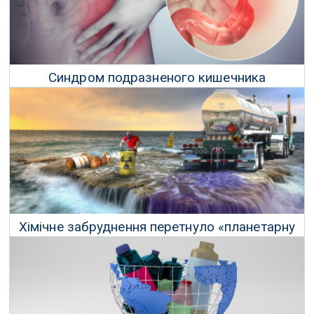
Синдром подразненого кишечника
пов'язаний із мікропластиками в кишечнику
24 Грудня 2021 р.
Хімічне забруднення перетнуло «планетарну
межу», що загрожує людству
19 Січня 2022 р.