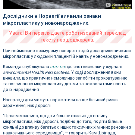
Вікімедія
Дослідники в Норвегії виявили ознаки
мікропластику у новонароджених.
При неймовірно похмурому повороті подій дослідники виявили
мікропластик у людській плаценті й навіть у новонароджених.
Команда опублікувала
статтю
про свої висновки у журналі
Environmental Health Perspectives
. У ході дослідження вони
виявили, що практично неможливо запобігти проковтуванню
та поглинанню мікропластику дітьми та немовлятами навіть
до їх народження.
Насправді діти можуть наражатися на ще більший ризик
зараження, ніж дорослі.
"Цілком можливо, що діти більше схильні до впливу
мікропластика, ніж дорослі, подібно до того, як діти більше
схильні до впливу багатьох інших токсичних хімічних речовин з
навколишнього середовища", — говорить Кам Шріпада,