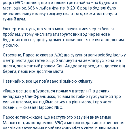
році, і
NBC
заявляє, що це тільки третя найважча будівля в
місті, оцінок, 686 мільйон фунтів. У 2018 році в будівлі було
виявлено нову велику тріщину після того, як жителі почули
гучний шум.
Експерти кажуть, що місто може опускатися через безліч
проблем, у тому числі втрати ґрунтових вод через нове
будівництво і те, що фундамент тисячоліття не сягає корінням
у скелю.
Стосовно, Парсонс сказав
NBC
, що сукупної ваги всіх будівель у
центрі міста достатньо, щоб вплинути на землетрус, хоча, на
щастя, знаменитий розлом Сан-Андреас проходить далеко від
берега, перш ніж досягне міста.
І, звичайно, все це пов'язано зі зміною клімату.
«Якщо все це відбувається прямо у ватерлінії, в деяких
випадках у Сан-Франциско, то вам потрібно турбуватися про
сильні шторми, які підіймаються на рівні моря, і про часті
повені», — сказав Парсонс NBC.
Парсонс також каже, що наступного разу він вивчатиме
Манхеттен, як повідомляє
NBC
, з метою подальшого вивчення
наслідків затоплення прибережних міст у світлі підвищення