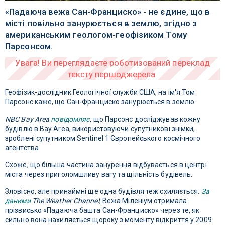
«Падаюча вежа Сан-Франциско» - не єдине, що в
місті повільно занурюється в землю, згідно з
американським геологом-геофізиком Тому
Парсонсом.
Геофізик-дослідник Геологічної служби США, на ім'я Том
Парсонс каже, що Сан-Франциско занурюється в землю.
NBC Bay Area
повідомляє
, що Парсонс досліджував кожну
будівлю в Bay Area, використовуючи супутникові знімки,
зроблені супутником Sentinel 1 Європейського космічного
агентства.
Схоже, що більша частина занурення відбувається в центрі
міста через приголомшливу вагу та щільність будівель.
Зловісно, ​​але принаймні ще одна будівля теж схиляється.
За
даними
The Weather Channel
, Вежа Міленіум отримала
прізвисько «Падаюча башта Сан-Франциско» через те, як
сильно вона нахиляється щороку з моменту відкриття у 2009