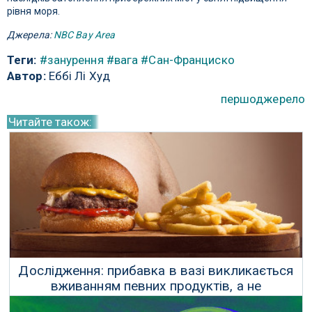
рівня моря.
Джерела:
NBC Bay Area
Теги:
#занурення
#вага
#Сан-Франциско
Автор:
Еббі Лі Худ
першоджерело
Читайте також:
Дослідження: прибавка в вазі викликається
вживанням певних продуктів, а не
переїданням