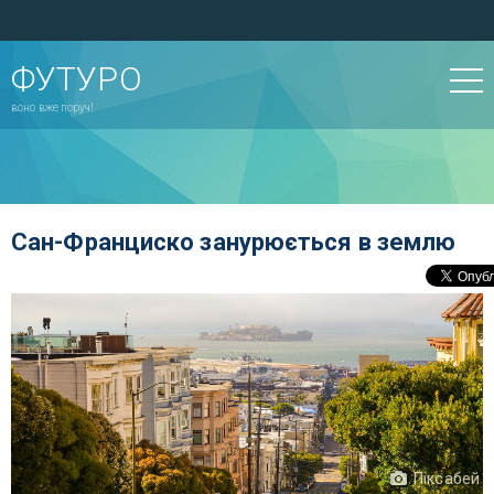
ФУТУРО
воно вже поруч!
Сан-Франциско занурюється в землю
Піксабей