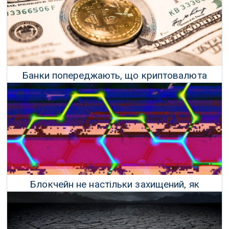
Банки попереджають, що криптовалюта
може замінити долар протягом п'яти років
30 Серпня 2021 р.
Блокчейн не настільки захищений, як
стверджують його апологети
18 Травня 2021 р.