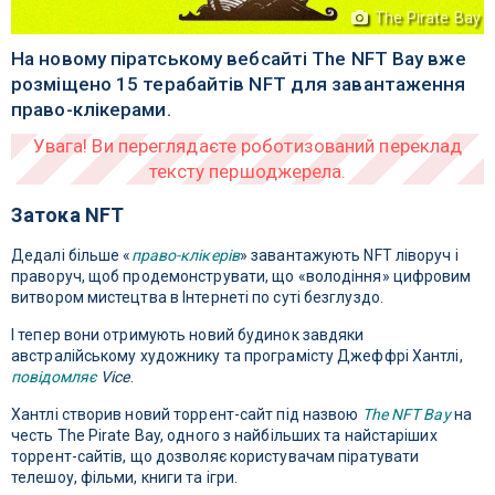
The Pirate Bay
На новому піратському вебсайті The NFT Bay вже
розміщено 15 терабайтів NFT для завантаження
право-клікерами.
Затока NFT
Дедалі більше «
право-клікерів
» завантажують NFT ліворуч і
праворуч, щоб продемонструвати, що «володіння» цифровим
витвором мистецтва в Інтернеті по суті безглуздо.
І тепер вони отримують новий будинок завдяки
австралійському художнику та програмісту Джеффрі Хантлі,
повідомляє
Vice
.
Хантлі створив новий торрент-сайт під назвою
The NFT Bay
на
честь The Pirate Bay, одного з найбільших та найстаріших
торрент-сайтів, що дозволяє користувачам піратувати
телешоу, фільми, книги та ігри.