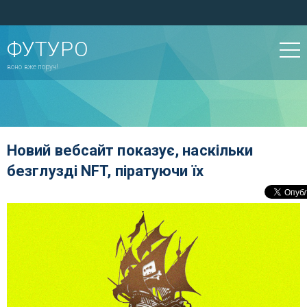
ФУТУРО
воно вже поруч!
Новий вебсайт показує, наскільки
безглузді NFT, піратуючи їх