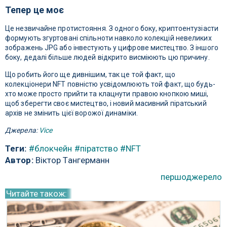
Тепер це моє
Це незвичайне протистояння. З одного боку, криптоентузіасти
формують згуртовані спільноти навколо колекцій невеликих
зображень JPG або інвестують у цифрове мистецтво. З іншого
боку, дедалі більше людей відкрито висміюють цю причину.
Що робить його ще дивнішим, так це той факт, що
колекціонери NFT повністю усвідомлюють той факт, що будь-
хто може просто прийти та клацнути правою кнопкою миші,
щоб зберегти своє мистецтво, і новий масивний піратський
архів не змінить цієї ворожої динаміки.
Джерела:
Vice
Теги:
#блокчейн
#піратство
#NFT
Автор:
Віктор Тангерманн
першоджерело
Читайте також: