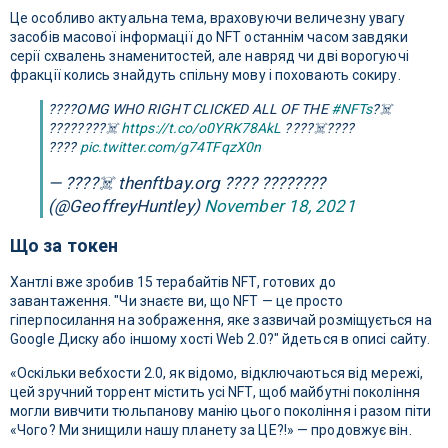
Це особливо актуальна тема, враховуючи величезну увагу
засобів масової інформації до NFT останнім часом завдяки
серії схвалень знаменитостей, але навряд чи дві ворогуючі
фракції колись знайдуть спільну мову і поховають сокиру.
????OMG WHO RIGHT CLICKED ALL OF THE
#NFTs
?☠️
????????‍☠️
https://t.co/o0YRK78AkL
????‍☠️????
????
pic.twitter.com/g74TFqzX0n
— ????‍☠️ thenftbay.org ???? ????????
(@GeoffreyHuntley)
November 18, 2021
Що за токен
Хантлі вже зробив 15 терабайтів NFT, готових до
завантаження. "Чи знаєте ви, що NFT — це просто
гіперпосилання на зображення, яке зазвичай розміщується на
Google Диску або іншому хості Web 2.0?" йдеться в описі сайту.
«Оскільки вебхости 2.0, як відомо, відключаються від мережі,
цей зручний торрент містить усі NFT, щоб майбутні покоління
могли вивчити тюльпанову манію цього покоління і разом піти
«Чого? Ми знищили нашу планету за ЦЕ?!» — продовжує він.