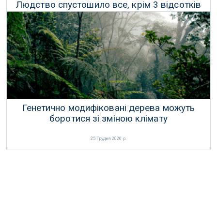
Людство спустошило все, крім 3 відсотків
суходолу на Землі
19 Квітня 2021 р.
Генетично модифіковані дерева можуть
боротися зі зміною клімату
25 Грудня 2020 р.