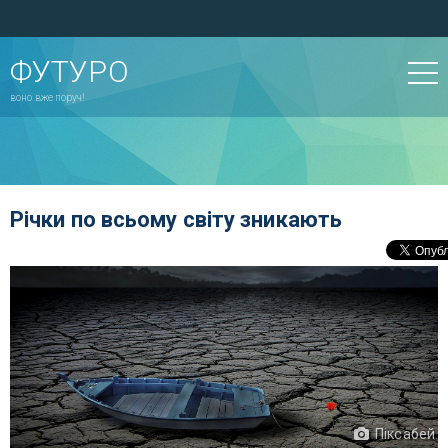
ФУТУРО
воно вже поруч!
Річки по всьому світу зникають
Піксабей