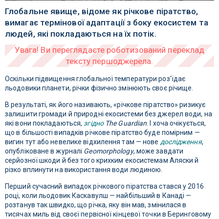
Глобальне явище, відоме як річкове піратство,
вимагає термінової адаптації з боку екосистем та
людей, які покладаються на їх потік.
Оскільки підвищення глобальної температури роз'їдає
льодовики планети, річки фізично змінюють своє річище.
В результаті, як його називають, «річкове піратство» ризикує
залишити громади й природні екосистеми без джерел води, на
які вони покладаються,
згідно
The Guardian
. І хоча очікується,
що в більшості випадків річкове піратство буде помірним —
вигин тут або невелике відхилення там — нове
дослідження
,
опубліковане в журналі
Geomorphology
, може завдати
серйозної шкоди й без того крихким екосистемам Аляски й
різко вплинути на використання води людиною.
Перший сучасний випадок річкового піратства стався у 2016
році, коли льодовик Каскавулш — найбільший в Канаді —
розтанув так швидко, що річка, яку він мав, змінилася в
тисячах миль від своєї первісної кінцевої точки в Беринговому