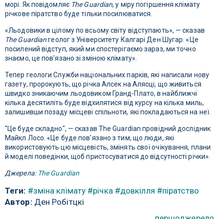
морі. Як повідомляє
The Guardian
, у міру погіршення клімату
річкове піратство буде тільки посилюватися.
«Льодовики в цілому по всьому світу відступають», — сказав
The Guardian
геолог з Університету Калгарі Ден Шугар. «Це
посилений відступ, який ми спостерігаємо зараз, ми точно
знаємо, це пов'язано зі зміною клімату».
Тепер геологи Служби національних парків, які написали нову
газету, пророкують, що річка Алсек на Алясці, що живиться
швидко зникаючим льодовиком Гранд-Плато, в найближчі
кілька десятиліть буде відхилятися від курсу на кілька миль,
залишивши позаду місцеві спільноти, які покладаються на неї.
"Це буде складно", — сказав The Guardian провідний дослідник
Майкл Лосо. «Це буде пов'язано з тим, що люди, які
використовують цю місцевість, змінять свої очікування, плани
й моделі поведінки, щоб пристосуватися до відсутності річки».
Джерела:
The Guardian
Теги:
#зміна клімату
#річка
#довкілля
#піратство
Автор:
Ден Робітцкі
першоджерело