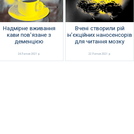
Надмірне вживання
Вчені створили рій
кави пов'язане з
ін'єкційних наносенсорів
деменцією
для читання мозку
24 Липня 2021 р.
22 Липня 2021 р.