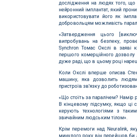
дослідження на людях того, що 
нейронний імплантат, який прони
використовувати його як імпла
добровольцям можливість паралі
«Затвердження цього [виклю
випробувань на безпеку, пров
Synchron Томас Окслі в заяві 
першого комерційного дозволу н
дуже раді, що в цьому році наре
Коли Окслі вперше описав Стен
машину, яка дозволить людям
пристроїв зв'язку до роботизован
«Що стоїть за паралічем? Намір р
В кінцевому підсумку, якщо ці 
керують технологіями з таки
звичайним людським тілом».
Крім перемоги над Neuralink, я
минулого року він перейшов би 