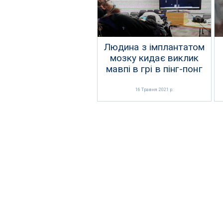
Людина з імплантатом
мозку кидає виклик
мавпі в грі в пінг-понг
16 Травня 2021 р.