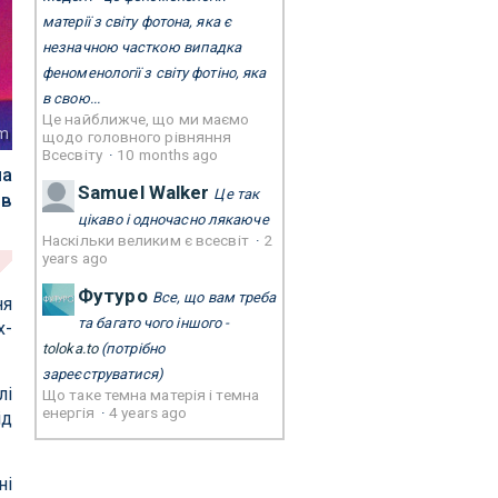
матерії з світу фотона, яка є
незначною часткою випадка
феноменології з світу фотіно, яка
в свою...
Це найближче, що ми маємо
sm
щодо головного рівняння
Всесвіту
·
10 months ago
ла
Samuel Walker
Це так
ів
цікаво і одночасно лякаюче
Наскільки великим є всесвіт
·
2
years ago
Футуро
Все, що вам треба
ня
та багато чого іншого -
х-
toloka.to
(потрібно
зареєструватися)
лі
Що таке темна матерія і темна
енергія
·
4 years ago
ід
ні