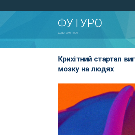
ФУТУРО
воно вже поруч!
Крихітний стартап ви
мозку на людях