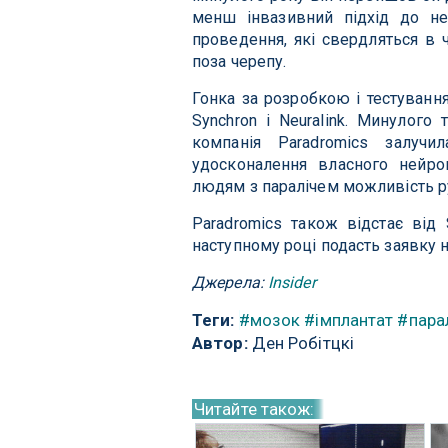
менш інвазивний підхід до ней
проведення, які свердляться в 
поза черепу.
Гонка за розробкою і тестуванн
Synchron і Neuralink. Минулого
компанія Paradromics залуч
удосконалення власного нейрон
людям з паралічем можливість ру
Paradromics також відстає від
наступному році подасть заявку 
Джерела:
Insider
Теги:
#мозок
#імплантат
#пара
Автор:
Ден Робітцкі
Читайте також: