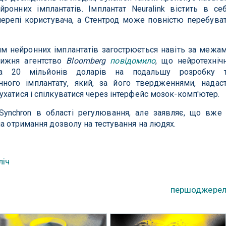
ронних імплантатів. Імплантат Neuralink вістить в се
черепі користувача, а Стентрод може повністю перебува
ям нейронних імплантатів загострюється навіть за межа
 тижня агентство
Bloomberg
повідомило
, що нейротехніч
ила 20 мільйонів доларів на подальшу розробку 
ного імплантату, який, за його твердженнями, надас
хатися і спілкуватися через інтерфейс мозок-комп'ютер.
 Synchron в області регулювання, але заявляє, що вже
на отримання дозволу на тестування на людях.
ліч
першоджере