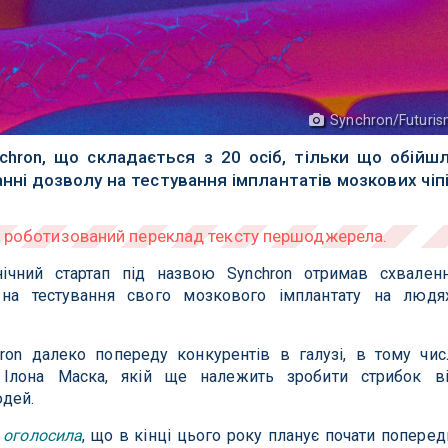
Synchron/Futuri
nchron, що складається з 20 осіб, тільки що обійш
анні дозволу на тестування імплантатів мозкових чіп
ічний стартап під назвою Synchron отримав схвален
на тестування свого мозкового імплантату на людя
ron далеко попереду конкурентів в галузі, в тому чис
k Ілона Маска, якій ще належить зробити стрибок в
юдей.
n
оголосила
, що в кінці цього року планує почати поперед