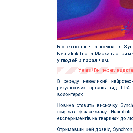
Біотехнологічна компанія Sy
Neuralink Ілона Маска в отрим
у людей з паралічем.
В середу невеликий нейротехн
регулюючих органів від FDA 
волонтерах.
Новина ставить вискочку Synch
широко фінансовану Neuralin
експериментів на тваринах до л
Отримавши цей дозвіл, Synchro