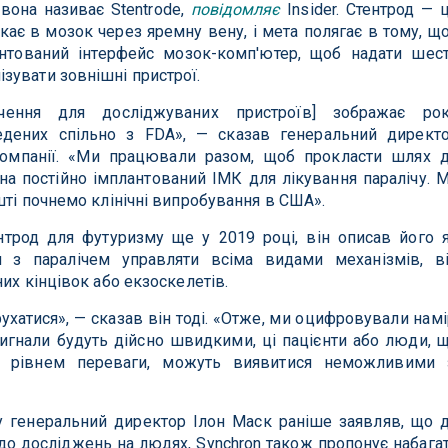
вона називає Stentrode,
повідомляє
Insider. Стентрод — 
кає в мозок через яремну вену, і мета полягає в тому, щ
нтований інтерфейс мозок-комп'ютер, щоб надати шес
зувати зовнішні пристрої.
чення для досліджуваних пристроїв] зображає ро
едених спільно з FDA», — сказав генеральний директ
компанії. «Ми працювали разом, щоб прокласти шлях 
а постійно імплантований ІМК для лікування паралічу. 
шті почнемо клінічні випробування в США».
трод для футуризму ще у 2019 році, він описав його 
 з паралічем управляти всіма видами механізмів, в
их кінцівок або екзоскелетів.
ухатися», — сказав він тоді. «Отже, ми оцифровували намі
сигнали будуть дійсно швидкими, ці пацієнти або люди, 
м рівнем переваги, можуть виявитися неможливими 
ку генеральний директор Ілон Маск раніше заявляв, що 
до досліджень на людях, Synchron також пропонує набага