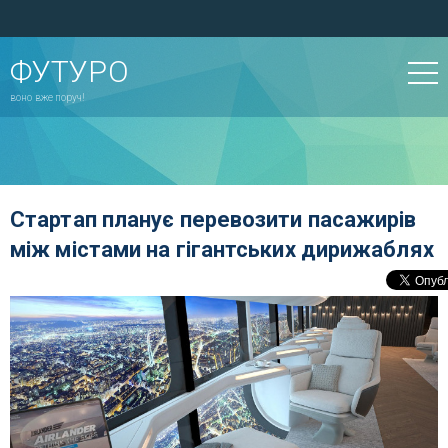
ФУТУРО
воно вже поруч!
Стартап планує перевозити пасажирів
між містами на гігантських дирижаблях