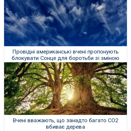
03 Травня 2021 р.
Провідні американські вчені пропонують
блокувати Сонце для боротьби зі зміною
клімату
28 Березня 2021 р.
Вчені вважають, що занадто багато CO2
вбиває дерева