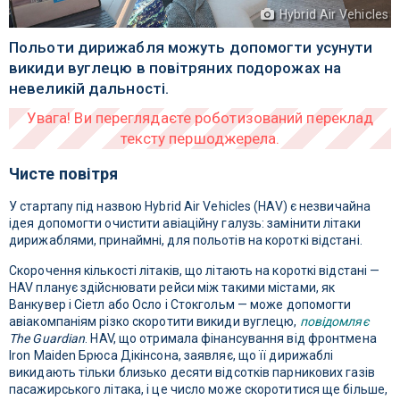
Hybrid Air Vehicles
Польоти дирижабля можуть допомогти усунути
викиди вуглецю в повітряних подорожах на
невеликій дальності.
Чисте повітря
У стартапу під назвою Hybrid Air Vehicles (HAV) є незвичайна
ідея допомогти очистити авіаційну галузь: замінити літаки
дирижаблями, принаймні, для польотів на короткі відстані.
Скорочення кількості літаків, що літають на короткі відстані —
HAV планує здійснювати рейси між такими містами, як
Ванкувер і Сіетл або Осло і Стокгольм — може допомогти
авіакомпаніям різко скоротити викиди вуглецю,
повідомляє
The Guardian
. HAV, що отримала фінансування від фронтмена
Iron Maiden Брюса Дікінсона, заявляє, що її дирижаблі
викидають тільки близько десяти відсотків парникових газів
пасажирського літака, і це число може скоротитися ще більше,