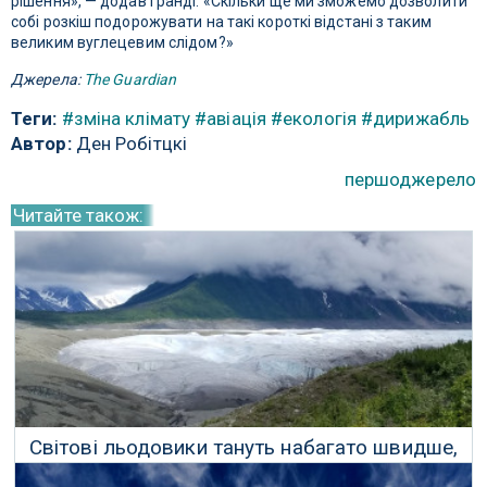
рішення», — додав Гранді. «Скільки ще ми зможемо дозволити
собі розкіш подорожувати на такі короткі відстані з таким
великим вуглецевим слідом?»
Джерела:
The Guardian
Теги:
#зміна клімату
#авіація
#екологія
#дирижабль
Автор:
Ден Робітцкі
першоджерело
Читайте також:
Світові льодовики тануть набагато швидше,
ніж ми думали