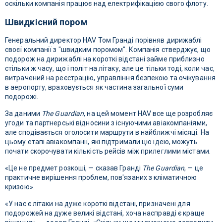
оскільки компанія працює над електрифікацією свого флоту.
Швидкісний пором
Генеральний директор HAV Том Гранді порівняв дирижаблі
своєї компанії з "швидким поромом". Компанія стверджує, що
подорож на дирижаблі на короткі відстані займе приблизно
стільки ж часу, що і політ на літаку, але це тільки тоді, коли час,
витрачений на реєстрацію, управління безпекою та очікування
в аеропорту, враховується як частина загальної суми
подорожі.
За даними
The Guardian
, на цей момент HAV все ще розробляє
угоди та партнерські відносини з існуючими авіакомпаніями,
але сподівається оголосити маршрути в найближчі місяці. На
цьому етапі авіакомпанії, які підтримали цю ідею, можуть
почати скорочувати кількість рейсів між прилеглими містами.
«Це не предмет розкоші, — сказав Гранді
The Guardian
, — це
практичне вирішення проблем, пов'язаних з кліматичною
кризою».
«У нас є літаки на дуже короткі відстані, призначені для
подорожей на дуже великі відстані, хоча насправді є краще