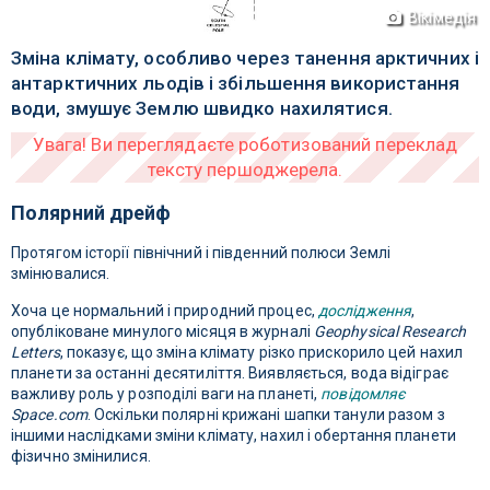
Вікімедія
Зміна клімату, особливо через танення арктичних і
антарктичних льодів і збільшення використання
води, змушує Землю швидко нахилятися.
Полярний дрейф
Протягом історії північний і південний полюси Землі
змінювалися.
Хоча це нормальний і природний процес,
дослідження
,
опубліковане минулого місяця в журналі
Geophysical Research
Letters
, показує, що зміна клімату різко прискорило цей нахил
планети за останні десятиліття. Виявляється, вода відіграє
важливу роль у розподілі ваги на планеті,
повідомляє
Space.com
. Оскільки полярні крижані шапки танули разом з
іншими наслідками зміни клімату, нахил і обертання планети
фізично змінилися.