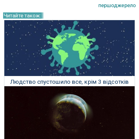
першоджерело
Читайте також:
Людство спустошило все, крім 3 відсотків
суходолу на Землі
19 Квітня 2021 р.