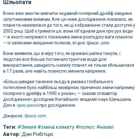
Шльопати
Вчені вже змогли вивчити недавній полярний дрейф завдяки
супутниковим знімкам. Але це нове дослідження показало, як
планета нахилилася до того, як ці зображення стали доступні у
2002 році. Щоб отримати це, вони об'єднали дані про рух води
— в якості непрямого показника зміни розподілу ваги планети
— із записами зміщення полюсів, згідно
Space .com
.
Вони виявили, що в міру того, як крижані шапки танули, і
людство все більше поглинало ґрунтові води для
використання, швидкість нахилу планет не тільки збільшилася
в 17 разів, але навіть повністю змінила напрямок.
«Більш швидке танення льоду в умовах глобального
потепління було найбільш імовірною причиною зміни напрямку
полярного дрейфу в 1990-х роках», — сказав співавтор
дослідження і дослідник Китайської академії наук Шаньшань
Ден в
прес-релізі
про дослідження.
Джерела:
Space.com
Теги:
#Земля
#зміна клімату
#полюс
#нахил
Автор:
Ден Робітцкі