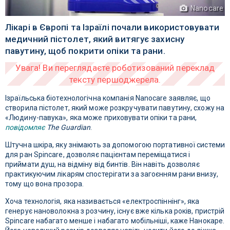
Nanocare
Лікарі в Європі та Ізраїлі почали використовувати
медичний пістолет, який витягує захисну
павутину, щоб покрити опіки та рани.
Ізраїльська біотехнологічна компанія Nanocare заявляє, що
створила пістолет, який може розкручувати павутину, схожу на
«Людину-павука», яка може приховувати опіки та рани,
повідомляє
The Guardian
.
Штучна шкіра, яку знімають за допомогою портативної системи
для ран Spincare, дозволяє пацієнтам переміщатися і
приймати душ, на відміну від бинтів. Він навіть дозволяє
практикуючим лікарям спостерігати за загоєнням рани внизу,
тому що вона прозора.
Хоча технологія, яка називається «електроспіннінг», яка
генерує нановолокна з розчину, існує вже кілька років, пристрій
Spincare набагато менше і набагато мобільніші, каже Нанокаре.