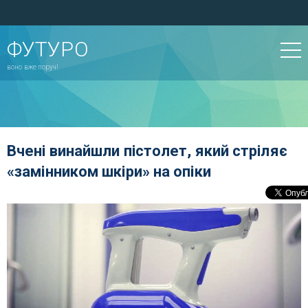
ФУТУРО
воно вже поруч!
Вчені винайшли пістолет, який стріляє
«замінником шкіри» на опіки