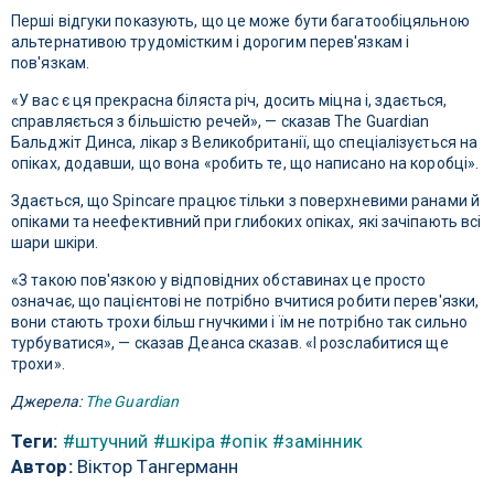
Перші відгуки показують, що це може бути багатообіцяльною
альтернативою трудомістким і дорогим перев'язкам і
пов'язкам.
«У вас є ця прекрасна біляста річ, досить міцна і, здається,
справляється з більшістю речей», — сказав The Guardian
Бальджіт Динса, лікар з Великобританії, що спеціалізується на
опіках, додавши, що вона «робить те, що написано на коробці».
Здається, що Spincare працює тільки з поверхневими ранами й
опіками та неефективний при глибоких опіках, які зачіпають всі
шари шкіри.
«З такою пов'язкою у відповідних обставинах це просто
означає, що пацієнтові не потрібно вчитися робити перев'язки,
вони стають трохи більш гнучкими і їм не потрібно так сильно
турбуватися», — сказав Деанса сказав. «І розслабитися ще
трохи».
Джерела:
The Guardian
Теги:
#штучний
#шкіра
#опік
#замінник
Автор:
Віктор Тангерманн