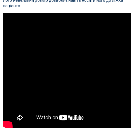
Його невеликий розмір дозволяє навіть носити його до ліжка
пацієнта.