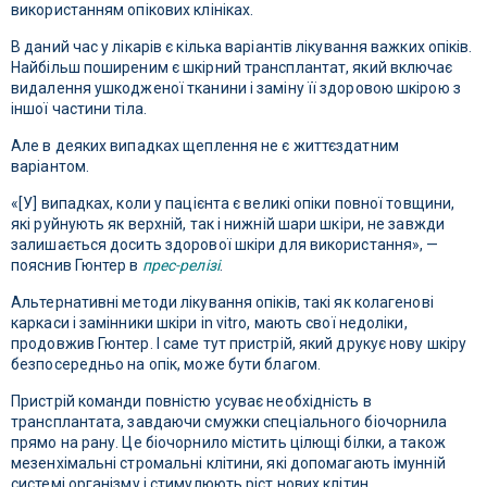
використанням опікових клініках.
В даний час у лікарів є кілька варіантів лікування важких опіків.
Найбільш поширеним є шкірний трансплантат, який включає
видалення ушкодженої тканини і заміну її здоровою шкірою з
іншої частини тіла.
Але в деяких випадках щеплення не є життєздатним
варіантом.
«[У] випадках, коли у пацієнта є великі опіки повної товщини,
які руйнують як верхній, так і нижній шари шкіри, не завжди
залишається досить здорової шкіри для використання», —
пояснив Гюнтер в
прес-релізі
.
Альтернативні методи лікування опіків, такі як колагенові
каркаси і замінники шкіри in vitro, мають свої недоліки,
продовжив Гюнтер. І саме тут пристрій, який друкує нову шкіру
безпосередньо на опік, може бути благом.
Пристрій команди повністю усуває необхідність в
трансплантата, завдаючи смужки спеціального біочорнила
прямо на рану. Це біочорнило містить цілющі білки, а також
мезенхімальні стромальні клітини, які допомагають імунній
системі організму і стимулюють ріст нових клітин.