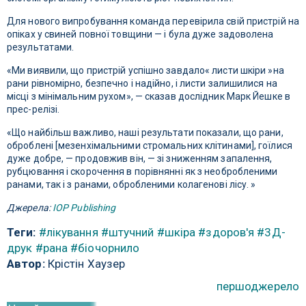
Для нового випробування команда перевірила свій пристрій на
опіках у свиней повної товщини — і була дуже задоволена
результатами.
«Ми виявили, що пристрій успішно завдало« листи шкіри »на
рани рівномірно, безпечно і надійно, і листи залишилися на
місці з мінімальним рухом», — сказав дослідник Марк Йешке в
прес-релізі.
«Що найбільш важливо, наші результати показали, що рани,
оброблені [мезенхімальними стромальних клітинами], гоїлися
дуже добре, — продовжив він, — зі зниженням запалення,
рубцювання і скорочення в порівнянні як з необробленими
ранами, так і з ранами, обробленими колагенові лісу. »
Джерела:
IOP Publishing
Теги:
#лікування
#штучний
#шкіра
#здоров'я
#3Д-
друк
#рана
#біочорнило
Автор:
Крістін Хаузер
першоджерело