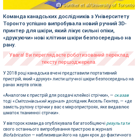
Günther et al/University of Toronto
Команда канадських дослідників з Університету
Торонто успішно випробувала новий ручний 3D-
принтер для шкіри, який лікує сильні опіки,
«друкуючи» нові клітини шкіри безпосередньо на
рану.
У 2018 році канадська вчені представили портативний
пристрій, який «друкує» листи штучної шкіри безпосередньо на
ранах жертв опіків.
«Аналогом є пристрій для роздачі клейкої стрічки», —
сказав
тоді «
Смітсонівський журнал
» дослідник Аксель Гюнтер, — «де
замість рулону стрічки у вас є мікропристроях, яке видавлює
шматок тканинної стрічки».
У вівторок команда опублікувала багатообіцяючі
результати
свого останнього випробування пристрою в журналі
Biofabrication
— наблизивши його на один крок до фактичного