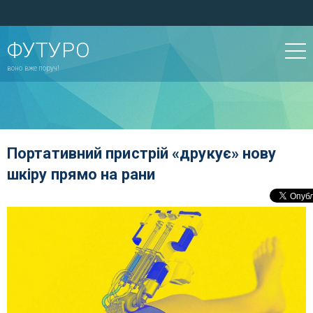
ФУТУРО
воно вже поруч!
Портативний пристрій «друкує» нову
шкіру прямо на рани