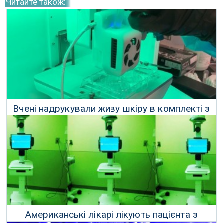
Читайте також:
Вчені надрукували живу шкіру в комплекті з
кровоносними судинами
06 Листопада 2019 р.
Американські лікарі лікують пацієнта з