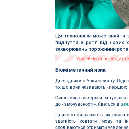
Ця технологія може знайти з
"відчуття в роті" від нових 
захворювань порожнини рота
Біоміметичний язик
Дослідники з Університету Лідса
то, що вони називають «першою в
Синтетична поверхня імітує різні
до «змочуваності», йдеться в
зая
Ці якості визначають, як слина 
здатність ковтати, мову та 
сподіваються отримати уявлення п