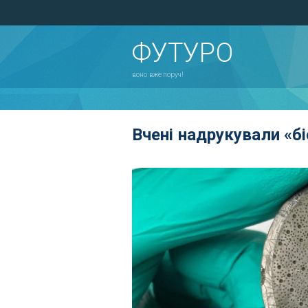
ФУТУРО
воно вже поруч!
Вчені надрукували «б