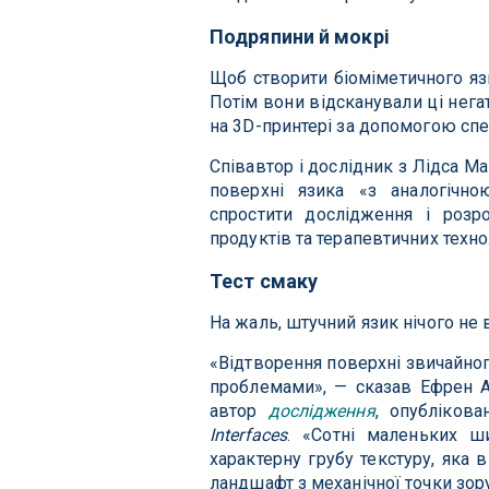
Подряпини й мокрі
Щоб створити біоміметичного язи
Потім вони відсканували ці негат
на 3D-принтері за допомогою спец
Співавтор і дослідник з Лідса М
поверхні язика «з аналогічн
спростити дослідження і розр
продуктів та терапевтичних техно
Тест смаку
На жаль, штучний язик нічого не 
«Відтворення поверхні звичайног
проблемами», — сказав Ефрен Ан
автор
дослідження
, опубліков
Interfaces
. «Сотні маленьких ш
характерну грубу текстуру, яка
ландшафт з механічної точки зору