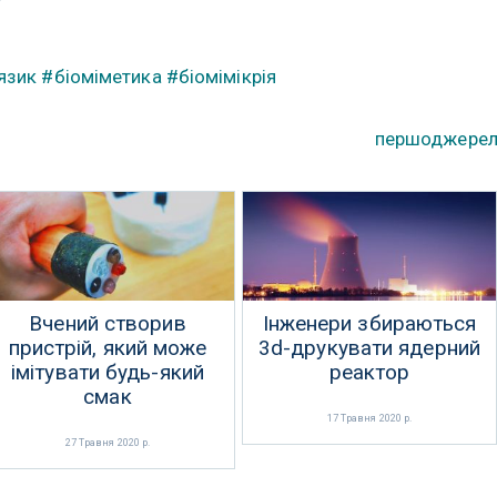
язик
#біоміметика
#біомімікрія
першоджере
Вчений створив
Інженери збираються
пристрій, який може
3d-друкувати ядерний
імітувати будь-який
реактор
смак
17 Травня 2020 р.
27 Травня 2020 р.