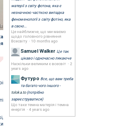
матерії з світу фотона, яка є
незначною часткою випадка
феноменології з світу фотіно, яка
ds
в свою...
Це найближче, що ми маємо
ка
щодо головного рівняння
Всесвіту
·
10 months ago
ня
Samuel Walker
Це так
цікаво і одночасно лякаюче
Наскільки великим є всесвіт
·
2
years ago
Футуро
Все, що вам треба
рі
та багато чого іншого -
toloka.to
(потрібно
зареєструватися)
ті
Що таке темна матерія і темна
енергія
·
4 years ago
і,
ки