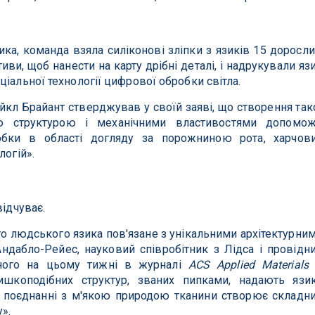
ка, команда взяла силіконові зліпки з язиків 15 доросли
иви, щоб нанести на карту дрібні деталі, і надрукували яз
іальної технології цифрової обробки світла.
айкл Брайант стверджував у своїй заяві, що створення так
ою структурою і механічними властивостями допомо
обки в області догляду за порожниною рота, харчов
логій».
відчуває.
о людського язика пов'язане з унікальними архітектурни
дабло-Рейес, науковий співробітник з Лідса і провідн
аного на цьому тижні в журналі
ACS Applied Materials
ишкоподібних структур, званих пипками, надають язи
 в поєднанні з м'якою природою тканини створює складн
».