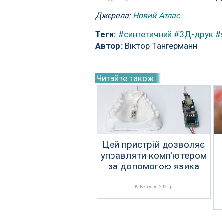
Джерела:
Новий Атлас
Теги:
#синтетичний
#3Д-друк
#
Автор:
Віктор Тангерманн
Читайте також:
Цей пристрій дозволяє
управляти комп'ютером
за допомогою язика
09 Вересня 2020 р.