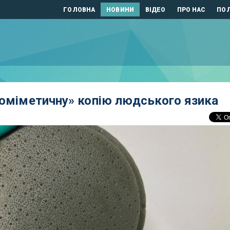
ГОЛОВНА
НОВИНИ
ВІДЕО
ПРО НАС
ПОЛ
іоміметичну» копію людського язика