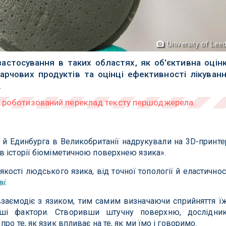
University of Lee
астосування в таких областях, як об'єктивна оцін
харчових продуктів та оцінці ефективності лікуван
.
 й Единбурга в Великобританії надрукували на 3D-принте
 історії біоміметичною поверхнею язика».
 якості людського язика, від точної топології й еластичнос
ві
.
взаємодіє з язиком, тим самим визначаючи сприйняття їж
інші фактори. Створивши штучну поверхню, дослідни
ро те, як язик впливає на те, як ми їмо і говоримо.