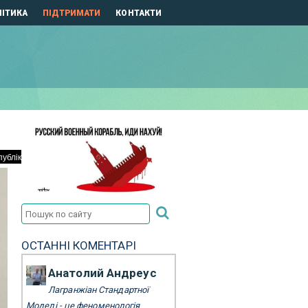
ІТИКА
ПІДТРИМАТИ
КОНТАКТИ
ОСТАННІ КОМЕНТАРІ
Анатолий Андреус
Лагранжіан Стандартної
Моделі - це феноменологія