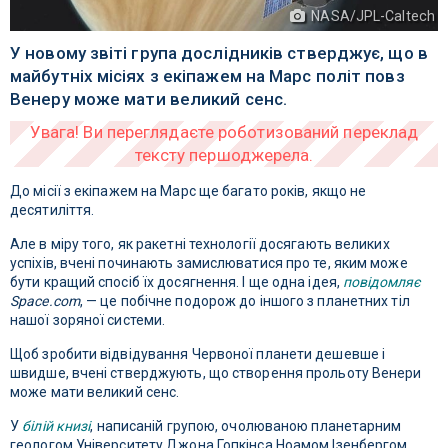
NASA/JPL-Caltech
У новому звіті група дослідників стверджує, що в
майбутніх місіях з екіпажем на Марс політ повз
Венеру може мати великий сенс.
До місії з екіпажем на Марс ще багато років, якщо не
десятиліття.
Але в міру того, як ракетні технології досягають великих
успіхів, вчені починають замислюватися про те, яким може
бути кращий спосіб їх досягнення. І ще одна ідея,
повідомляє
Space.com
, — це побічне подорож до іншого з планетних тіл
нашої зоряної системи.
Щоб зробити відвідування Червоної планети дешевше і
швидше, вчені стверджують, що створення прольоту Венери
може мати великий сенс.
У
білій книзі
, написаній групою, очолюваною планетарним
геологом Університету Джона Гопкінса Ноамом Ізенбергом,