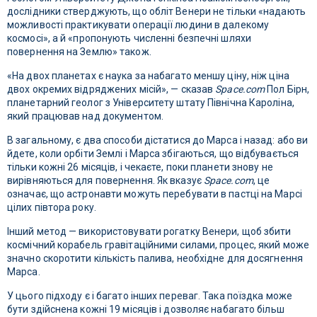
дослідники стверджують, що обліт Венери не тільки «надають
можливості практикувати операції людини в далекому
космосі», а й «пропонують численні безпечні шляхи
повернення на Землю» також.
«На двох планетах є наука за набагато меншу ціну, ніж ціна
двох окремих відряджених місій», — сказав
Space.com
Пол Бірн,
планетарний геолог з Університету штату Північна Кароліна,
який працював над документом.
В загальному, є два способи дістатися до Марса і назад: або ви
йдете, коли орбіти Землі і Марса збігаються, що відбувається
тільки кожні 26 місяців, і чекаєте, поки планети знову не
вирівняються для повернення. Як вказує
Space.com
, це
означає, що астронавти можуть перебувати в пастці на Марсі
цілих півтора року.
Інший метод — використовувати рогатку Венери, щоб збити
космічний корабель гравітаційними силами, процес, який може
значно скоротити кількість палива, необхідне для досягнення
Марса.
У цього підходу є і багато інших переваг. Така поїздка може
бути здійснена кожні 19 місяців і дозволяє набагато більш