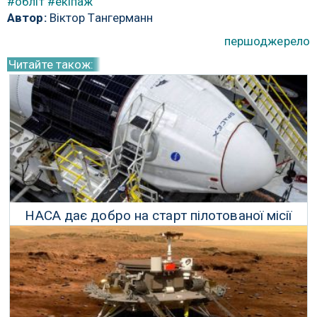
#обліт
#екіпаж
Автор:
Віктор Тангерманн
першоджерело
Читайте також:
НАСА дає добро на старт пілотованої місії
СпейсІкс
24 Травня 2020 р.