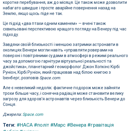
коротке перебування, аж до місяця. Це також може дозволити
набагато швидше і просте аварійне повернення назад на
Землю, якщо щось піде не так.
Це підхід «два птахи одним каменем» — вчені також
схвильовані перспективою кращого погляду на Венеру під час
підходу.
Завдяки своїй близькості і меншою затримки астронавти в
околицях Венери могли навіть «управляти роверами на
поверхні і повітряними судами в атмосфері в режимі реального
часу за допомогою гарнітури віртуальної реальності та
джойстика», планетарний геоморфолог Джон Хопкінс Кірбі
Руніон, Кірбі Руніон, який працював над білою книгою з
Ізенберг, розповів
Space.com
.
Але є невеликий недолік: фактичне подорож може зайняти
трохи більше часу, і сонячна радіація може становити велику
загрозу для здоров'я астронавтів через близькість Венери до
Сонця.
Джерела:
Space.com
Теги:
#НАСА
#політ
#Марс
#Венера
#гравітація