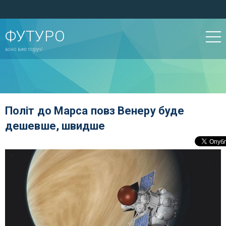
ФУТУРО
воно вже поруч!
Політ до Марса повз Венеру буде
дешевше, швидше