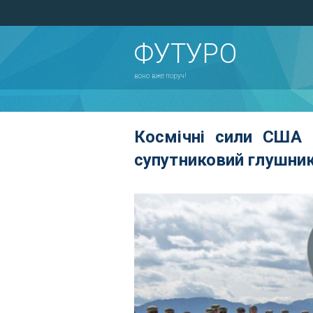
ФУТУРО
воно вже поруч!
Космічні сили США
супутниковий глушни