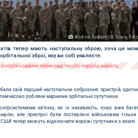
Andrew Bertain/US Space For
татів тепер мають наступальну зброю, хоча це мо
рбітальної зброї, яку ви собі уявляєте.
али свій перший наступальне озброєння: пристрій, здатн
 тимчасово роблячи марними орбітальні супутники.
онтрсистемами зв'язку, як їх називають, існує вже бага
нерія
», але пристрої були поставлені військовим тільк
ю США тепер можуть відключати ворожі супутники з землі.