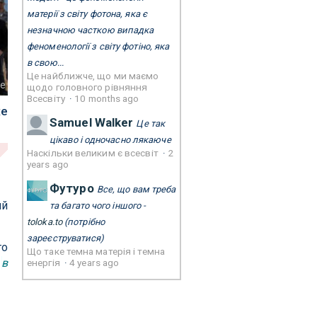
матерії з світу фотона, яка є
незначною часткою випадка
феноменології з світу фотіно, яка
в свою...
Це найближче, що ми маємо
ce
щодо головного рівняння
Всесвіту
·
10 months ago
же
Samuel Walker
Це так
цікаво і одночасно лякаюче
Наскільки великим є всесвіт
·
2
years ago
Футуро
Все, що вам треба
ий
та багато чого іншого -
toloka.to
(потрібно
зареєструватися)
то
Що таке темна матерія і темна
и
в
енергія
·
4 years ago