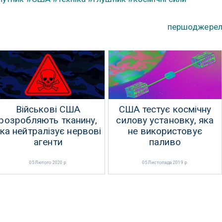
першоджере
Військові США
США тестує космічну
розробляють тканину,
силову установку, яка
ка нейтралізує нервові
не використовує
агенти
паливо
05 Лютого 2020 р.
05 Листопада 2019 р.