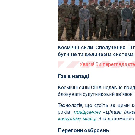
Космічні сили Сполучених Ш
бути не та величезна система о
Гра в нападі
Космічні сили США недавно придб
блокувати супутниковий зв'язок,
Технологія, що стоїть за цими к
років,
повідомляє
«
Цікава інже
минулому місяці
. З їх допомого
Перегони озброєнь