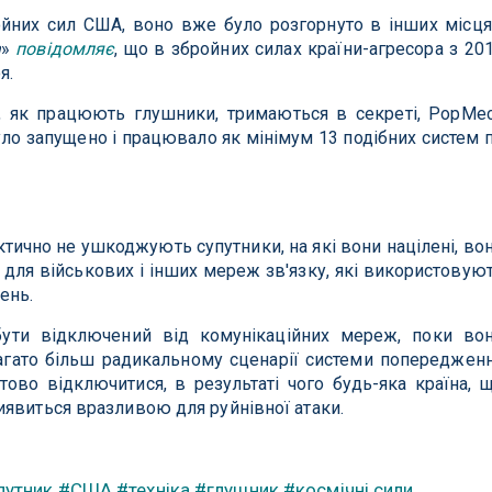
йних сил США, воно вже було розгорнуто в інших місця
а
»
повідомляє
, що в збройних силах країни-агресора з 20
я.
те, як працюють глушники, тримаються в секреті, PopMe
уло запущено і працювало як мінімум 13 подібних систем 
ктично не ушкоджують супутники, на які вони націлені, во
для військових і інших мереж зв'язку, які використовую
ень.
ути відключений від комунікаційних мереж, поки во
абагато більш радикальному сценарії системи попереджен
ово відключитися, в результаті чого будь-яка країна, 
явиться вразливою для руйнівної атаки.
путник
#США
#техніка
#глушник
#космічні сили