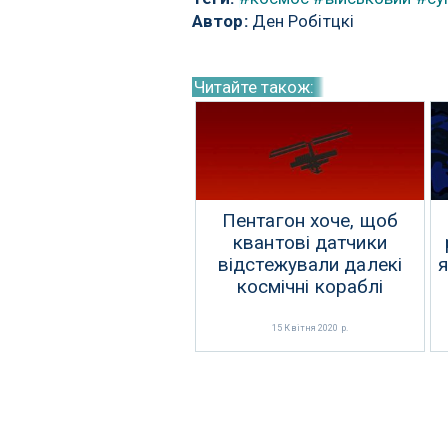
Автор:
Ден Робітцкі
Читайте також:
Пентагон хоче, щоб
квантові датчики
відстежували далекі
я
космічні кораблі
15 Квітня 2020 р.