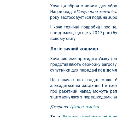
Хоча ця зброя є новим для збро
Наприклад, «
Популярна механік
року застосовується подібна збро
І хоча технічні подробиці про 
повідомляє, що ще у 2017 році б
всьому світу.
Логістичний кошмар
Хоча системи протидії зв'язку фа
представляють серйозну загрозу 
супутники для передачі повідомл
Це означає, що солдат може б
знаходяться на завданні. І в н
про ракетний напад можуть рапт
зіштовхнулася з перешкодами, ви
Джерела:
Цікава техніка
Теги:
#космос
#військовий
#су