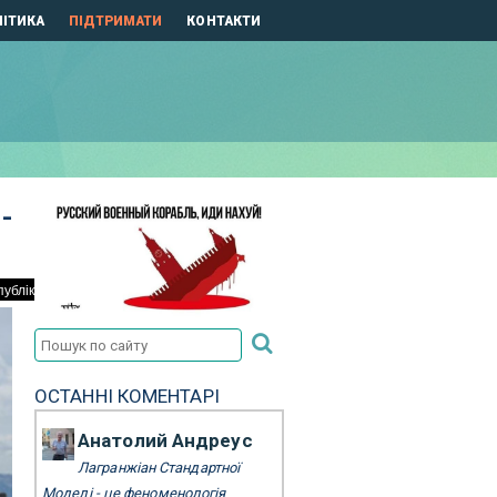
ІТИКА
ПІДТРИМАТИ
КОНТАКТИ
-
ОСТАННІ КОМЕНТАРІ
Анатолий Андреус
Лагранжіан Стандартної
Моделі - це феноменологія