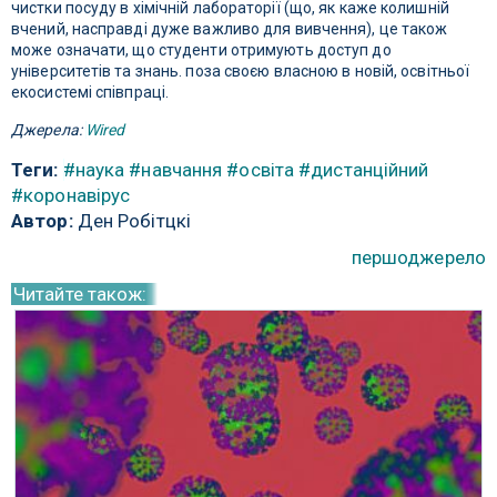
чистки посуду в хімічній лабораторії (що, як каже колишній
вчений, насправді дуже важливо для вивчення), це також
може означати, що студенти отримують доступ до
університетів та знань. поза своєю власною в новій, освітньої
екосистемі співпраці.
Джерела:
Wired
Теги:
#наука
#навчання
#освіта
#дистанційний
#коронавірус
Автор:
Ден Робітцкі
першоджерело
Читайте також: