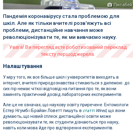
Піксабей
Пандемія коронавірусу стала проблемою для
шкіл. Але як тільки вчителі розв'яжуть всі
проблеми, дистанційне навчання може
революціонізувати те, як ми вивчаємо науку.
Налаштування
У міру того, як все більше шкіл і університетів виходять в
інтернет, вчителі природознавства стикаються з дилемою: до
сих пір немає чіткої відповіді на питання про те, як вони
замінять практичний досвід лабораторних експериментів.
Але це не означає, що наукову освіту приречене. Ентомологи
Естер Нгумбі і Брайан Ловетт пишуть в
статті
Wired
, що вони
думають, що новий сплеск дистанційної освіти може
революціонізувати те, як студенти дізнаються про науку,
навіть коли мова йде про відтворення експериментів.