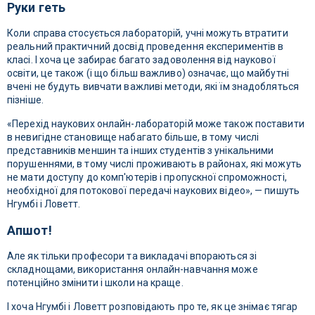
Руки геть
Коли справа стосується лабораторій, учні можуть втратити
реальний практичний досвід проведення експериментів в
класі. І хоча це забирає багато задоволення від наукової
освіти, це також (і що більш важливо) означає, що майбутні
вчені не будуть вивчати важливі методи, які їм знадобляться
пізніше.
«Перехід наукових онлайн-лабораторій може також поставити
в невигідне становище набагато більше, в тому числі
представників меншин та інших студентів з унікальними
порушеннями, в тому числі проживають в районах, які можуть
не мати доступу до комп'ютерів і пропускної спроможності,
необхідної для потокової передачі наукових відео», — пишуть
Нгумбі і Ловетт.
Апшот!
Але як тільки професори та викладачі впораються зі
складнощами, використання онлайн-навчання може
потенційно змінити і школи на краще.
І хоча Нгумбі і Ловетт розповідають про те, як це знімає тягар