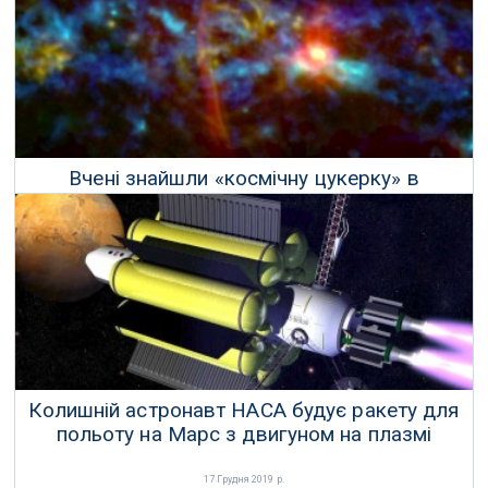
07 Січня 2020 р.
Вчені знайшли «космічну цукерку» в
галактиці Чумацький шлях
25 Грудня 2019 р.
Колишній астронавт НАСА будує ракету для
польоту на Марс з двигуном на плазмі
17 Грудня 2019 р.