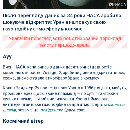
НАСА
Після перегляду даних за 34 роки НАСА зробило
шокуюче відкриття: Уран виштовхує свою
газоподібну атмосферу в космос.
Ayy
Вчені НАСА, копаючись в даних десятирічної давності з
космічного корабля Voyager 2, зробили дивне відкриття: щось,
схоже, висмоктувала атмосферу Урана з космосу.
Коли «Вояджер-2» пролетів повз Урана в 1986 році, він, мабуть,
пройшов через щось, зване плазмоїд — по суті, гігантський
кулька плазми, — який вислизнув від Урана і, ймовірно,
витягнув гігантське газоподібне хмара атмосфери,
схожою на
шлейф
, разом з це,
повідомляє
Space.com
.
Космічний вітер