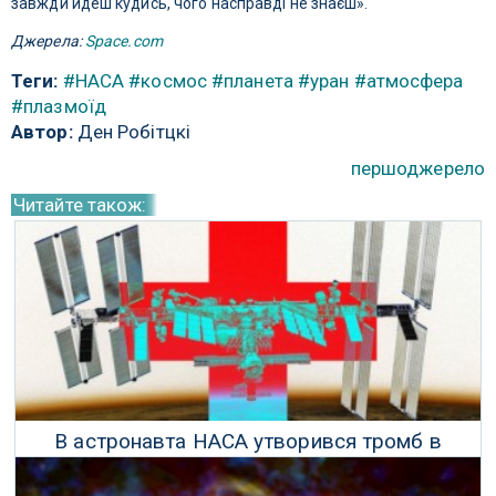
завжди йдеш кудись, чого насправді не знаєш».
Джерела:
Space.com
Теги:
#НАСА
#космос
#планета
#уран
#атмосфера
#плазмоїд
Автор:
Ден Робітцкі
першоджерело
Читайте також:
В астронавта НАСА утворився тромб в
космосі