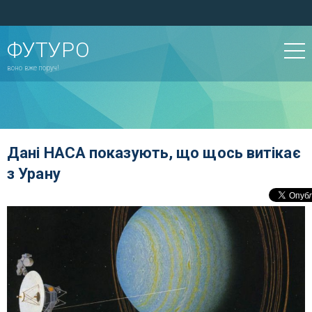
ФУТУРО
воно вже поруч!
Дані НАСА показують, що щось витікає
з Урану