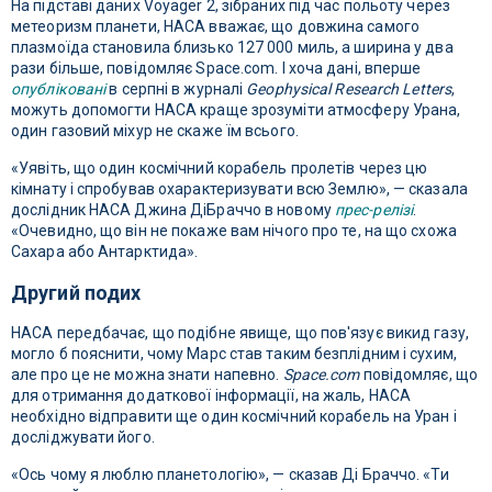
На підставі даних Voyager 2, зібраних під час польоту через
метеоризм планети, НАСА вважає, що довжина самого
плазмоїда становила близько 127 000 миль, а ширина у два
рази більше, повідомляє Space.com. І хоча дані, вперше
опубліковані
в серпні в журналі
Geophysical Research Letters
,
можуть допомогти НАСА краще зрозуміти атмосферу Урана,
один газовий міхур не скаже їм всього.
«Уявіть, що один космічний корабель пролетів через цю
кімнату і спробував охарактеризувати всю Землю», — сказала
дослідник НАСА Джина ДіБраччо в новому
прес-релізі
.
«Очевидно, що він не покаже вам нічого про те, на що схожа
Сахара або Антарктида».
Другий подих
НАСА передбачає, що подібне явище, що пов'язує викид газу,
могло б пояснити, чому Марс став таким безплідним і сухим,
але про це не можна знати напевно.
Space.com
повідомляє, що
для отримання додаткової інформації, на жаль, НАСА
необхідно відправити ще один космічний корабель на Уран і
досліджувати його.
«Ось чому я люблю планетологію», — сказав Ді Браччо. «Ти