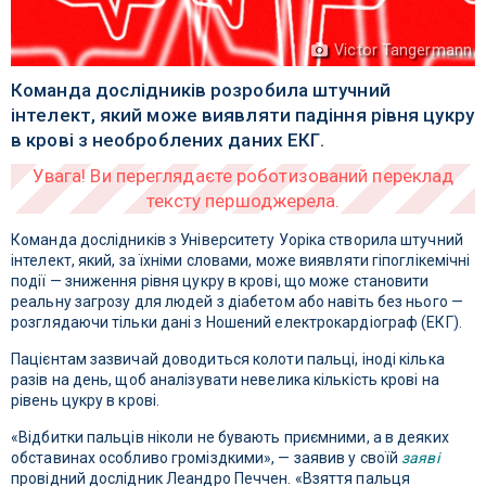
Victor Tangermann
Команда дослідників розробила штучний
інтелект, який може виявляти падіння рівня цукру
в крові з необроблених даних ЕКГ.
Команда дослідників з Університету Уоріка створила штучний
інтелект, який, за їхніми словами, може виявляти гіпоглікемічні
події — зниження рівня цукру в крові, що може становити
реальну загрозу для людей з діабетом або навіть без нього —
розглядаючи тільки дані з Ношений електрокардіограф (ЕКГ).
Пацієнтам зазвичай доводиться колоти пальці, іноді кілька
разів на день, щоб аналізувати невелика кількість крові на
рівень цукру в крові.
«Відбитки пальців ніколи не бувають приємними, а в деяких
обставинах особливо громіздкими», — заявив у своїй
заяві
провідний дослідник Леандро Печчен. «Взяття пальця