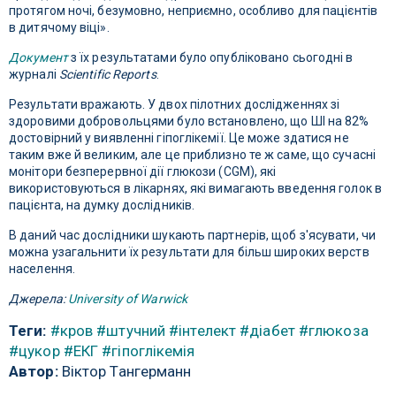
протягом ночі, безумовно, неприємно, особливо для пацієнтів
в дитячому віці».
Документ
з їх результатами було опубліковано сьогодні в
журналі
Scientific Reports
.
Результати вражають. У двох пілотних дослідженнях зі
здоровими добровольцями було встановлено, що ШІ на 82%
достовірний у виявленні гіпоглікемії. Це може здатися не
таким вже й великим, але це приблизно те ж саме, що сучасні
монітори безперервної дії глюкози (CGM), які
використовуються в лікарнях, які вимагають введення голок в
пацієнта, на думку дослідників.
В даний час дослідники шукають партнерів, щоб з'ясувати, чи
можна узагальнити їх результати для більш широких верств
населення.
Джерела:
University of Warwick
Теги:
#кров
#штучний
#інтелект
#діабет
#глюкоза
#цукор
#ЕКГ
#гіпоглікемія
Автор:
Віктор Тангерманн