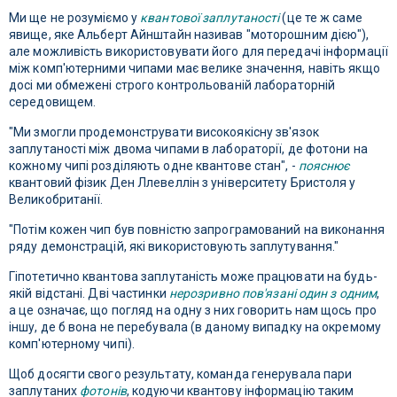
Ми ще не розуміємо у
квантової заплутаності
(це те ж саме
явище, яке Альберт Айнштайн називав "моторошним дією"),
але можливість використовувати його для передачі інформації
між комп'ютерними чипами має велике значення, навіть якщо
досі ми обмежені строго контрольованій лабораторній
середовищем.
"Ми змогли продемонструвати високоякісну зв'язок
заплутаності між двома чипами в лабораторії, де фотони на
кожному чипі розділяють одне квантове стан", -
пояснює
квантовий фізик Ден Ллевеллін з університету Бристоля у
Великобританії.
"Потім кожен чип був повністю запрограмований на виконання
ряду демонстрацій, які використовують заплутування."
Гіпотетично квантова заплутаність може працювати на будь-
якій відстані. Дві частинки
нерозривно пов'язані один з одним
,
а це означає, що погляд на одну з них говорить нам щось про
іншу, де б вона не перебувала (в даному випадку на окремому
комп'ютерному чипі).
Щоб досягти свого результату, команда генерувала пари
заплутаних
фотонів
, кодуючи квантову інформацію таким