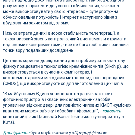
Але є надія, що досягнення в лабораторії, такі як ця, одного
разу можуть привести до успіхів в обчисленнях, які кожен
може використовувати у своїх інтересах – суперпотужна
обчислювальна потужність і інтернет наступного рівня з
вбудованим захистом від злому.
Низька втрата даних і висока стабільність телепортації, а
також високий рівень контролю, який вчені змогли отримати
над своїми експериментами, - все це багатообіцяючі ознаки з
точки зору подальших досліджень.
Це також корисне дослідження для спроб змусити квантову
фізику працювати з технологією кремнієвих чипів (Si-chip), що
використовується в сучасних комп'ютерах, і
комплементарними методами метал-оксид-напівпровідник
(CMOS), що використовуються для виготовлення цих чипів.
"В майбутньому Єдина si-чипова інтеграція квантових
фотонних пристроїв і класичних електронних засобів
управління відкриє двері для повністю чипових КМОП-сумісних
квантових мереж зв'язку і обробки інформації", -
говорить
квантовий фізик Цзяньвэй Ван з Пекінського університету в
Китаї.
Дослідження
було опубліковане у «
Природі фізики
».