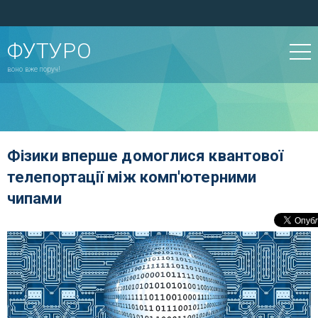
ФУТУРО
воно вже поруч!
Фізики вперше домоглися квантової
телепортації між комп'ютерними
чипами