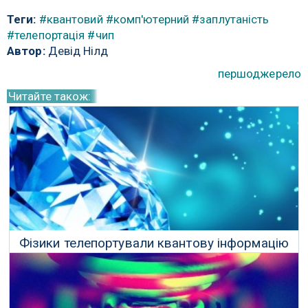
Теги:
#квантовий
#комп'ютерний
#заплутаність
#телепортація
#чип
Автор:
Девід Нілд
першоджерело
Читайте також:
Фізики телепортували квантову інформацію
всередині алмазу
29 Червня 2019 р.