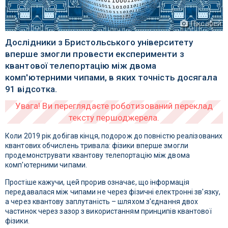
Піксабей
Дослідники з Бристольського університету
вперше змогли провести експерименти з
квантової телепортацію між двома
комп'ютерними чипами, в яких точність досягала
91 відсотка.
Коли 2019 рік добігав кінця, подорож до повністю реалізованих
квантових обчислень тривала: фізики вперше змогли
продемонструвати квантову телепортацію між двома
комп'ютерними чипами.
Простіше кажучи, цей прорив означає, що інформація
передавалася між чипами не через фізичні електронні зв'язку,
а через квантову заплутаність – шляхом з'єднання двох
частинок через зазор з використанням принципів квантової
фізики.