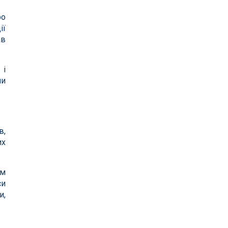
ро
ії
ав
 і
ни
в,
их
ом
си
и,