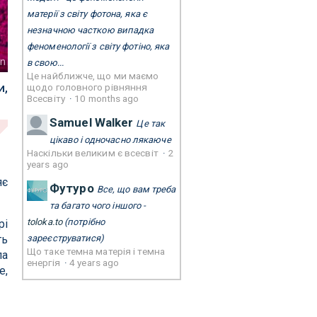
матерії з світу фотона, яка є
незначною часткою випадка
феноменології з світу фотіно, яка
nn
в свою...
Це найближче, що ми маємо
и,
щодо головного рівняння
Всесвіту
·
10 months ago
Samuel Walker
Це так
цікаво і одночасно лякаюче
Наскільки великим є всесвіт
·
2
years ago
яє
Футуро
Все, що вам треба
та багато чого іншого -
toloka.to
(потрібно
рі
зареєструватися)
ть
Що таке темна матерія і темна
ла
енергія
·
4 years ago
е,