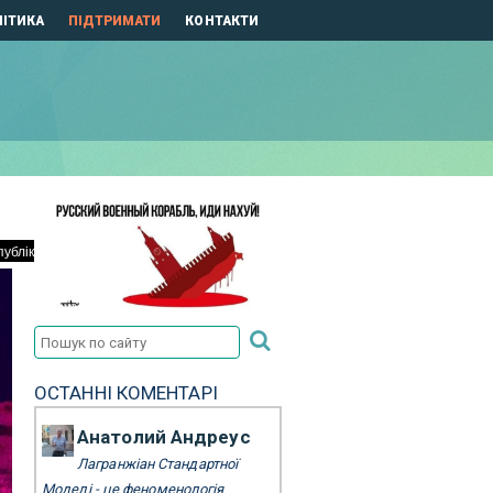
ІТИКА
ПІДТРИМАТИ
КОНТАКТИ
ОСТАННІ КОМЕНТАРІ
Анатолий Андреус
Лагранжіан Стандартної
Моделі - це феноменологія