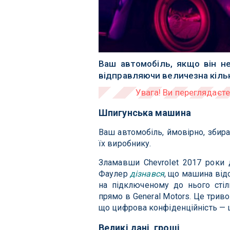
Ваш автомобіль, якщо він н
відправляючи величезна кількі
Шпигунська машина
Ваш автомобіль, ймовірно, збира
їх виробнику.
Зламавши Chevrolet 2017 роки
Фаулер
дізнався
, що машина від
на підключеному до нього стіль
прямо в General Motors. Це трив
що цифрова конфіденційність — 
Великі дані, гроші