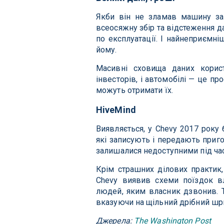
Якби він не зламав машину за
всеосяжну збір та відстеження да
по експлуатації. І найнеприємні
йому.
Масивні сховища даних корист
інвесторів, і автомобілі — це п
можуть отримати їх.
HiveMind
Виявляється, у Chevy 2017 року
які записують і передають приго
залишалися недоступними під час
Крім страшних ділових практик,
Chevy виявив схеми поїздок вл
людей, яким власник дзвонив. Т
вказуючи на щільний дрібний шри
Джерела:
The Washington Post