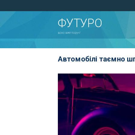
ФУТУРО
воно вже поруч!
Автомобілі таємно ш