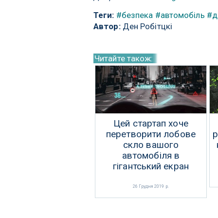
Теги:
#безпека
#автомобіль
#д
Автор:
Ден Робітцкі
Читайте також:
Цей стартап хоче
перетворити лобове
р
скло вашого
автомобіля в
гігантський екран
26 Грудня 2019 р.