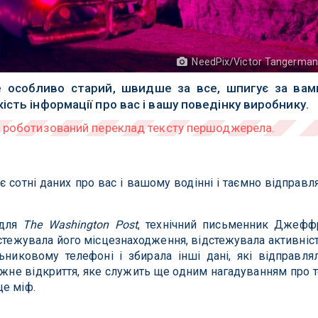
NeedPix/Victor Tangerma
е особливо старий, швидше за все, шпигує за вам
сть інформації про вас і вашу поведінку виробнику.
є сотні даних про вас і вашому водінні і таємно відправл
 для
The Washington Post
, технічний письменник Джефф
стежувала його місцезнаходження, відстежувала активніс
никовому телефоні і збирала інші дані, які відправля
ожне відкриття, яке служить ще одним нагадуванням про т
це міф.