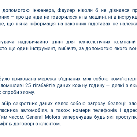
 допомогою інженера, Фаулер ніколи б не дізнався п
них — про це ніде не говорилося ні в машині, ні в інструкц
ше, що ніяка інформація на законних підставах не належ
увача надзвичайно цінні для технологічних компаній
росто ще один інструмент, вибачте, за допомогою якого во
 було прихована мережа з'єднаних між собою комп'ютері
ломшливі 25 гігабайтів даних кожну годину — деякі з як
 спроби злому.
 збір секретних даних являє собою загрозу безпеці: зл
асника автомобіля, а також номери телефонів і адре
им часом, General Motors заперечував будь-які проступк
фт в договорі з клієнтом.