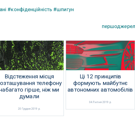
ані
#конфіденційність
#шпигун
першоджере
Відстеження місця
Ці 12 принципів
озташування телефону
формують майбутнє
набагато гірше, ніж ми
автономних автомобілів
думали
04 Липня 2019 р.
20 Грудня 2019 р.