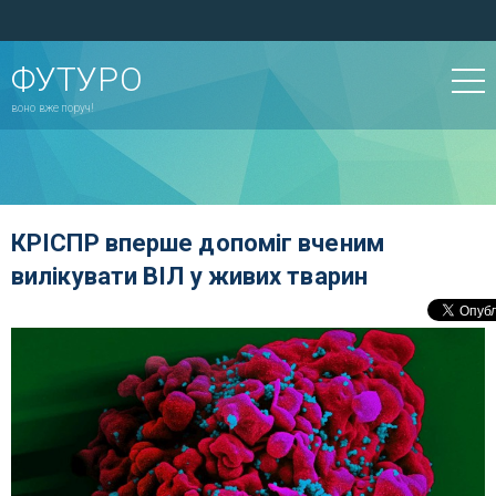
ФУТУРО
воно вже поруч!
КРІСПР вперше допоміг вченим
вилікувати ВІЛ у живих тварин