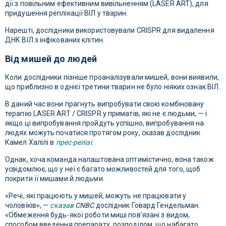
дії з повільним ефективним вивільненням (LASER ART), для
придушення реплікації ВІЛ у тварин.
Нарешті, дослідники використовували CRISPR для видалення
ДНК ВІЛ з інфікованих клітин.
Від мишей до людей
Коли дослідники пізніше проаналізували мишей, вони виявили,
що приблизно в однієї третини тварин не було ніяких ознак ВІЛ.
В даний час вони прагнуть випробувати свою комбіновану
терапію LASER ART / CRISPR у приматів, які не є людьми, — і
якщо ці випробування пройдуть успішно, випробування на
людях можуть початися протягом року, сказав дослідник
Камел Халілі в
прес-релізі
.
Однак, хоча команда налаштована оптимістично, вона також
усвідомлює, що у неї є багато можливостей для того, щоб
покрити її мишами й людьми.
«Речі, які працюють у мишей, можуть не працювати у
чоловіків», —
сказав
CNBC
дослідник Говард Гендельман.
«Обмеження будь-якої роботи миші пов'язані з видом,
способом введення препарату, розподілом, що набагато