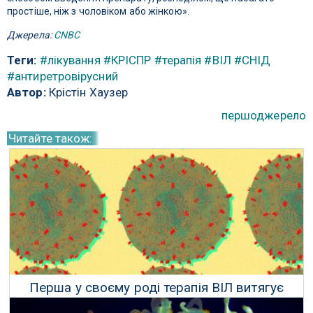
простіше, ніж з чоловіком або жінкою».
Джерела:
CNBC
Теги:
#лікування
#КРІСПР
#терапія
#ВІЛ
#СНІД
#антиретровірусний
Автор:
Крістін Хаузер
першоджерело
Читайте також:
Перша у своєму роді терапія ВІЛ витягує
вірус, а потім вбиває його