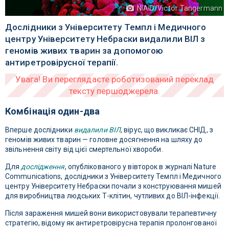
NIAID/Victor Tangermann
Дослідники з Університету Темпл і Медичного
центру Університету Небраски видалили ВІЛ з
геномів живих тварин за допомогою
антиретровірусної терапії.
Комбінація один-два
Вперше дослідники
видалили ВІЛ
, вірус, що викликає СНІД, з
геномів живих тварин — головне досягнення на шляху до
звільнення світу від цієї смертельної хвороби.
Для
дослідження
, опублікованого у вівторок в журналі Nature
Communications, дослідники з Університету Темпл і Медичного
центру Університету Небраски почали з конструювання мишей
для виробництва людських Т-клітин, чутливих до ВІЛ-інфекції.
Після зараження мишей вони використовували терапевтичну
стратегію, відому як антиретровірусна терапія пролонгованої