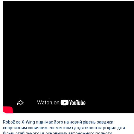
RoboBee X-Wing піднімає його на новий рівень завдяки
спортивним сонячним елементам і додаткової парі крил для
більш стабільного і в основному автономного польоту.