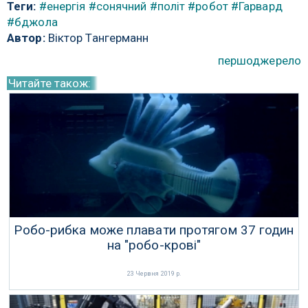
Теги:
#енергія
#сонячний
#політ
#робот
#Гарвард
#бджола
Автор:
Віктор Тангерманн
першоджерело
Читайте також:
Робо-рибка може плавати протягом 37 годин
на "робо-крові"
23 Червня 2019 р.