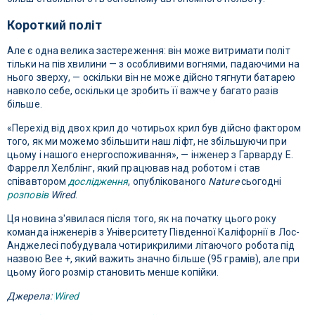
Короткий політ
Але є одна велика застереження: він може витримати політ
тільки на пів хвилини — з особливими вогнями, падаючими на
нього зверху, — оскільки він не може дійсно тягнути батарею
навколо себе, оскільки це зробить її важче у багато разів
більше.
«Перехід від двох крил до чотирьох крил був дійсно фактором
того, як ми можемо збільшити наш ліфт, не збільшуючи при
цьому і нашого енергоспоживання», — інженер з Гарварду Е.
Фаррелл Хелблінг, який працював над роботом і став
співавтором
дослідження
, опублікованого
Nature
сьогодні
розповів
Wired
.
Ця новина з'явилася після того, як на початку цього року
команда інженерів з Університету Південної Каліфорнії в Лос-
Анджелесі побудувала чотирикрилими літаючого робота під
назвою Bee +, який важить значно більше (95 грамів), але при
цьому його розмір становить менше копійки.
Джерела:
Wired