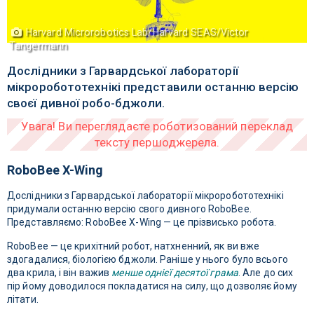
Harvard Microrobotics Lab/Harvard SEAS/Victor
Tangermann
Дослідники з Гарвардської лабораторії
мікроробототехнікі представили останню версію
своєї дивної робо-бджоли.
RoboBee X-Wing
Дослідники з Гарвардської лабораторії мікроробототехнікі
придумали останню версію свого дивного RoboBee.
Представляємо: RoboBee X-Wing — це прізвисько робота.
RoboBee — це крихітний робот, натхненний, як ви вже
здогадалися, біологією бджоли. Раніше у нього було всього
два крила, і він важив
менше однієї десятої грама
. Але до сих
пір йому доводилося покладатися на силу, що дозволяє йому
літати.