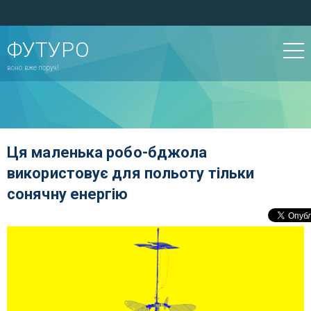
ФУТУРО
воно вже поруч!
Ця маленька робо-бджола
використовує для польоту тільки
сонячну енергію