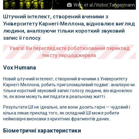
Wen et al./Victor Tangermann
Штучний інтелект, створений вченими з
Університету Карнегі-Меллона, відновлює вигляд
людини, аналізуючи тільки короткий звуковий
запис її голосу.
Vox Humana
Новий штучний інтелект, створений вченими з Університету
Карнегі-Меллона, робить приголомшливий подвиг: аналізуючи
тільки короткий звуковий запис голосу людини, він відновлює
те, як вони можуть виглядати в реальному житті.
Результати ШІ не ідеальні, але вони досить гарні — чудовий і
кілька лякає приклад того, як складний ШІ може робити
неймовірні висновки з крихітних фрагментів даних.
Біометричні характеристики