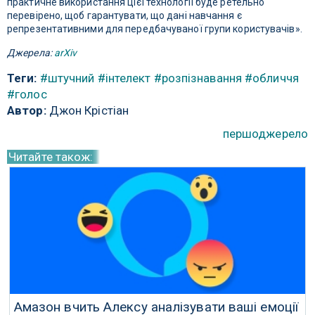
практичне використання цієї технології буде ретельно
перевірено, щоб гарантувати, що дані навчання є
репрезентативними для передбачуваної групи користувачів».
Джерела:
arXiv
Теги:
#штучний
#інтелект
#розпізнавання
#обличчя
#голос
Автор:
Джон Крістіан
першоджерело
Читайте також:
Амазон вчить Алексу аналізувати ваші емоції