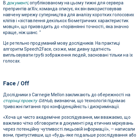
В
документі
, опублікованому на цьому тижні для сервера
препринтів arXiv, команда описує, як він використовував
навчену мережу суперництва для аналізу коротких голосових
кліпів і «зіставлення декількох біометричних характеристик
мовця», що призводить до «порівнянні точності, яка значно
краще, ніж шанс. "
Це ретельно продуманий мову дослідників. На практиці
алгоритм Speech2Face, схоже, має дивну здатність
випльовувати грубі зображення людей, засновані тільки на їх
голосах.
Face / Off
Дослідники з Carnegie Mellon закликають до обережності на
сторінці проекту
GitHub
, визнаючи, що технологія піднімає
тривожні питання про конфіденційність і дискримінації.
«Хоча це чисто академічне розслідування, ми вважаємо, що
важливо чітко обговорити в документі ряд етичних міркувань
через потенційну чутливості лицьовій інформації», — написали
вони, припустивши, що «будь-яке подальше розслідування або