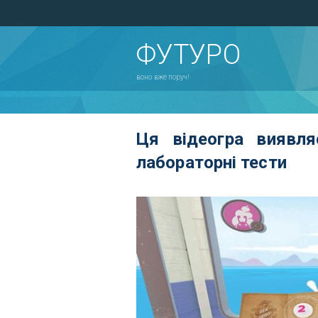
ФУТУРО
воно вже поруч!
Ця відеогра виявля
лабораторні тести