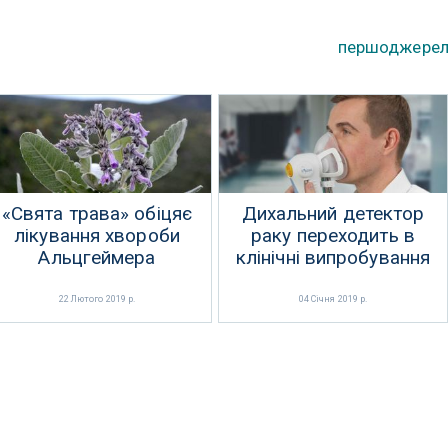
першоджере
«Свята трава» обіцяє
Дихальний детектор
лікування хвороби
раку переходить в
Альцгеймера
клінічні випробування
22 Лютого 2019 р.
04 Січня 2019 р.