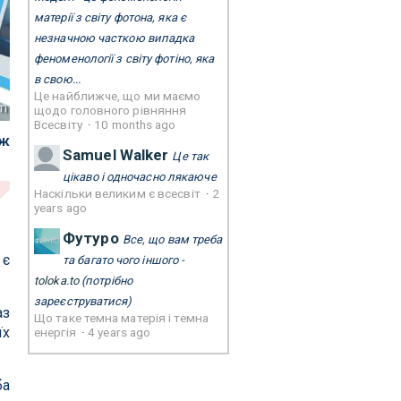
матерії з світу фотона, яка є
незначною часткою випадка
феноменології з світу фотіно, яка
в свою...
Це найближче, що ми маємо
m
щодо головного рівняння
Всесвіту
·
10 months ago
 ж
Samuel Walker
Це так
цікаво і одночасно лякаюче
Наскільки великим є всесвіт
·
2
years ago
Футуро
Все, що вам треба
 є
та багато чого іншого -
toloka.to
(потрібно
зареєструватися)
аз
Що таке темна матерія і темна
їх
енергія
·
4 years ago
ба