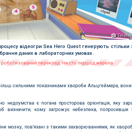
Teleko
процесу відеогри Sea Hero Quest генерують стільки
зібрання даних в лабораторних умовах.
більш сильними показниками хвороби Альцгеймера, вони
ю недоумства є погана просторова орієнтація, яку зар
об визначити, кому загрожує небезпека, попросивши 
ни мозку, пов'язані з такими захворюваннями, як хворо