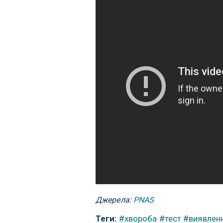
Джерела:
PNAS
Теги:
#хвороба
#тест
#виявлен