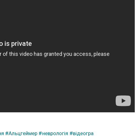
ня
#Альцгеймер
#неврологія
#відеогра