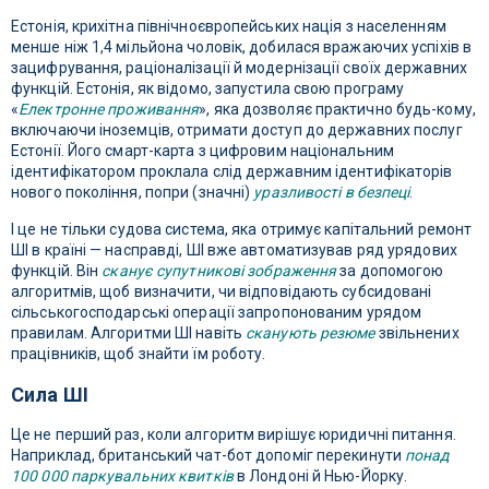
Естонія, крихітна північноєвропейських нація з населенням
менше ніж 1,4 мільйона чоловік, добилася вражаючих успіхів в
зацифрування, раціоналізації й модернізації своїх державних
функцій. Естонія, як відомо, запустила свою програму
«
Електронне проживання
», яка дозволяє практично будь-кому,
включаючи іноземців, отримати доступ до державних послуг
Естонії. Його смарт-карта з цифровим національним
ідентифікатором проклала слід державним ідентифікаторів
нового покоління, попри (значні)
уразливості в безпеці
.
І це не тільки судова система, яка отримує капітальний ремонт
ШІ в країні — насправді, ШІ вже автоматизував ряд урядових
функцій. Він
сканує супутникові зображення
за допомогою
алгоритмів, щоб визначити, чи відповідають субсидовані
сільськогосподарські операції запропонованим урядом
правилам. Алгоритми ШІ навіть
сканують резюме
звільнених
працівників, щоб знайти їм роботу.
Сила ШІ
Це не перший раз, коли алгоритм вирішує юридичні питання.
Наприклад, британський чат-бот допоміг перекинути
понад
100 000 паркувальних квитків
в Лондоні й Нью-Йорку.