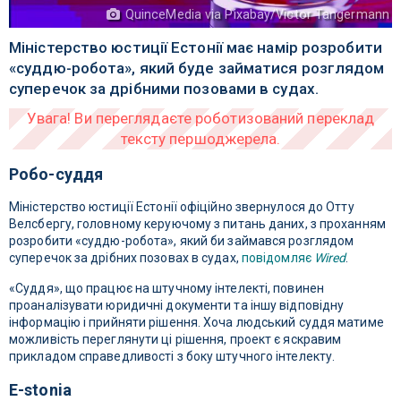
QuinceMedia via Pixabay/Victor Tangermann
Міністерство юстиції Естонії має намір розробити
«суддю-робота», який буде займатися розглядом
суперечок за дрібними позовами в судах.
Робо-суддя
Міністерство юстиції Естонії офіційно звернулося до Отту
Велсбергу, головному керуючому з питань даних, з проханням
розробити «суддю-робота», який би займався розглядом
суперечок за дрібних позовах в судах,
повідомляє
Wired
.
«Суддя», що працює на штучному інтелекті, повинен
проаналізувати юридичні документи та іншу відповідну
інформацію і прийняти рішення. Хоча людський суддя матиме
можливість переглянути ці рішення, проект є яскравим
прикладом справедливості з боку штучного інтелекту.
Е-stonia