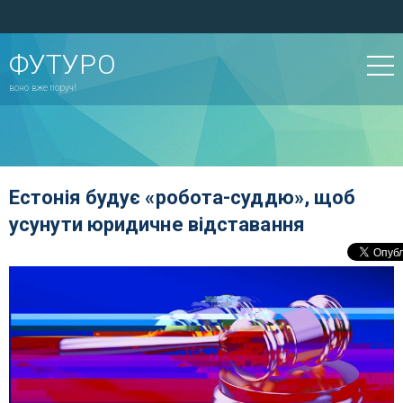
ФУТУРО
воно вже поруч!
Естонія будує «робота-суддю», щоб
усунути юридичне відставання