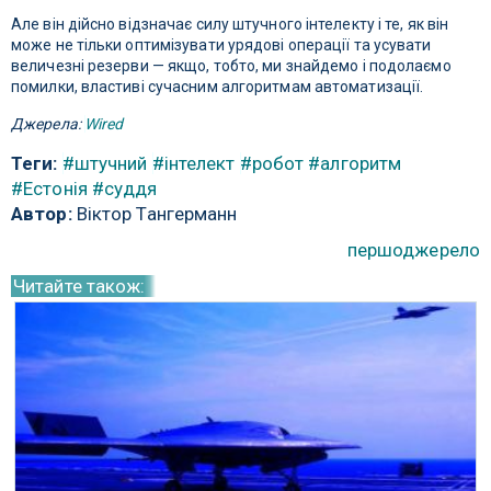
Але він дійсно відзначає силу штучного інтелекту і те, як він
може не тільки оптимізувати урядові операції та усувати
величезні резерви — якщо, тобто, ми знайдемо і подолаємо
помилки, властиві сучасним алгоритмам автоматизації.
Джерела:
Wired
Теги:
#штучний
#інтелект
#робот
#алгоритм
#Естонія
#суддя
Автор:
Віктор Тангерманн
першоджерело
Читайте також: