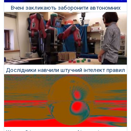
Вчені закликають заборонити автономних
роботів-вбивць
17 Лютого 2019 р.
Дослідники навчили штучний інтелект правил
власності й соціальних норм
29 Грудня 2018 р.