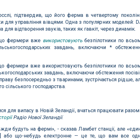
сслі, підтвердив, що його ферма в четвертому поколін
и для управління вівцями. Одна з популярних моделей: D
а для відтворення звуків, таких як гавкіт, через динамік.
 що фермери вже
використовують
безпілотники по всьо
ільськогосподарських завдань, включаючи * обстежен
, що фермери вже використовують безпілотники по всьо
ськогосподарських завдань, включаючи обстеження посіві
праву безпосередньо з тваринами, зустрічається рідше, а
о сільського господарства.
ся для випасу в Новій Зеландії, вчаться працювати разом
сторії
Радіо Нової Зеландії
.
жди будуть на фермі», - сказав Ламбет станції, але «єди
в] або що-небудь електронне — це те, що вам все од