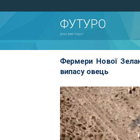
ФУТУРО
воно вже поруч!
Фермери Нової Зелан
випасу овець