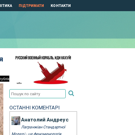
ІТИКА
ПІДТРИМАТИ
КОНТАКТИ
я
ОСТАННІ КОМЕНТАРІ
Анатолий Андреус
Лагранжіан Стандартної
Моделі - це феноменологія