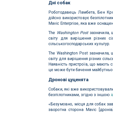
Дні собак
Роботодавець Ламбета, Бен Кро
дійсно використовує безпілотник
Mavic Enterprise, яка вже оснащен
The
Washington Post
зазначила,
світу для вирішення різних с
сільськогосподарських культур.
The Washington Post зазначила
світу для вирішення різних сіль
Наявність пристроїв, що мають с
це може бути бачення майбутньог
Дронові цуценята
Собаки, які вже використовували
безпілотниками, згідно з іншою
і
«Безумовно, місця для собак зав
зворотна сторона Mavic [дроні