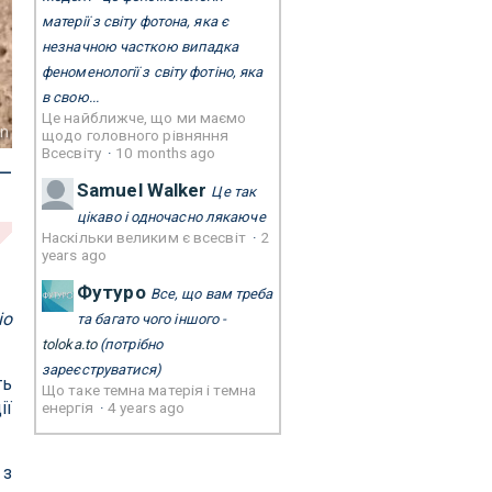
матерії з світу фотона, яка є
незначною часткою випадка
феноменології з світу фотіно, яка
в свою...
Це найближче, що ми маємо
nn
щодо головного рівняння
Всесвіту
·
10 months ago
 —
Samuel Walker
Це так
цікаво і одночасно лякаюче
Наскільки великим є всесвіт
·
2
years ago
Футуро
Все, що вам треба
io
та багато чого іншого -
toloka.to
(потрібно
зареєструватися)
ть
Що таке темна матерія і темна
ії
енергія
·
4 years ago
 з