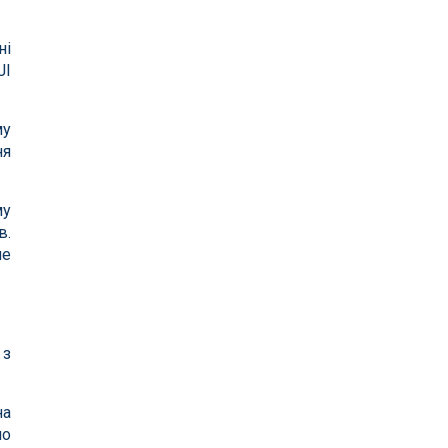
ні
JI
му
ня
му
в.
ле
 з
на
но