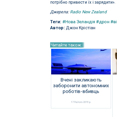
потрібно привести їх і зарядити».
Джерела:
Radio New Zealand
Теги:
#Нова Зеландія
#дрон
#в
Автор:
Джон Крістіан
Читайте також:
Вчені закликають
заборонити автономних
роботів-вбивць
17 Лютого 2019 р.