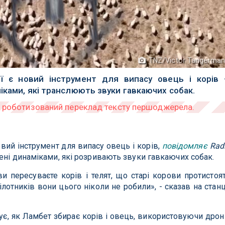
TNZ/Victor Tangerma
ї є новий інструмент для випасу овець і корів
іками, які транслюють звуки гавкаючих собак.
овий інструмент для випасу овець і корів,
повідомляє
Rad
ені динаміками, які розривають звуки гавкаючих собак.
и пересуваєте корів і телят, що старі корови протистоя
лотників вони цього ніколи не робили», - сказав на станц
є, як Ламбет збирає корів і овець, використовуючи дрон