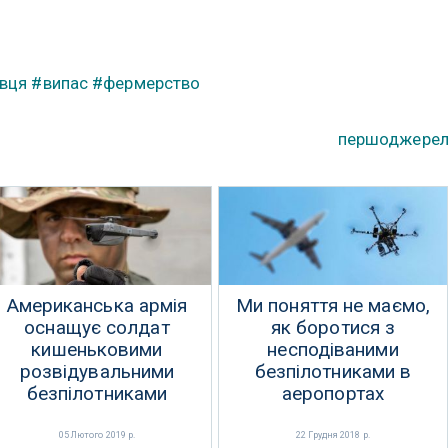
івця
#випас
#фермерство
першоджере
Американська армія
Ми поняття не маємо,
оснащує солдат
як боротися з
кишеньковими
несподіваними
розвідувальними
безпілотниками в
безпілотниками
аеропортах
05 Лютого 2019 р.
22 Грудня 2018 р.