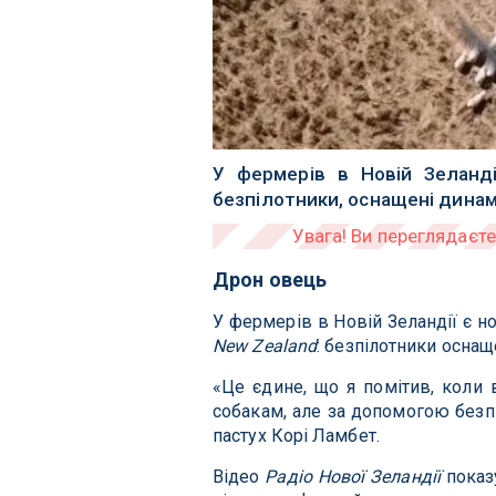
У фермерів в Новій Зеланді
безпілотники, оснащені динам
Дрон овець
У фермерів в Новій Зеландії є н
New Zealand
: безпілотники оснащ
«Це єдине, що я помітив, коли в
собакам, але за допомогою безпі
пастух Корі Ламбет.
Відео
Радіо Нової Зеландії
показу