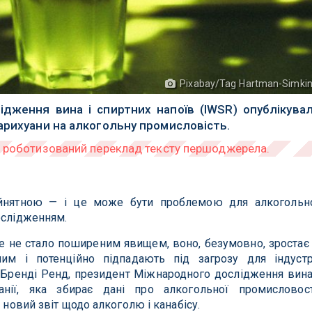
Pixabay/Tag Hartman-Simki
дження вина і спиртних напоїв (IWSR) опублікува
арихуани на алкогольну промисловість.
ийнятною — і це може бути проблемою для алкогольн
ослідженням.
е не стало поширеним явищем, воно, безумовно, зростає
им і потенційно підпадають під загрозу для індустр
ь Бренді Ренд, президент Міжнародного дослідження вина
анії, яка збирає дані про алкогольної промисловост
 новий звіт щодо алкоголю і канабісу.