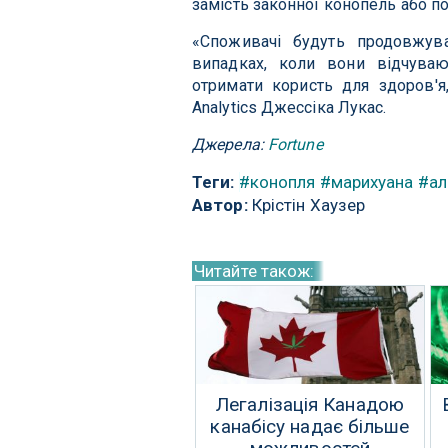
замість законної конопель або по
«Споживачі будуть продовжув
випадках, коли вони відчуваю
отримати користь для здоров'я
Analytics Джессіка Лукас.
Джерела:
Fortune
Теги:
#конопля
#марихуана
#ал
Автор:
Крістін Хаузер
Читайте також:
Легалізація Канадою
канабісу надає більше