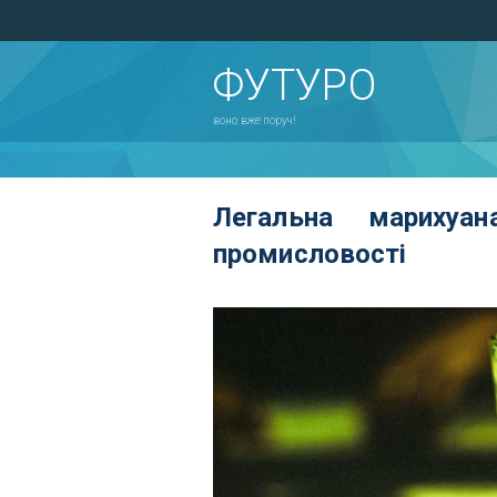
ФУТУРО
воно вже поруч!
Легальна марихуа
промисловості