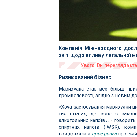
Компанія Міжнародного дослі
звіт щодо впливу легальної м
Ризикований бізнес
Марихуана стає все більш пр
промисловості, згідно з новим д
«Хоча застосування марихуани щ
тих штатах, де воно є законн
алкогольних напоїв», - говорит
спиртних напоїв (IWSR), комп
повідомила в
прес-релізі
про свій