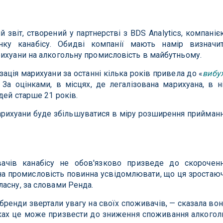
 звіт, створений у партнерстві з BDS Analytics, компаніє
нку канабісу. Обидві компанії мають намір визначи
рихуани на алкогольну промисловість в майбутньому.
зація марихуани за останні кілька років привела до «
вибу
у. За оцінками, в місцях, де легалізована марихуана, в н
дей старше 21 років.
рихуани буде збільшуватися в міру розширення прийман
ачів канабісу не обов'язково призведе до скорочен
а промисловість повинна усвідомлювати, що ця зростаю
асну, за словами Ренда.
ренди звертали увагу на своїх споживачів, — сказала вон
ках це може призвести до зниження споживання алкого