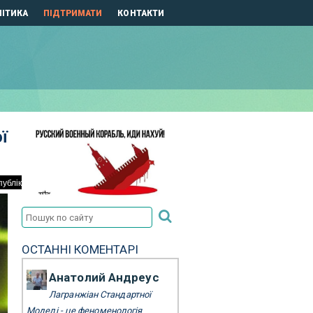
ІТИКА
ПІДТРИМАТИ
КОНТАКТИ
ї
ОСТАННІ КОМЕНТАРІ
Анатолий Андреус
Лагранжіан Стандартної
Моделі - це феноменологія