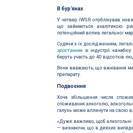
В бур'янах
У четвер IWSR опублікував новий
що займається аналітикою ри
потенційний вплив легальної ма
Судячи з їх дослідженням, легалі
зростання
» в індустрії канабіс
беруть участь до 40 відсотків лю
Вони вважають, що вживання ма
препарату.
Подвоєння
Хоча збільшення числа спожив
споживання алкоголю, алкогольн
галузь може вплинути на свою вл
«Дуже важливо, щоб алкогольні б
— визнаючи, що в деяких випад