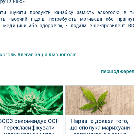
руч з нею».
ати шукати продукти канабісу замість алкоголю в т
ть творчий підхід, потребують мотивації або прагну
, медицини або здоров'я», - додала віце-президент B
коголь
#легалізація
#монополія
першоджере
ВООЗ рекомендує ООН
Наразі є докази того,
перекласифікувати
що сполука марихуани