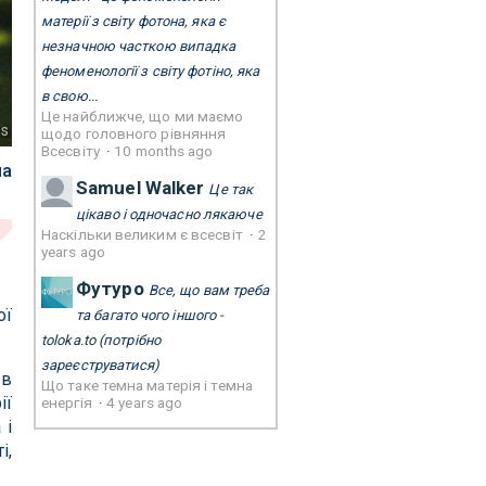
матерії з світу фотона, яка є
незначною часткою випадка
феноменології з світу фотіно, яка
в свою...
Це найближче, що ми маємо
ns
щодо головного рівняння
Всесвіту
·
10 months ago
ла
Samuel Walker
Це так
цікаво і одночасно лякаюче
Наскільки великим є всесвіт
·
2
years ago
Футуро
Все, що вам треба
ої
та багато чого іншого -
toloka.to
(потрібно
зареєструватися)
 в
Що таке темна матерія і темна
ії
енергія
·
4 years ago
 і
і,