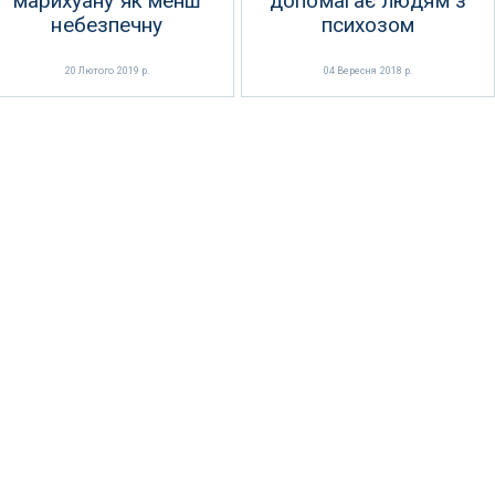
марихуану як менш
допомагає людям з
небезпечну
психозом
20 Лютого 2019 р.
04 Вересня 2018 р.