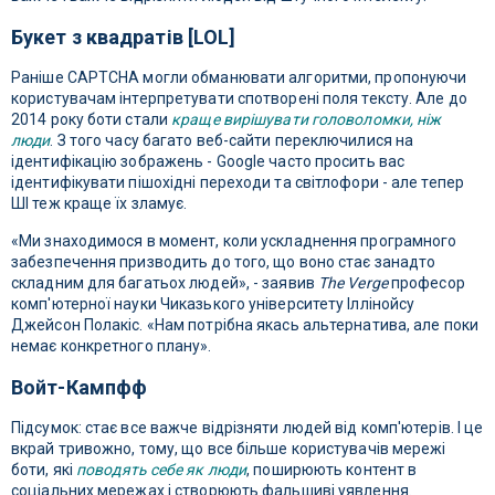
Букет з квадратів [LOL]
Раніше CAPTCHA могли обманювати алгоритми, пропонуючи
користувачам інтерпретувати спотворені поля тексту. Але до
2014 року боти стали
краще вирішувати головоломки, ніж
люди
. З того часу багато веб-сайти переключилися на
ідентифікацію зображень - Google часто просить вас
ідентифікувати пішохідні переходи та світлофори - але тепер
ШІ теж краще їх зламує.
«Ми знаходимося в момент, коли ускладнення програмного
забезпечення призводить до того, що воно стає занадто
складним для багатьох людей», - заявив
The Verge
професор
комп'ютерної науки Чиказького університету Іллінойсу
Джейсон Полакіс. «Нам потрібна якась альтернатива, але поки
немає конкретного плану».
Войт-Кампфф
Підсумок: стає все важче відрізняти людей від комп'ютерів. І це
вкрай тривожно, тому, що все більше користувачів мережі
боти, які
поводять себе як люди
, поширюють контент в
соціальних мережах і створюють фальшиві уявлення.