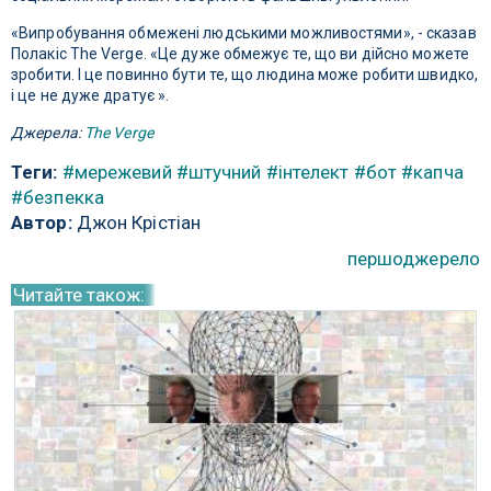
«Випробування обмежені людськими можливостями», - сказав
Полакіс The Verge. «Це дуже обмежує те, що ви дійсно можете
зробити. І це повинно бути те, що людина може робити швидко,
і це не дуже дратує ».
Джерела:
The Verge
Теги:
#мережевий
#штучний
#інтелект
#бот
#капча
#безпекка
Автор:
Джон Крістіан
першоджерело
Читайте також: