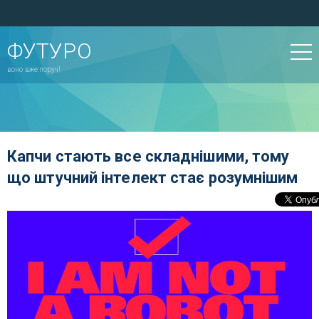
ФУТУРО
воно вже поруч!
Капчи стають все складнішими, тому
що штучний інтелект стає розумнішим