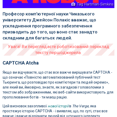
Tag Hartman-Simkins
Професор комп'ютерної науки Чиказького
університету Джейсон Полакіс вважає, що
ускладнення програмного забезпечення
призводить до того, що воно стає занадто
складним для багатьох людей.
CAPTCHA Atcha
Якщо ви відчуваєте, що стає все важче вирішувати CAPTCHA -
що означає «Повністю автоматизований публічний тест
Тьюринга, що розповідає про комп'ютери та людей окремо»,
але який ви, ймовірно, знаєте, як загадкові головоломки з
текстом або зображеннями, які веб-сайти використовують для
прополювання ботів - ти маєш рацію.
Цей висновок захопливої
нової історії
в
The Verge
, яка
простежує історію CAPTCHA - і виявляє, що, по суті, стає все
важче і важче відрізняти людей від штучного інтелекту.