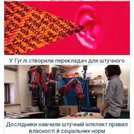
Ера глибокого навчання добігає кінця
28 Січня 2019 р.
У Гуглі створили перекладач для штучного
інтелекту
12 Січня 2019 р.
Дослідники навчили штучний інтелект правил
власності й соціальних норм