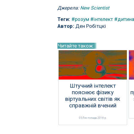
Джерела:
New Scientist
Теги:
#розум
#інтелект
#дитин
Автор:
Ден Робітцкі
Читайте також:
Штучний інтелект
пояснює фізику
п
віртуальних світів як
справжній вчений
05 Листопада 2018 р.