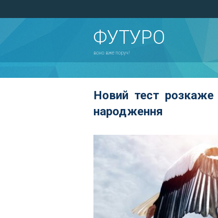
ФУТУРО
воно вже поруч!
Новий тест розкаже 
народження