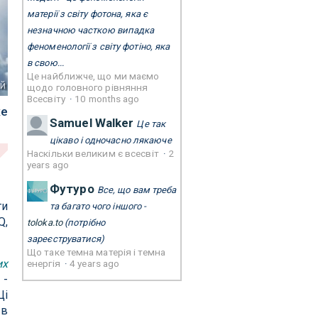
матерії з світу фотона, яка є
незначною часткою випадка
феноменології з світу фотіно, яка
в свою...
Це найближче, що ми маємо
ей
щодо головного рівняння
Всесвіту
·
10 months ago
же
Samuel Walker
Це так
цікаво і одночасно лякаюче
Наскільки великим є всесвіт
·
2
years ago
Футуро
Все, що вам треба
ти
та багато чого іншого -
Q,
toloka.to
(потрібно
зареєструватися)
Що таке темна матерія і темна
их
енергія
·
4 years ago
 -
Ці
 в