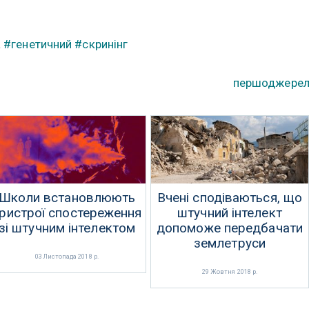
а
#генетичний
#скринінг
першоджере
Школи встановлюють
Вчені сподіваються, що
ристрої спостереження
штучний інтелект
зі штучним інтелектом
допоможе передбачати
землетруси
03 Листопада 2018 р.
29 Жовтня 2018 р.