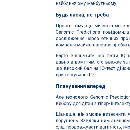
найближчому майбутньому.
Будь ласка, не треба
Просто тому, що ми можемо віді
Genomic Predictions повідомила
дослідження через етичних про
компанія майже напевно зробить
Варто відзначити, що тести IQ 
давно відомі тим, хто вважає за
що високий бал на IQ-тест дійсн
при тестуванні IQ.
Планування вперед
Але технологія Genomic Predicti
вибору для дітей з гіпер-інтеле
Швидше, він зможе визначити, ч
порушень. Завдяки цим знанням 
слід продовжувати вагітність, ім