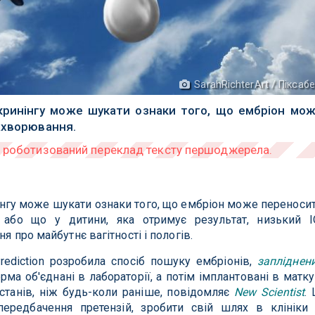
SarahRichterArt / Піксаб
кринінгу може шукати ознаки того, що ембріон мо
ахворювання.
інгу може шукати ознаки того, що ембріон може переноси
 або що у дитини, яка отримує результат, низький I
я про майбутнє вагітності і пологів.
ediction розробила спосіб пошуку ембріонів,
запліднен
ерма об'єднані в лабораторії, а потім імплантовані в матку
станів, ніж будь-коли раніше, повідомляє
New Scientist
. 
ередбачення претензій, зробити свій шлях в клініки