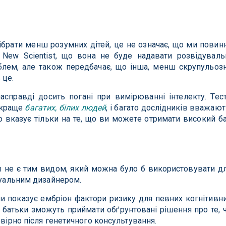
брати менш розумних дітей, це не означає, що ми повинн
 New Scientist, що вона не буде надавати розвідуваль
блем, але також передбачає, що інша, менш скрупульоз
 це.
насправді досить погані при вимірюванні інтелекту. Тес
 краще
багатих, білих людей
, і багато дослідників вважают
о вказує тільки на те, що ви можете отримати високий б
on не є тим видом, який можна було б використовувати д
ктуальним дизайнером.
и показує ембріон фактори ризику для певних когнітивн
батьки зможуть приймати обґрунтовані рішення про те, 
овірно після генетичного консультування.