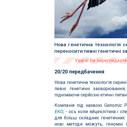
Нова генетична технологія с
переносити певні генетичні з
20/20 передбачення
Нова генетична технологія скрин
певні генетичні захворювання,
піднімаючи серйозні етичні питанн
Компанія під назвою Genomic Pr
ЕКО
, - ось коли яйцеклітина і сп
для більш складних генетичних 
нові методи можуть, геномні п