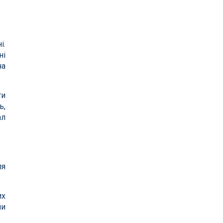
і.
ні
на
ти
ь,
ал
ля
их
чи