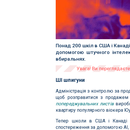
Понад 200 шкіл в США і Канаді
допомогою штучного інтелек
вбиральнях.
ШІ шпигуни
Адміністрація з контролю за про
щоб розправитися з продажем е
попереджувальних листів
виробн
квартиру популярного віокера Юу
Тепер школи в США і Канаді в
спостереження за допомогою AI, щ