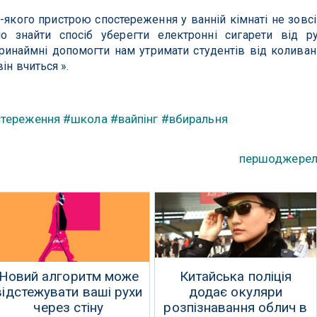
-якого пристрою спостереження у ванній кімнаті не зовс
 знайти спосіб уберегти електронні сигарети від р
принаймні допомогти нам утримати студентів від коливан
ін вчиться ».
тереження
#школа
#вайпінг
#вбиральня
першоджере
Новий алгоритм може
Китайська поліція
відстежувати ваші рухи
додає окуляри
через стіну
розпізнавання облич в