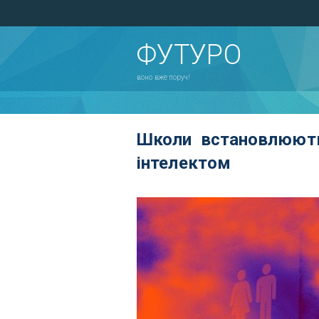
ФУТУРО
воно вже поруч!
Школи встановлюють
інтелектом