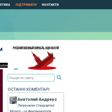
ІТИКА
ПІДТРИМАТИ
КОНТАКТИ
м
ОСТАННІ КОМЕНТАРІ
Анатолий Андреус
Лагранжіан Стандартної
Моделі - це феноменологія