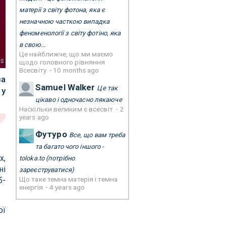
матерії з світу фотона, яка є
незначною часткою випадка
феноменології з світу фотіно, яка
в свою...
Це найближче, що ми маємо
ns
щодо головного рівняння
Всесвіту
·
10 months ago
за
Samuel Walker
Це так
 у
цікаво і одночасно лякаюче
Наскільки великим є всесвіт
·
2
years ago
Футуро
Все, що вам треба
та багато чого іншого -
х,
toloka.to
(потрібно
ні
зареєструватися)
Що таке темна матерія і темна
б-
енергія
·
4 years ago
ої