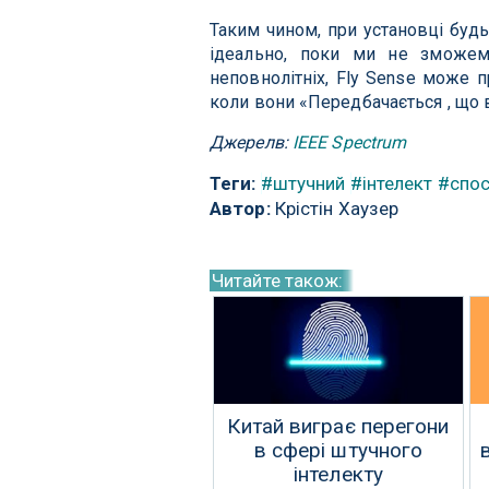
Таким чином, при установці будь
ідеально, поки ми не зможемо
неповнолітніх, Fly Sense може 
коли вони «Передбачається , що в
Джерелв:
IEEE Spectrum
Теги:
#штучний
#інтелект
#спос
Автор:
Крістін Хаузер
Читайте також:
Китай виграє перегони
в сфері штучного
інтелекту