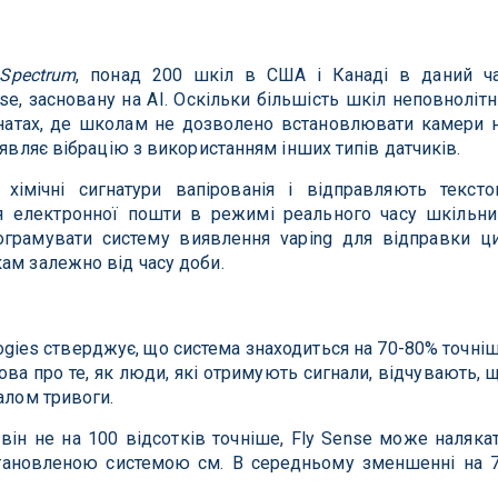
 Spectrum
, понад 200 шкіл в США і Канаді в даний ч
e, засновану на AI. Оскільки більшість шкіл неповнолітн
мнатах, де школам не дозволено встановлювати камери 
иявляє вібрацію з використанням інших типів датчиків.
імічні сигнатури вапірованія і відправляють тексто
я електронної пошти в режимі реального часу шкільн
грамувати систему виявлення vaping для відправки ц
ам залежно від часу доби.
logies стверджує, що система знаходиться на 70-80% точні
лова про те, як люди, які отримують сигнали, відчувають, 
алом тривоги.
він не на 100 відсотків точніше, Fly Sense може наляка
встановленою системою см. В середньому зменшенні на 