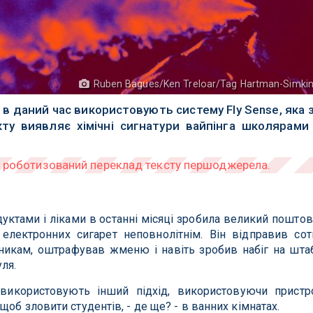
Ruben Bagues/Ken Treloar/Tag Hartman-Simki
 в даний час використовують систему Fly Sense, яка 
ту виявляє хімічні сигнатури вайпінга школярами
дуктами і ліками в останні місяці зробила великий поштов
лектронних сигарет неповнолітнім. Він відправив сот
икам, оштрафував жменю і навіть зробив набіг на шта
ля.
икористовують інший підхід, використовуючи пристр
об зловити студентів, - де ще? - в ванних кімнатах.