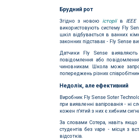
Брудний рот
Згідно з новою
історії
в
IEEE
використовують систему Fly Sens
шкіл відбувається в ванних кі
законних підставах - Fly Sense в
Датчики Fly Sense виявляють х
повідомлення або повідомленн
чиновникам. Школа може запро
попереджень різних співробітник
Недолік, але ефективний
Виробник Fly Sense Soter Techno
при виявленні вапірованія - ні с
кожен п'ятий з них є хибним сигн
За словами Сотера, навіть якщо 
студентів без vape - місця з 
відсотків.