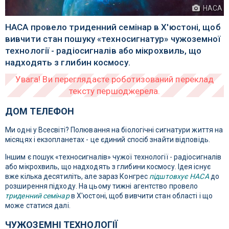
НАСА
НАСА провело триденний семінар в Х'юстоні, щоб
вивчити стан пошуку «техносигнатур» чужоземної
технології - радіосигналів або мікрохвиль, що
надходять з глибин космосу.
ДОМ ТЕЛЕФОН
Ми одні у Всесвіті? Полювання на біологічні сигнатури життя на
місяцях і екзопланетах - це єдиний спосіб знайти відповідь.
Іншим є пошук «техносигналів» чужої технології - радіосигналів
або мікрохвиль, що надходять з глибини космосу. Ідея існує
вже кілька десятиліть, але зараз Конгрес
підштовхує НАСА
до
розширення підходу. На цьому тижні агентство провело
триденний семінар
в Х'юстоні, щоб вивчити стан області і що
може статися далі.
ЧУЖОЗЕМНІ ТЕХНОЛОГІЇ