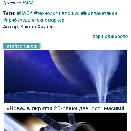
Джерела:
НАСА
Теги:
#НАСА
#технології
#пошук
#інопланетянин
#прибулець
#техномаркер
Автор:
Крістін Хаузер
першоджерело
Читайте також:
«Нове» відкриття 20-річної давності: масивні
рідкі шлейфи Європи
16 Травня 2018 р.