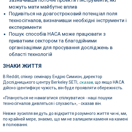
зазначивши поточні проекти і інструменти, які
можуть мати майбутнє вплив
Подивіться на довгостроковий потенціал поля
техносігналов, визначивши необхідні інструменти і
експерименти
Пошук способів НАСА може працювати з
приватним сектором та благодійними
організаціями для просування досліджень в
області технологій
ЗНАКИ ЖИТТЯ
В Reddit, спікер семінару Ендрю Симион, директор
Дослідницького центру Berkeley SETI,
сказав
, що якщо НАСА
дійсно ідентифікує чужість, він буде проявляти обережність.
«Планується не намагатися спілкуватися - наші пошуки
техносігналов дивляться і слухають», - сказав він.
Невже зусилля ведуть до відкриття розумного життя чи ні, ми,
по крайней мере, знаємо, що ми не залишили каменя на камені
в полюванні.