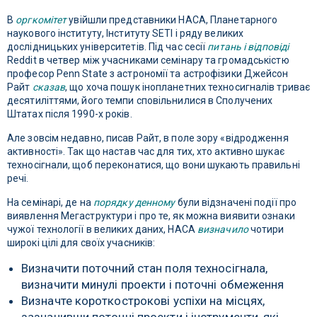
В
оргкомітет
увійшли представники НАСА, Планетарного
наукового інституту, Інституту SETI і ряду великих
дослідницьких університетів. Під час сесії
питань і відповіді
Reddit в четвер між учасниками семінару та громадськістю
професор Penn State з астрономії та астрофізики Джейсон
Райт
сказав
, що хоча пошук інопланетних техносигналів триває
десятиліттями, його темпи сповільнилися в Сполучених
Штатах після 1990-х років.
Але зовсім недавно, писав Райт, в поле зору «відродження
активності». Так що настав час для тих, хто активно шукає
техносігнали, щоб переконатися, що вони шукають правильні
речі.
На семінарі, де на
порядку денному
були відзначені події про
виявлення Мегаструктури і про те, як можна виявити ознаки
чужої технології в великих даних, НАСА
визначило
чотири
широкі цілі для своїх учасників:
Визначити поточний стан поля техносігнала,
визначити минулі проекти і поточні обмеження
Визначте короткострокові успіхи на місцях,