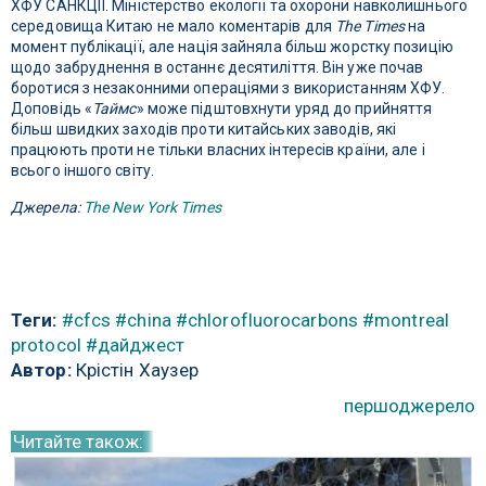
ХФУ САНКЦІЇ. Міністерство екології та охорони навколишнього
середовища Китаю не мало коментарів для
The Times
на
момент публікації, але нація зайняла більш жорстку позицію
щодо забруднення в останнє десятиліття. Він уже почав
боротися з незаконними операціями з використанням ХФУ.
Доповідь «
Таймс
» може підштовхнути уряд до прийняття
більш швидких заходів проти китайських заводів, які
працюють проти не тільки власних інтересів країни, але і
всього іншого світу.
Джерела:
The New York Times
Теги:
#cfcs
#china
#chlorofluorocarbons
#montreal
protocol
#дайджест
Автор:
Крістін Хаузер
першоджерело
Читайте також: