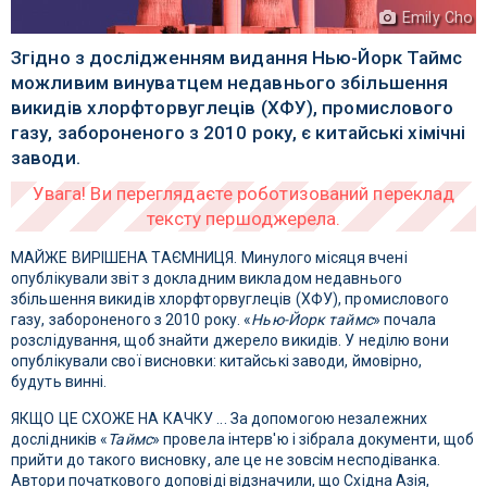
Emily Cho
Згідно з дослідженням видання Нью-Йорк Таймс
можливим винуватцем недавнього збільшення
викидів хлорфторвуглеців (ХФУ), промислового
газу, забороненого з 2010 року, є китайські хімічні
заводи.
МАЙЖЕ ВИРІШЕНА ТАЄМНИЦЯ. Минулого місяця вчені
опублікували звіт з докладним викладом недавнього
збільшення викидів хлорфторвуглеців (ХФУ), промислового
газу, забороненого з 2010 року. «
Нью-Йорк таймс
» почала
розслідування, щоб знайти джерело викидів. У неділю вони
опублікували свої висновки: китайські заводи, ймовірно,
будуть винні.
ЯКЩО ЦЕ СХОЖЕ НА КАЧКУ ... За допомогою незалежних
дослідників «
Таймс
» провела інтерв'ю і зібрала документи, щоб
прийти до такого висновку, але це не зовсім несподіванка.
Автори початкового доповіді відзначили, що Східна Азія,