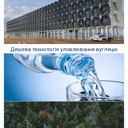
Дешева технологія уловлювання вуглецю
може допомогти нам зі зміною клімату
11 Червня 2018 р.
Експерти розповіли про якість води в Україні
09 Червня 2018 р.