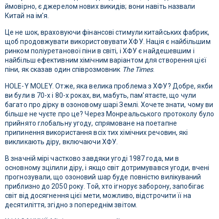
ймовірно, є джерелом нових викидів; вони навіть назвали
Китай на ім'я.
Це не шок, враховуючи фінансові стимули китайських фабрик,
щоб продовжувати використовувати ХФУ. Нація є найбільшим
ринком поліуретанової піни в світі, і ХФУ є найдешевшим і
найбільш ефективним хімічним варіантом для створення цієї
піни, як сказав один співрозмовник
The Times
.
HOLE-Y MOLEY. Отже, яка велика проблема з ХФУ? Добре, якби
ви були в 70-х і 80-х роках, ви, мабуть, пам'ятаєте, що чули
багато про дірку в озоновому шарі Землі. Хочете знати, чому ви
більше не чуєте про це? Через Монреальського протоколу було
прийнято глобальну угоду, спрямоване на поетапне
припинення використання всіх тих хімічних речовин, які
викликають діру, включаючи ХФУ.
В значній мірі частково завдяки угоді 1987 года, ми в
основному зцілили діру, і якщо світ дотримувався угоди, вчені
прогнозували, що озоновий шар буде повністю вилікуваний
приблизно до 2050 року. Той, хто ігнорує заборону, запобігає
світ від досягнення цієї мети, можливо, відстрочити її на
десятиліття, згідно з попереднім звітом.