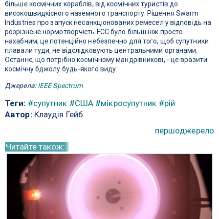
більше космічних кораблів, від космічних туристів до
високошвидкісного наземного транспорту. Рішення Swarm
Industries про запуск несанкціонованих ремесел у відповідь на
розрізнене нормотворчість FCC було більш ніж просто
нахабним; це потенційно небезпечно для того, щоб супутники
плавали туди, не відслідковують центральними органами.
Останнє, що потрібно космічному мандрівникові, - це вразити
космічну бджолу будь-якого виду.
Джерела:
IEEE Spectrum
Теги:
#супутник
#США
#мікросупутник
#рій
Автор:
Клаудія Гейб
першоджерело
Читайте також: