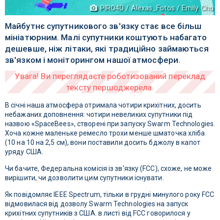
PIRO4D / Alexas_Fotos / Emily Cho
Майбутнє супутникового зв'язку стає все більш
мініатюрним. Малі супутники коштують набагато
дешевше, ніж літаки, які традиційно займаються
зв'язком і моніторингом нашої атмосфери.
В січні наша атмосфера отримала чотири крихітних, досить
небажаних доповнення: чотири невеликих супутники під
назвою «SpaceBees», створені при запуску Swarm Technologies.
Хоча кожне маленьке ремесло трохи менше шматочка хліба
(10 на 10 на 2,5 см), вони поставили досить бджолу в капот
уряду США.
Чи бачите, Федеральна комісія із зв'язку (FCC), схоже, не може
вирішити, чи дозволити цим супутники існувати.
Як повідомляє IEEE Spectrum, тільки в грудні минулого року FCC
відмовилася від дозволу Swarm Technologies на запуск
крихітних супутників з США. в листі від FCC говорилося у