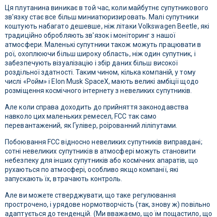
Ця плутанина виникає в той час, коли майбутнє супутникового
зв'язку стає все більш миниатюризировать. Малі супутники
коштують набагато дешевше, ніж літаки Volkswagen Beetle, які
традиційно обробляють зв'язок і моніторинг з нашої
атмосфери. Маленькі супутники також можуть працювати в
рої, охоплюючи більш широку область, ніж один супутник, і
забезпечують візуалізацію і збір даних більш високої
роздільної здатності. Таким чином, кілька компаній, у тому
числі «Ройм» і Elon Musk SpaceX, мають великі амбіції щодо
розміщення космічного інтернету з невеликих супутників.
Але коли справа доходить до прийняття законодавства
навколо цих маленьких ремесел, FCC так само
перевантажений, як Гулівер, роірованний ліліпутами.
Побоювання FCC відносно невеликих супутників виправдані;
сотні невеликих супутників в атмосфері можуть становити
небезпеку для інших супутників або космічних апаратів, що
рухаються по атмосфері, особливо якщо компанії, які
запускають їх, втрачають контроль.
Але ви можете стверджувати, що таке регулювання
прострочено, і урядове нормотворчість (так, знову ж) повільно
адаптується до тенденцій. (Ми вважаємо, що їм пощастило, що