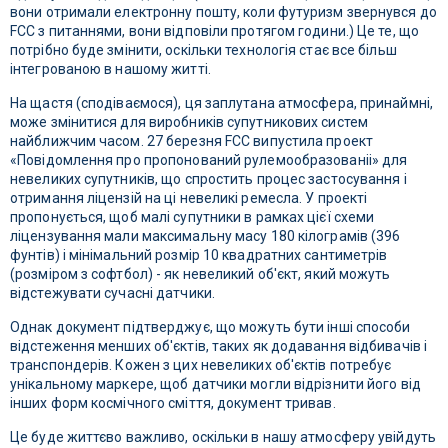
вони отримали електронну пошту, коли футуризм звернувся до
FCC з питаннями, вони відповіли протягом години.) Це те, що
потрібно буде змінити, оскільки технологія стає все більш
інтегрованою в нашому житті.
На щастя (сподіваємося), ця заплутана атмосфера, принаймні,
може змінитися для виробників супутникових систем
найближчим часом. 27 березня FCC випустила проект
«Повідомлення про пропонований рулемообразованіі» для
невеликих супутників, що спростить процес застосування і
отримання ліцензій на ці невеликі ремесла. У проекті
пропонується, щоб малі супутники в рамках цієї схеми
ліцензування мали максимальну масу 180 кілограмів (396
фунтів) і мінімальний розмір 10 квадратних сантиметрів
(розміром з софтбол) - як невеликий об'єкт, який можуть
відстежувати сучасні датчики.
Однак документ підтверджує, що можуть бути інші способи
відстеження менших об'єктів, таких як додавання відбивачів і
транспондерів. Кожен з цих невеликих об'єктів потребує
унікальному маркере, щоб датчики могли відрізнити його від
інших форм космічного сміття, документ тривав.
Це буде життєво важливо, оскільки в нашу атмосферу увійдуть