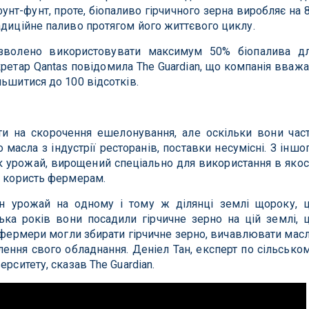
унт-фунт, проте, біопаливо гірчичного зерна виробляє на 
адиційне паливо протягом його життєвого циклу.
озволено використовувати максимум 50% біопалива д
ретар Qantas повідомила The Guardian, що компанія вважа
льшитися до 100 відсотків.
и на скорочення ешелонування, але оскільки вони час
масла з індустрії ресторанів, поставки несумісні. З іншо
 як урожай, вирощений спеціально для використання в якос
ь користь фермерам.
 урожай на одному і тому ж ділянці землі щороку, 
ька років вони посадили гірчичне зерно на цій землі, 
м фермери могли збирати гірчичне зерно, вичавлювати мас
ення свого обладнання. Деніел Тан, експерт по сільсько
рситету, сказав The Guardian.