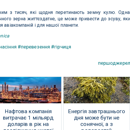
ним з тисяч, які щодня перетинають земну кулю. Одна
чного зерна життєздатне, це може привести до зсуву, як
 авіакомпаній і для нашої планети.
hnica
насіння
#перевезення
#гірчиця
першоджере
Нафтова компанія
Енергія завтрашнього
витрачає 1 мільярд
дня може бути не
доларів в рік на
сонячної, а з