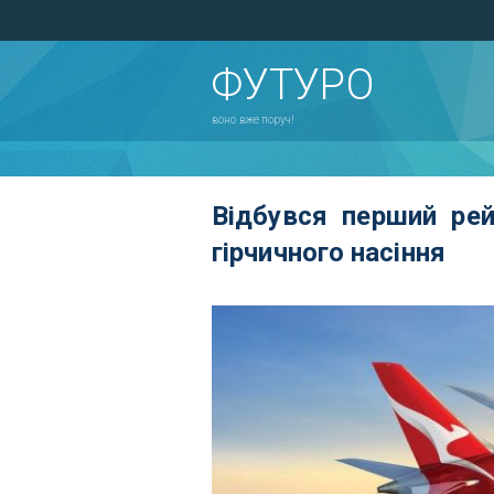
ФУТУРО
воно вже поруч!
Відбувся перший ре
гірчичного насіння