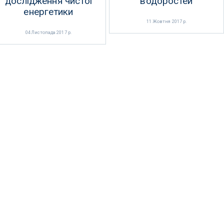
дослідження чистої
водоростей
енергетики
11 Жовтня 2017 р.
04 Листопада 2017 р.