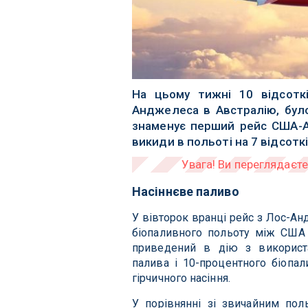
На цьому тижні 10 відсотк
Анджелеса в Австралію, було
знаменує перший рейс США-А
викиди в польоті на 7 відсоткі
Насіннєве паливо
У вівторок вранці рейс з Лос-Ан
біопаливного польоту між США т
приведений в дію з використа
палива і 10-процентного біопал
гірчичного насіння.
У порівнянні зі звичайним пол