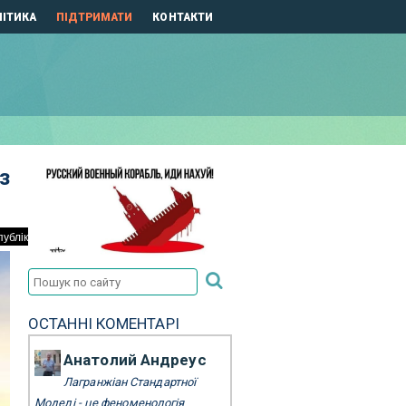
ІТИКА
ПІДТРИМАТИ
КОНТАКТИ
з
ОСТАННІ КОМЕНТАРІ
Анатолий Андреус
Лагранжіан Стандартної
Моделі - це феноменологія