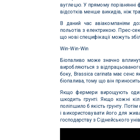
вуглецю. У прямому порівнянні ф
відсотків менше викидів, ніж тр
В даний час авіакомпаніям д
польотів з електрикою. Прес-сек
що нові специфікації можуть збі
Win-Win-Win
Біопаливо може значно вплинут
виробляються з відпрацьованого 
боку, Brassica carinata має сенс
біопалива, тому що він приносит
Якщо фермери вирощують один
шкодить грунті. Якщо кожні кіл
поліпшило б якість грунту. Поті
і використовувати його для живл
господарству з Сіднейського уніве