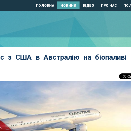
ГОЛОВНА
НОВИНИ
ВІДЕО
ПРО НАС
ПОЛ
йс з США в Австралію на біопаливі 