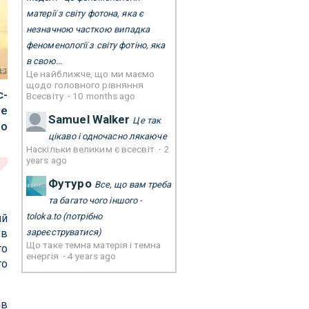
матерії з світу фотона, яка є
незначною часткою випадка
феноменології з світу фотіно, яка
в свою...
as
Це найближче, що ми маємо
щодо головного рівняння
с-
Всесвіту
·
10 months ago
Це
Samuel Walker
Це так
ло
цікаво і одночасно лякаюче
Наскільки великим є всесвіт
·
2
years ago
Футуро
Все, що вам треба
та багато чого іншого -
toloka.to
(потрібно
ий
ув
зареєструватися)
Що таке темна матерія і темна
го
енергія
·
4 years ago
го
ів