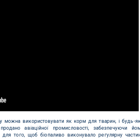
лу можна використовувати як корм для тварин, і будь-я
родано авіаційної промисловості, забезпечуючи йо
й для того, щоб біопаливо виконувало регулярну части