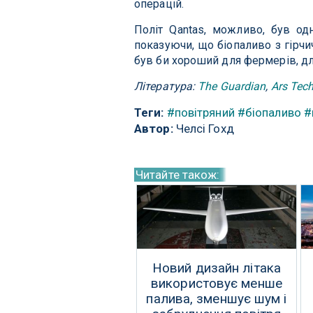
операцій.
Політ Qantas, можливо, був од
показуючи, що біопаливо з гірчи
був би хороший для фермерів, для
Література:
The Guardian
,
Ars Tec
Теги:
#повітряний
#біопаливо
#
Автор:
Челсі Гохд
Читайте також:
Новий дизайн літака
використовує менше
палива, зменшує шум і