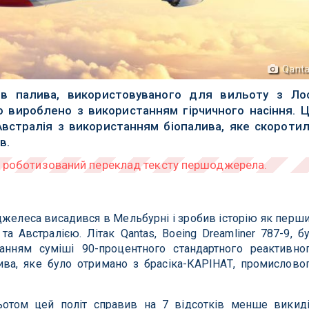
Qant
ів палива, використовуваного для вильоту з Ло
 вироблено з використанням гірчичного насіння. 
встралія з використанням біопалива, яке скороти
в.
джелеса висадився в Мельбурні і зробив історію як перш
а Австралією. Літак Qantas, Boeing Dreamliner 787-9, б
нням суміші 90-процентного стандартного реактивно
ива, яке було отримано з брасіка-КАРІНАТ, промислово
ьотом цей політ справив на 7 відсотків менше викид