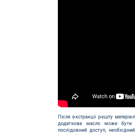
Після екстракції решту матеріа
додаткове масло може бути п
послідовний доступ, необхідни