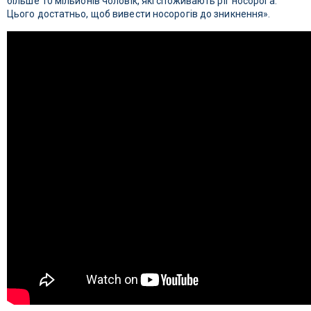
більше 10 мільйонів чоловік, які споживають ріг носорога.
Цього достатньо, щоб вивести носорогів до зникнення».