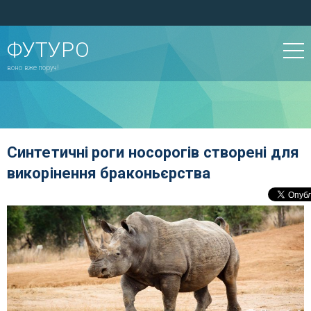
ФУТУРО
воно вже поруч!
Синтетичні роги носорогів створені для
викорінення браконьєрства