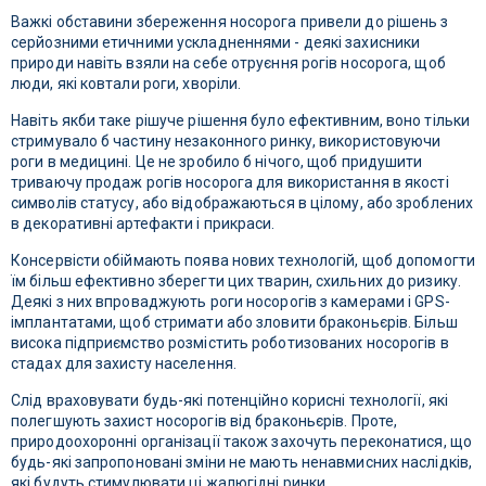
Важкі обставини збереження носорога привели до рішень з
серйозними етичними ускладненнями - деякі захисники
природи навіть взяли на себе отруєння рогів носорога, щоб
люди, які ковтали роги, хворіли.
Навіть якби таке рішуче рішення було ефективним, воно тільки
стримувало б частину незаконного ринку, використовуючи
роги в медицині. Це не зробило б нічого, щоб придушити
триваючу продаж рогів носорога для використання в якості
символів статусу, або відображаються в цілому, або зроблених
в декоративні артефакти і прикраси.
Консервісти обіймають поява нових технологій, щоб допомогти
їм більш ефективно зберегти цих тварин, схильних до ризику.
Деякі з них впроваджують роги носорогів з камерами і GPS-
імплантатами, щоб стримати або зловити браконьєрів. Більш
висока підприємство розмістить роботизованих носорогів в
стадах для захисту населення.
Слід враховувати будь-які потенційно корисні технології, які
полегшують захист носорогів від браконьєрів. Проте,
природоохоронні організації також захочуть переконатися, що
будь-які запропоновані зміни не мають ненавмисних наслідків,
які будуть стимулювати ці жалюгідні ринки.