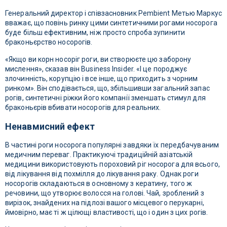
Генеральний директор і співзасновник Pembient Метью Маркус
вважає, що повінь ринку цими синтетичними рогами носорога
буде більш ефективним, ніж просто спроба зупинити
браконьєрство носорогів.
«Якщо ви корн носоріг роги, ви створюєте цю заборону
мислення», сказав він Business Insider. «І це породжує
злочинність, корупцію і все інше, що приходить з чорним
ринком». Він сподівається, що, збільшивши загальний запас
рогів, синтетичні ріжки його компанії зменшать стимул для
браконьєрів вбивати носорогів для реальних.
Ненавмисний ефект
В частині роги носорога популярні завдяки їх передбачуваним
медичним переваг. Практикуючі традиційній азіатській
медицини використовують пороховий ріг носорога для всього,
від лікування від похмілля до лікування раку. Однак роги
носорогів складаються в основному з кератину, того ж
речовини, що утворює волосся на голові. Чай, зроблений з
вирізок, знайдених на підлозі вашого місцевого перукарні,
ймовірно, має ті ж цілющі властивості, що і один з цих рогів.