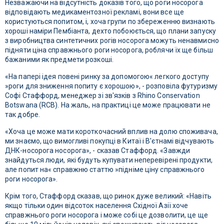
Незважаючи на відсутність доказів того, що роги носорога
відповідають медикаментозної рекламі, вони все ще
користуються попитом, і, хоча групи по збереженню визнають
хороші наміри Пембіанта, дехто побоюється, що плани запуску
з виробництва синтетичних рогів носорога можуть ненавмисно
підняти ціна справжнього роги носорога, роблячи їх ще більш
бажаними як предмети розкоші.
«На папері ідея повені ринку за допомогою« легкого доступу
»роги для зниження попиту є хорошою», - розповіла футуризму
Софі Стаффорд, менеджер зі зв'язків з Rhino Conservation
Botswana (RCB). На жаль, на практиці це може працювати не
так добре.
«Хоча це може мати короткочасний вплив на долю споживача,
ми знаємо, що вимогливі покупці в Китаї і В'єтнамі відчувають
ДНК-носорога носорога», - сказав Стаффорд. «Завжди
знайдуться люди, які будуть купувати неперевірені продукти,
але попит на« справжню статтю »підніме ціну справжнього
роги носорога».
Крім того, Стаффорд сказав, що ринок дуже великий: «Навіть
якщо тільки один відсоток населення Східної Азії хоче
справжнього роги носорога і може собі це дозволити, це ще