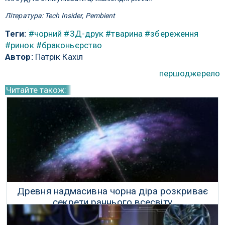
Література: Tech Insider, Pembient
Теги:
#чорний
#3Д-друк
#тварина
#збереження
#ринок
#браконьєрство
Автор:
Патрік Кахіл
першоджерело
Читайте також:
Древня надмасивна чорна діра розкриває
секрети раннього всесвіту
11 Грудня 2017 р.