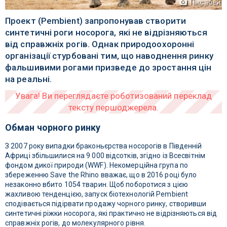
Піксабей
Проект (Pembient) запропонував створити
синтетичні роги носорога, які не відрізняються
від справжніх рогів. Однак природоохоронні
організації стурбовані тим, що наводнення ринку
фальшивими рогами призведе до зростання цін
на реальні.
Обман чорного ринку
З 2007 року випадки браконьєрства носорогів в Південній
Африці збільшилися на 9 000 відсотків, згідно із Всесвітнім
фондом дикої природи (WWF). Некомерційна група по
збереженню Save the Rhino вважає, що в 2016 році було
незаконно вбито 1054 тварин. Щоб поборотися з цією
жахливою тенденцією, запуск біотехнологій Pembient
сподівається підірвати продажу чорного ринку, створивши
синтетичні ріжки носорога, які практично не відрізняються від
справжніх рогів, до молекулярного рівня.