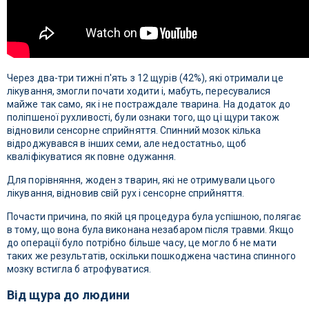
Через два-три тижні п'ять з 12 щурів (42%), які отримали це
лікування, змогли почати ходити і, мабуть, пересувалися
майже так само, як і не постраждале тварина. На додаток до
поліпшеної рухливості, були ознаки того, що ці щури також
відновили сенсорне сприйняття. Спинний мозок кілька
відроджувався в інших семи, але недостатньо, щоб
кваліфікуватися як повне одужання.
Для порівняння, жоден з тварин, які не отримували цього
лікування, відновив свій рух і сенсорне сприйняття.
Почасти причина, по якій ця процедура була успішною, полягає
в тому, що вона була виконана незабаром після травми. Якщо
до операції було потрібно більше часу, це могло б не мати
таких же результатів, оскільки пошкоджена частина спинного
мозку встигла б атрофуватися.
Від щура до людини