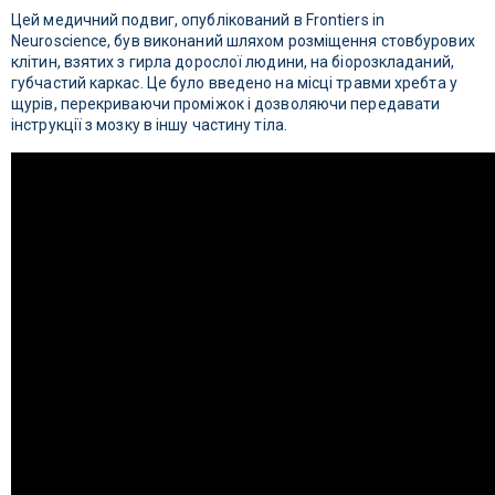
Цей медичний подвиг, опублікований в Frontiers in
Neuroscience, був виконаний шляхом розміщення стовбурових
клітин, взятих з гирла дорослої людини, на біорозкладаний,
губчастий каркас. Це було введено на місці травми хребта у
щурів, перекриваючи проміжок і дозволяючи передавати
інструкції з мозку в іншу частину тіла.