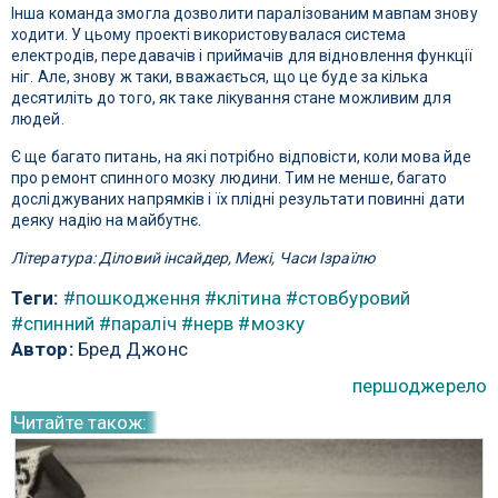
Інша команда змогла дозволити паралізованим мавпам знову
ходити. У цьому проекті використовувалася система
електродів, передавачів і приймачів для відновлення функції
ніг. Але, знову ж таки, вважається, що це буде за кілька
десятиліть до того, як таке лікування стане можливим для
людей.
Є ще багато питань, на які потрібно відповісти, коли мова йде
про ремонт спинного мозку людини. Тим не менше, багато
досліджуваних напрямків і їх плідні результати повинні дати
деяку надію на майбутнє.
Література: Діловий інсайдер, Межі, Часи Ізраїлю
Теги:
#пошкодження
#клітина
#стовбуровий
#спинний
#параліч
#нерв
#мозку
Автор:
Бред Джонс
першоджерело
Читайте також: