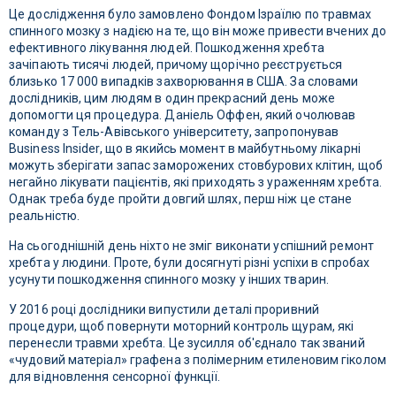
Це дослідження було замовлено Фондом Ізраїлю по травмах
спинного мозку з надією на те, що він може привести вчених до
ефективного лікування людей. Пошкодження хребта
зачіпають тисячі людей, причому щорічно реєструється
близько 17 000 випадків захворювання в США.
За словами
дослідників, цим людям в один прекрасний день може
допомогти ця процедура. Даніель Оффен, який очолював
команду з Тель-Авівського університету, запропонував
Business Insider, що в якийсь момент в майбутньому лікарні
можуть зберігати запас заморожених стовбурових клітин, щоб
негайно лікувати пацієнтів, які приходять з ураженням хребта.
Однак треба буде пройти довгий шлях, перш ніж це стане
реальністю.
На сьогоднішній день ніхто не зміг виконати успішний ремонт
хребта у людини. Проте, були досягнуті різні успіхи в спробах
усунути пошкодження спинного мозку у інших тварин.
У 2016 році дослідники випустили деталі проривний
процедури, щоб повернути моторний контроль щурам, які
перенесли травми хребта. Це зусилля об'єднало так званий
«чудовий матеріал» графена з полімерним етиленовим гіколом
для відновлення сенсорної функції.