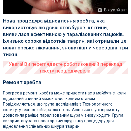
ВіжуалХант
Нова процедура відновлення хребта, яка
використовує людські стовбурові клітини,
виявилася ефективною у паралізованих пацюків.
Ьлизько сорока відсотків тварин, які отримали це
новаторське лікування, знову пішли через два-три
тижні.
Ремонт хребта
Прогрес в ремонті хребта може привести нас в майбутнє, коли
відрізаний спинний мозок є виліковним станом.
Повідомляється, що група дослідників з Технологічного
інституту технологій Ізраїлю і Тель-Авівського університету
дозволила раніше паралізованим щурам знову ходити. Група
використовувала новаторську хірургічну процедуру для
відновлення спінальних шнурів тварин.