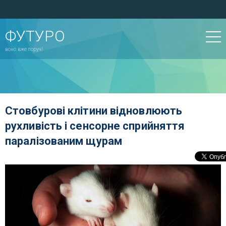
ФУТУРО
воно вже поруч!
Стовбурові клітини відновлюють
рухливість і сенсорне сприйняття
паралізованим щурам