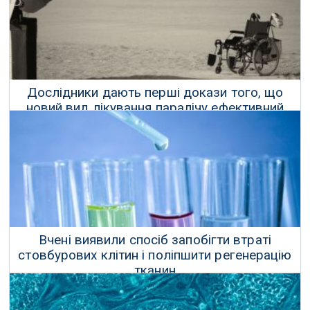
Дослідники дають перші докази того, що
новий вид лікування паралічу ефективний
27 Червня 2017 р.
Вчені виявили спосіб запобігти втраті
стовбурових клітин і поліпшити регенерацію
тканин
09 Грудня 2017 р.