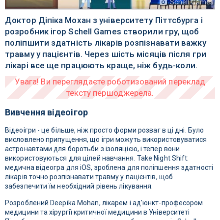
Schell Games
Доктор Діпіка Мохан з університету Піттсбурга і
розробник ігор Schell Games створили гру, щоб
поліпшити здатність лікарів розпізнавати важку
травму у пацієнтів. Через шість місяців після гри
лікарі все ще працюють краще, ніж будь-коли.
Вивчення відеоігор
Відеоігри - це більше, ніж просто форми розваг в ці дні. Було
висловлено припущення, що ігри можуть використовуватися
астронавтами для боротьби з ізоляцією, і тепер вони
використовуються для цілей навчання. Take Night Shift:
медична відеогра для iOS, зроблена для поліпшення здатності
лікарів точно розпізнавати травму у пацієнтів, щоб
забезпечити їм необхідний рівень лікування.
Розроблений Deepika Mohan, лікарем і ад'юнкт-професором
медицини та хірургії критичної медицини в Університеті