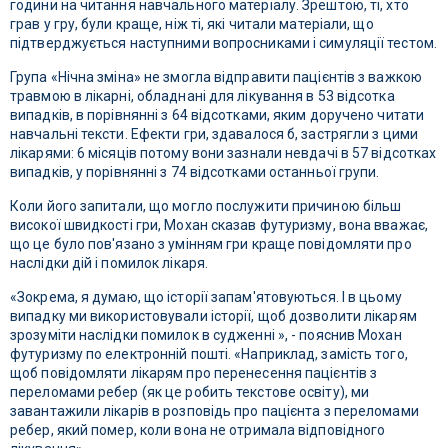
години на читання навчального матеріалу. Зрештою, ті, хто
грав у гру, були краще, ніж ті, які читали матеріали, що
підтверджується наступними вопросниками і симуляції тестом.
Група «Нічна зміна» не змогла відправити пацієнтів з важкою
травмою в лікарні, обладнані для лікування в 53 відсотка
випадків, в порівнянні з 64 відсотками, яким доручено читати
навчальні тексти. Ефекти гри, здавалося б, застрягли з цими
лікарями: 6 місяців потому вони зазнали невдачі в 57 відсотках
випадків, у порівнянні з 74 відсотками останньої групи.
Коли його запитали, що могло послужити причиною більш
високої швидкості гри, Мохан сказав футуризму, вона вважає,
що це було пов'язано з умінням гри краще повідомляти про
наслідки дій і помилок лікаря.
«Зокрема, я думаю, що історії запам'ятовуються. І в цьому
випадку ми використовували історії, щоб дозволити лікарям
зрозуміти наслідки помилок в судженні », - пояснив Мохан
футуризму по електронній пошті. «Наприклад, замість того,
щоб повідомляти лікарям про перенесення пацієнтів з
переломами ребер (як це робить текстове освіту), ми
завантажили лікарів в розповідь про пацієнта з переломами
ребер, який помер, коли вона не отримала відповідного