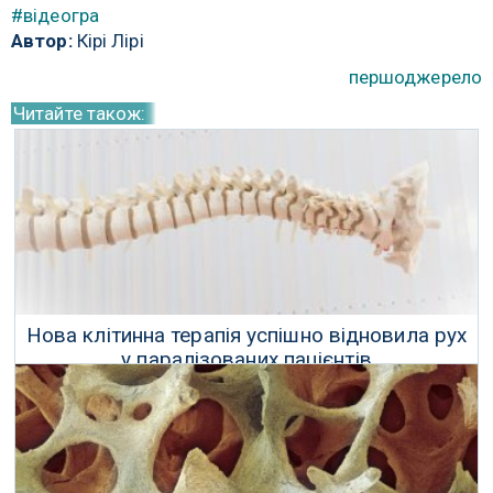
#відеогра
Автор:
Кірі Лірі
першоджерело
Читайте також:
Нова клітинна терапія успішно відновила рух
у паралізованих пацієнтів
08 Жовтня 2017 р.