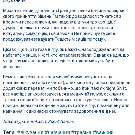
лікування».
Мохан уточнив, додавши: «Гравці не тільки бачили наслідки
свого прийняття рішень, їм також доводилося стикатися з
ігровими персонажами, які надали відгуки про свої дії. Я
думаю, що лікарі пам'ятали ці історії, коли закінчували
віртуальну симуляцію, і свідомо чи Не примушуйте себе
продовжувати згадувати їх шість місяців по тому».
Цікаво, що ті, хто грав в гру, як кажуть, насолоджувалися їм
набагато менше, ніж ті, хто читає матеріали. Однак є надія, що
якщо гру можна поліпшити, ефекти також можуть бути
збільшені.
Неможливо сказати, коли ми побачимо результати цієї
поліпшеною гри (або сиквела), але якщо це дійсно призведе до
додаткових переваг, ми побачимо, що ігри, такі як Night Shift,
все частіше використовуються в медичній галузі, оскільки а
також в інших областях, таких як архітектура чи закон. Немає
причин, через які люди не можуть грати в гру, призначену для
навчання, і одночасно отримувати задоволення від неї.
Література: Eurekalert, Schell Games
Теги:
#лікування
#навчання
#травма
#важкий