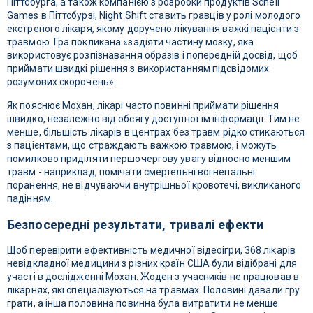
Піттсбурга, а також компанією з розробки продуктів Schell
Games в Піттсбурзі, Night Shift ставить гравців у ролі молодого
екстреного лікаря, якому доручено лікування важкі пацієнти з
травмою. Гра покликана «задіяти частину мозку, яка
використовує розпізнавання образів і попередній досвід, щоб
приймати швидкі рішення з використанням підсвідомих
розумових скорочень».
Як пояснює Мохан, лікарі часто повинні приймати рішення
швидко, незалежно від обсягу доступної їм інформації. Тим не
менше, більшість лікарів в центрах без травм рідко стикаються
з пацієнтами, що страждають важкою травмою, і можуть
помилково приділяти першочергову увагу відносно меншим
травм - наприклад, помічати смертельні вогнепальні
поранення, не відчуваючи внутрішньої кровотечі, викликаного
падінням.
Безпосередні результати, тривалі ефекти
Щоб перевірити ефективність медичної відеоігри, 368 лікарів
невідкладної медицини з різних країн США були відібрані для
участі в дослідженні Мохан. Жоден з учасників не працював в
лікарнях, які спеціалізуються на травмах. Половині давали гру
грати, а інша половина повинна була витратити не менше