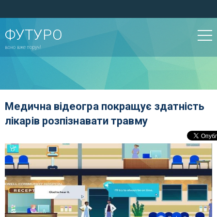
ФУТУРО
воно вже поруч!
Медична відеогра покращує здатність
лікарів розпізнавати травму