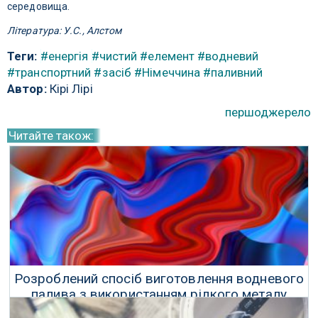
середовища.
Література: У.С., Алстом
Теги:
#енергія
#чистий
#елемент
#водневий
#транспортний
#засіб
#Німеччина
#паливний
Автор:
Кірі Лірі
першоджерело
Читайте також:
Розроблений спосіб виготовлення водневого
палива з використанням рідкого металу