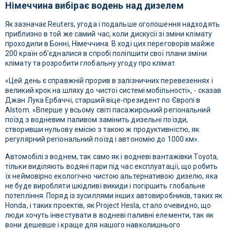
Німеччина вибірає водень над дизелем
Як зазначає Reuters, угода і подальше оголошення надходять
приблизно в той же самий час, коли дискусії зі зміни клімату
проходили в Бонні, Німеччина. В ході цих переговорів майже
200 країн об'єдналися в спробі поліпшити свої плани зміни
клімату та розробити глобальну угоду про клімат.
«Цей день є справжній прорив в залізничних перевезеннях і
великий крок на шляху до чистої системі мобільності», - сказав
Джан Лука Ербаччі, старший віце-президент по Європі в
Alstom. «Вперше у всьому світі пасажирський регіональний
поїзд з водневим паливом замінить дизельні поїзди,
створивши нульову емісію з такою ж продуктивністю, як
регулярний регіональний поїзд і автономію до 1000 км».
Автомобілі з воднем, так само як і водневі вантажівки Toyota,
тільки виділяють водяні пари під час експлуатації, що робить
їх неймовірно екологічно чистою альтернативою дизелю, яка
не буде виробляти шкідливі викиди і погіршить глобальне
потепління. Поряд із зусиллями інших автовиробників, таких як
Honda, і таких проектів, як Project Hesla, стало очевидно, що
люди хочуть інвестувати в водневі паливні елементи, так як
вони дешевше і краще для нашого навколишнього