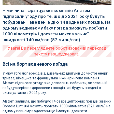
Alstom
Німеччина і французька компанія Алстом
підписали угоду про те, що до 2021 року будуть
побудовані і введені в дію 14 водневих поїздів. На
одному водневому баку поїзда зможуть проїхати
1000 кілометрів і досягти максимальної
швидкості 140 км/год (87 миль/год).
Всі на борт водневого поїзда
У міру того як перехід від дизельних двигунів до чистої енергії
триває, німецька та французька інжинірингова компанія
Alstom підписали угоду, яка дозволить побачити, як останній
побудує серію водорослевих поїздів, які будуть введені в
експлуатацію з 2021 року.
Alstom заявила, що побудує 14 безрецепторних поїздів, званих
Coradia iLint, які можуть проїхати 1000 кілометрів (621 миль) на
одному повному водосховище і можуть досягати